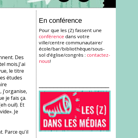
En conférence
Pour que les (Z) fassent une
conférence
dans votre
ville/centre communautaire/
école/bar/bibliothèque/sous-
sol d’église/congrès :
contactez-
pinnent. Des
nous
!
el mois.J'ai
e, le titre
 les études
___________________
aire
 j'organise,
e je fais ça.
h oui!). Et
vide». Je
. Parce qu'il