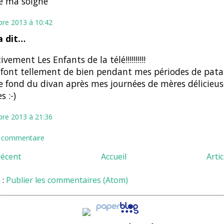
e ma soigne
bre 2013 à 10:42
 dit…
ivement Les Enfants de la télé!!!!!!!!!!
 font tellement de bien pendant mes périodes de pata
e fond du divan après mes journées de mères délicie
s :-)
bre 2013 à 21:36
n commentaire
récent
Accueil
Arti
 :
Publier les commentaires (Atom)