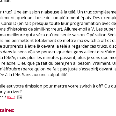
olide.
 truc? Une émission niaiseuse à la télé. Un truc complèteme
alement, quelque chose de complètement épais. Des exemples
à Canal D (en fait presque toute leur programmation avec de
ons d'histoires de simili-horreur), Allume-moi! à V, Les super
 ma meilleure qui a vécu qu'une seule saison: Opération Sédu
s me permettent totalement de mettre ma switch à off et d'
e surprends à être là devant la télé à regarder ces trucs, dis
s dans le sens «Ça se peux-tu que des gens aillent dire/fair
a télé?», mais plus les minutes passent, plus je sens que m
 relâche. Dieu que ça fait du bien! J'en ai besoin. Vraiment. U
'éffouère (parce qu'on ne fait pas juste s'asseoir!) devant la 
e à la télé. Sans aucune culpabilité.
lle est votre émission pour mettre votre switch à off? Ou qu
r y arriver?
ne
à
06:07
aires: