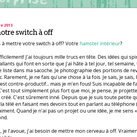
re 2013
otre switch à off
 à mettre votre switch à off? Votre
hamster intérieur
?
 difficilement! J'ai toujours mille trucs en tête. Des idées qui s
lants qui font en sorte que j'ai hâte à tel jour, tel semaine, t
 liste dans ma sacoche. Je photographie des portions de revu
tc. Rarement, je ne fais qu'une chose à la fois. Je sais, je sais,
est contre-productif... mais je m'en fous! Suis incapable de f
'est tout simplement plus fort que moi, je pense, je projette,
je créé. C'est sûrement inné. Depuis que je suis toute petite qu
 la télé en faisant mes devoirs tout en parlant au téléphone (e
raiment. Quand je n'ai pas un projet ou une idée, je me sens «
ond.
, je l'avoue, j'ai besoin de mettre mon cerveau à off. Vraiment