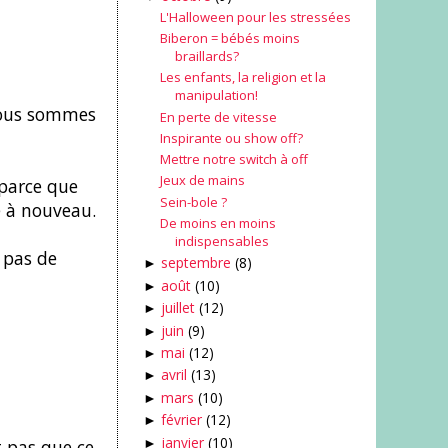
L'Halloween pour les stressées
Biberon = bébés moins
braillards?
Les enfants, la religion et la
manipulation!
nous sommes
En perte de vitesse
Inspirante ou show off?
Mettre notre switch à off
Jeux de mains
(parce que
Sein-bole ?
e à nouveau.
De moins en moins
indispensables
 pas de
septembre
(8)
►
août
(10)
►
juillet
(12)
►
juin
(9)
►
mai
(12)
►
avril
(13)
►
mars
(10)
►
février
(12)
►
janvier
(10)
t pas que ce
►