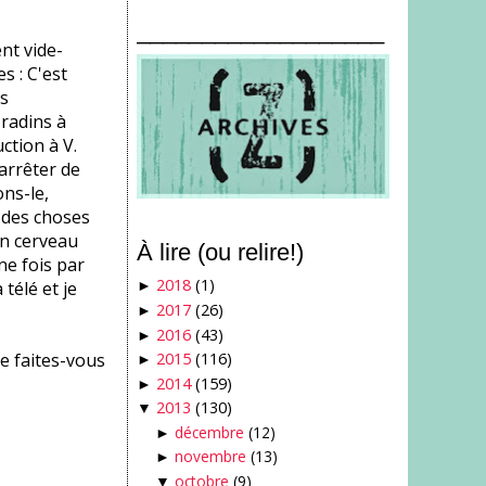
___________________
nt vide-
 : C'est
s
 radins à
ction à V.
arrêter de
ons-le,
e des choses
on cerveau
À lire (ou relire!)
ne fois par
2018
(1)
télé et je
►
2017
(26)
►
2016
(43)
►
e faites-vous
2015
(116)
►
2014
(159)
►
2013
(130)
▼
décembre
(12)
►
novembre
(13)
►
octobre
(9)
▼