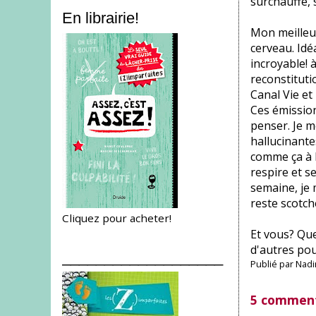
surchauffe, s
En librairie!
Mon meilleur
cerveau. Idé
incroyable! 
reconstituti
Canal Vie et
Ces émission
penser. Je m
hallucinante
comme ça à l
respire et se
semaine, je m
reste scotché
Cliquez pour acheter!
Et vous? Que
d'autres pou
___________________
Publié par
Nadi
5 comment