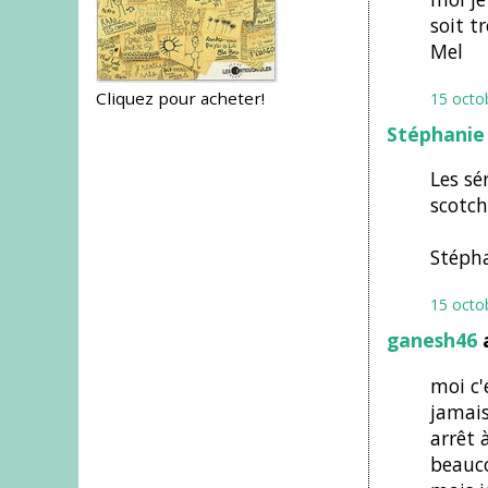
soit t
Mel
Cliquez pour acheter!
15 octo
Stéphanie
Les sé
scotch
Stéph
15 octo
ganesh46
a
moi c'
jamais
arrêt à
beauco