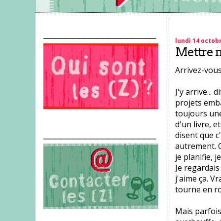
___________________
lundi 14 octob
Mettre n
Arrivez-vous
J'y arrive...
projets embal
toujours une
d'un livre, e
___________________
disent que c'
autrement. C
je planifie, 
Je regardais
j'aime ça. V
tourne en r
Mais parfois