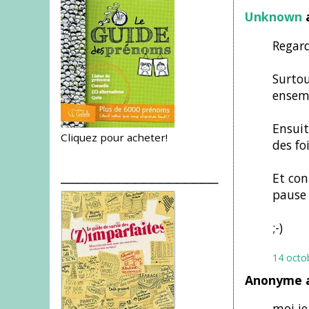
Unknown
a
Regard
Surto
ensem
Ensuit
Cliquez pour acheter!
des fo
___________________
Et con
pause 
;-)
14 octo
Anonyme a
moi je