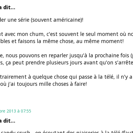
 dit…
er une série (souvent américaine)!
ut avec mon chum, c'est souvent le seul moment où 
bles et faisons la même chose, au même moment!
e, nous pouvons en reparler jusqu'à la prochaine fois 
is, ça peut prendre plusieurs jours avant qu'on s'arrêt
trairement à quelque chose qui passe à la télé, il n'y a
où j'ai toujours mille choses à faire!
bre 2013 à 07:55
 dit…
 candy crush... en écoutant des niaiseries à la télé (fau