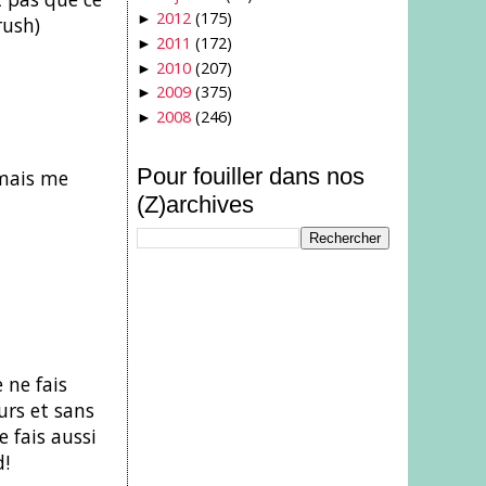
2012
(175)
►
rush)
2011
(172)
►
2010
(207)
►
2009
(375)
►
2008
(246)
►
Pour fouiller dans nos
 mais me
(Z)archives
 ne fais
urs et sans
e fais aussi
d!