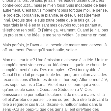
chose à la fois. Je sais, je sais, les études disent que c'est
contre-productif... mais je m'en fous! Suis incapable de faire
autrement. C'est tout simplement plus fort que moi, je pense,
je projette, j'organise, je planifie, je créé. C'est sûrement
inné. Depuis que je suis toute petite que je fais ça. Je
regardais la télé en faisant mes devoirs tout en parlant au
téléphone (eh oui!). Et j'aime ça. Vraiment. Quand je n'ai pas
un projet ou une idée, je me sens «vide». Je tourne en rond.
Mais parfois, je l'avoue, j'ai besoin de mettre mon cerveau à
off. Vraiment. Parce qu'il surchauffe, solide.
Mon meilleur truc? Une émission niaiseuse à la télé. Un truc
complètement vide-cerveau. Idéalement, quelque chose de
complètement épais. Des exemples : C'est incroyable! à
Canal D (en fait presque toute leur programmation avec des
reconstitutions d'histoires de simili-horreur), Allume-moi! à V,
Les super radins à Canal Vie et ma meilleure qui a vécu
qu'une seule saison: Opération Séduction à V. Ces
émissions me permettent totalement de mettre ma switch à
off et d'arrêter de penser. Je me surprends à être là devant la
télé à regarder ces trucs, disons-le, hallucinantes dans le
sens «Ça se peux-tu que des gens aillent dire/faire des