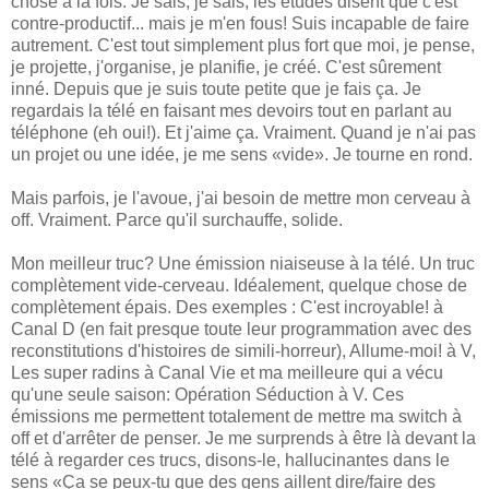
chose à la fois. Je sais, je sais, les études disent que c'est
contre-productif... mais je m'en fous! Suis incapable de faire
autrement. C'est tout simplement plus fort que moi, je pense,
je projette, j'organise, je planifie, je créé. C'est sûrement
inné. Depuis que je suis toute petite que je fais ça. Je
regardais la télé en faisant mes devoirs tout en parlant au
téléphone (eh oui!). Et j'aime ça. Vraiment. Quand je n'ai pas
un projet ou une idée, je me sens «vide». Je tourne en rond.
Mais parfois, je l'avoue, j'ai besoin de mettre mon cerveau à
off. Vraiment. Parce qu'il surchauffe, solide.
Mon meilleur truc? Une émission niaiseuse à la télé. Un truc
complètement vide-cerveau. Idéalement, quelque chose de
complètement épais. Des exemples : C'est incroyable! à
Canal D (en fait presque toute leur programmation avec des
reconstitutions d'histoires de simili-horreur), Allume-moi! à V,
Les super radins à Canal Vie et ma meilleure qui a vécu
qu'une seule saison: Opération Séduction à V. Ces
émissions me permettent totalement de mettre ma switch à
off et d'arrêter de penser. Je me surprends à être là devant la
télé à regarder ces trucs, disons-le, hallucinantes dans le
sens «Ça se peux-tu que des gens aillent dire/faire des