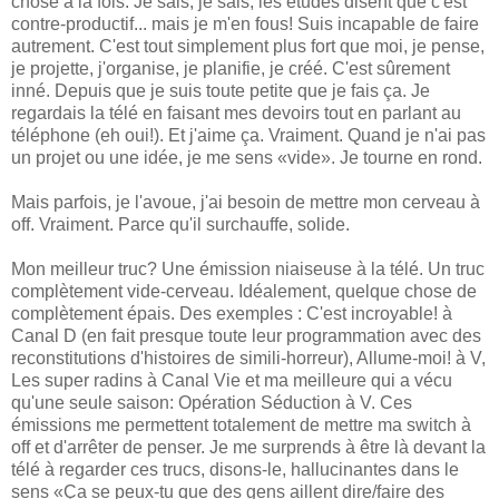
chose à la fois. Je sais, je sais, les études disent que c'est
contre-productif... mais je m'en fous! Suis incapable de faire
autrement. C'est tout simplement plus fort que moi, je pense,
je projette, j'organise, je planifie, je créé. C'est sûrement
inné. Depuis que je suis toute petite que je fais ça. Je
regardais la télé en faisant mes devoirs tout en parlant au
téléphone (eh oui!). Et j'aime ça. Vraiment. Quand je n'ai pas
un projet ou une idée, je me sens «vide». Je tourne en rond.
Mais parfois, je l'avoue, j'ai besoin de mettre mon cerveau à
off. Vraiment. Parce qu'il surchauffe, solide.
Mon meilleur truc? Une émission niaiseuse à la télé. Un truc
complètement vide-cerveau. Idéalement, quelque chose de
complètement épais. Des exemples : C'est incroyable! à
Canal D (en fait presque toute leur programmation avec des
reconstitutions d'histoires de simili-horreur), Allume-moi! à V,
Les super radins à Canal Vie et ma meilleure qui a vécu
qu'une seule saison: Opération Séduction à V. Ces
émissions me permettent totalement de mettre ma switch à
off et d'arrêter de penser. Je me surprends à être là devant la
télé à regarder ces trucs, disons-le, hallucinantes dans le
sens «Ça se peux-tu que des gens aillent dire/faire des