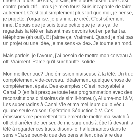
chose à la fois. Je sais, je sais, les études disent que c'est
contre-productif... mais je m'en fous! Suis incapable de faire
autrement. C'est tout simplement plus fort que moi, je pense,
je projette, j'organise, je planifie, je créé. C'est sûrement
inné. Depuis que je suis toute petite que je fais ça. Je
regardais la télé en faisant mes devoirs tout en parlant au
téléphone (eh oui!). Et j'aime ça. Vraiment. Quand je n'ai pas
un projet ou une idée, je me sens «vide». Je tourne en rond.
Mais parfois, je l'avoue, j'ai besoin de mettre mon cerveau à
off. Vraiment. Parce qu'il surchauffe, solide.
Mon meilleur truc? Une émission niaiseuse à la télé. Un truc
complètement vide-cerveau. Idéalement, quelque chose de
complètement épais. Des exemples : C'est incroyable! à
Canal D (en fait presque toute leur programmation avec des
reconstitutions d'histoires de simili-horreur), Allume-moi! à V,
Les super radins à Canal Vie et ma meilleure qui a vécu
qu'une seule saison: Opération Séduction à V. Ces
émissions me permettent totalement de mettre ma switch à
off et d'arrêter de penser. Je me surprends à être là devant la
télé à regarder ces trucs, disons-le, hallucinantes dans le
sens «Ça se peux-tu que des gens aillent dire/faire des