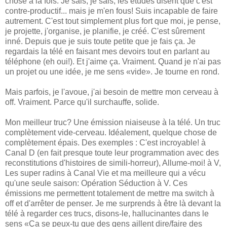
chose à la fois. Je sais, je sais, les études disent que c'est
contre-productif... mais je m'en fous! Suis incapable de faire
autrement. C'est tout simplement plus fort que moi, je pense,
je projette, j'organise, je planifie, je créé. C'est sûrement
inné. Depuis que je suis toute petite que je fais ça. Je
regardais la télé en faisant mes devoirs tout en parlant au
téléphone (eh oui!). Et j'aime ça. Vraiment. Quand je n'ai pas
un projet ou une idée, je me sens «vide». Je tourne en rond.
Mais parfois, je l'avoue, j'ai besoin de mettre mon cerveau à
off. Vraiment. Parce qu'il surchauffe, solide.
Mon meilleur truc? Une émission niaiseuse à la télé. Un truc
complètement vide-cerveau. Idéalement, quelque chose de
complètement épais. Des exemples : C'est incroyable! à
Canal D (en fait presque toute leur programmation avec des
reconstitutions d'histoires de simili-horreur), Allume-moi! à V,
Les super radins à Canal Vie et ma meilleure qui a vécu
qu'une seule saison: Opération Séduction à V. Ces
émissions me permettent totalement de mettre ma switch à
off et d'arrêter de penser. Je me surprends à être là devant la
télé à regarder ces trucs, disons-le, hallucinantes dans le
sens «Ça se peux-tu que des gens aillent dire/faire des