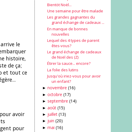
Bientöt Noël...
Une semaine pour être malade
Les grandes gagnantes du
grand échange de cadeaux ...
En manque de bonnes
nouvelles
Lequel des 4 types de parent
arrive le
êtes-vous?
m'embarquer
Le grand échange de cadeaux
de Noël des (Z)
ne histoire,
Étirer la sauce... encore?
ste de ça;
La folie des lutins
p et tout ce
Jusqu'où iriez-vous pour avoir
gère...
un enfant?
novembre
(16)
►
octobre
(17)
►
septembre
(14)
►
août
(15)
►
pour avoir
juillet
(13)
►
ets
juin
(20)
►
mai
(16)
rgent pour
►