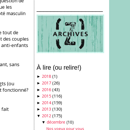
question de
ue les
___________________
ôté masculin
e tout de
t des couples
 anti-enfants
ant, sans
À lire (ou relire!)
2018
(1)
►
2017
(26)
gts (ou
►
2016
(43)
t fonctionné?
►
2015
(116)
►
2014
(159)
►
 fait
2013
(130)
►
2012
(175)
▼
décembre
(10)
▼
Nos voeux pour vous