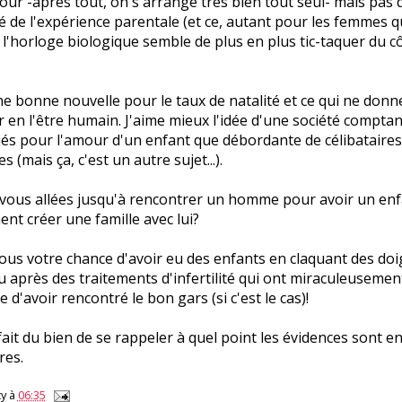
our -après tout, on s'arrange très bien tout seul- mais pas 
é de l'expérience parentale (et ce, autant pour les femmes q
'horloge biologique semble de plus en plus tic-taquer du c
ne bonne nouvelle pour le taux de natalité et ce qui ne donn
en l'être humain. J'aime mieux l'idée d'une société comptan
iés pour l'amour d'un enfant que débordante de célibataires
 (mais ça, c'est un autre sujet...).
-vous allées jusqu'à rencontrer un homme pour avoir un enf
nt créer une famille avec lui?
vous votre chance d'avoir eu des enfants en claquant des doi
 après des traitements d'infertilité qui ont miraculeusemen
 d'avoir rencontré le bon gars (si c'est le cas)!
fait du bien de se rappeler à quel point les évidences sont en
res.
y
à
06:35