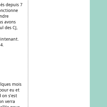
iés depuis 7
onctionne
endre
us avons
l des CJ,
aintenant.
4.
elques mois
 pour eu et
 on s'est
on verra
 allée pour