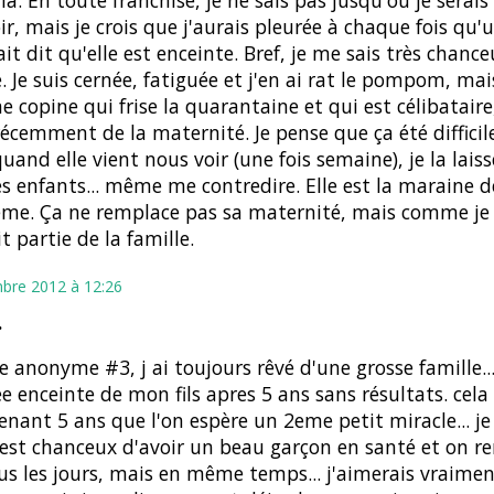
ir, mais je crois que j'aurais pleurée à chaque fois qu'
it dit qu'elle est enceinte. Bref, je me sais très chance
e. Je suis cernée, fatiguée et j'en ai rat le pompom, ma
ne copine qui frise la quarantaine et qui est célibataire
récemment de la maternité. Je pense que ça été difficile
quand elle vient nous voir (une fois semaine), je la laiss
es enfants... même me contredire. Elle est la maraine 
me. Ça ne remplace pas sa maternité, mais comme je lu
it partie de la famille.
bre 2012 à 12:26
…
anonyme #3, j ai toujours rêvé d'une grosse famille... 
 enceinte de mon fils apres 5 ans sans résultats. cela 
nant 5 ans que l'on espère un 2eme petit miracle... je
est chanceux d'avoir un beau garçon en santé et on re
ous les jours, mais en même temps... j'aimerais vraimen