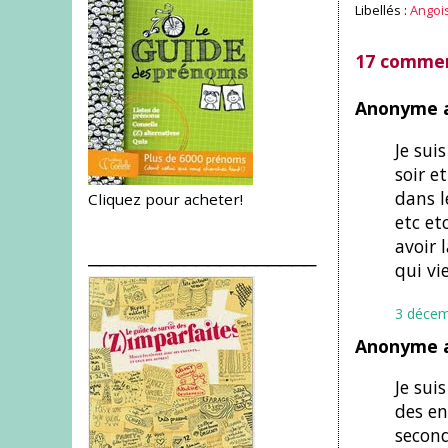
Libellés :
Angois
17 commen
Anonyme a
Je sui
soir e
dans l
Cliquez pour acheter!
etc et
avoir 
___________________
qui vi
3 décem
Anonyme a
Je sui
des en
secon