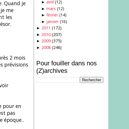
avril
(12)
e. Quand je
►
mars
(12)
►
 je me
février
(14)
►
t les
janvier
(16)
►
ésor.
2011
(172)
►
2010
(207)
►
2009
(375)
►
2008
(246)
►
près 2 mois
Pour fouiller dans nos
es prévisions
(Z)archives
voir
e pour en
est pas
te époque..