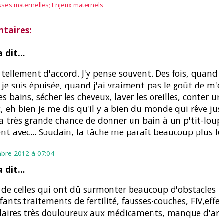
ses maternelles; Enjeux maternels
taires:
 dit…
s tellement d'accord. J'y pense souvent. Des fois, quand 
t je suis épuisée, quand j'ai vraiment pas le goût de 
es bains, sécher les cheveux, laver les oreilles, conter u
c, eh bien je me dis qu'il y a bien du monde qui rêve ju
la très grande chance de donner un bain à un p'tit-lou
ent avec... Soudain, la tâche me paraît beaucoup plus lé
bre 2012 à 07:04
 dit…
s de celles qui ont dû surmonter beaucoup d'obstacles 
fants:traitements de fertilité, fausses-couches, FIV,eff
daires très douloureux aux médicaments, manque d'a