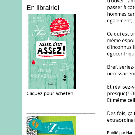
trouver l'am
passer à côt
En librairie!
hommes car l
également).
Ce qui est u
même espoir 
d'inconnus l
égocentriques
Bref, seriez
nécessaireme
Et réalisez-
Cliquez pour acheter!
presque)? Ou
Et même celle
___________________
Des fois, ça 
extraordinai
Publié par
Nanc