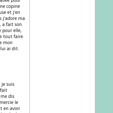
une copine
use et j'en
is j'adore ma
, a fait son
 pour elle,
e tout faire
de mon
i ai dit.
je suis
fait
 me dis
mercie le
t en avoir