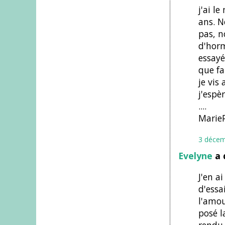
j'ai l
ans. N
pas, n
d'horm
essayé
que fa
je vis
j'espè
....
Marie
3 décem
Evelyne
a 
J'en a
d'essa
l'amou
posé l
rendu 