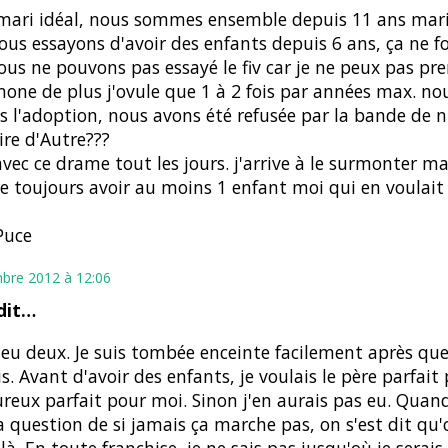
e mari idéal, nous sommes ensemble depuis 11 ans mar
ous essayons d'avoir des enfants depuis 6 ans, ça ne f
ous ne pouvons pas essayé le fiv car je ne peux pas pr
one de plus j'ovule que 1 à 2 fois par années max. no
s l'adoption, nous avons été refusée par la bande de nu
ire d'Autre???
 avec ce drame tout les jours. j'arrive à le surmonter m
re toujours avoir au moins 1 enfant moi qui en voulait 
Puce
bre 2012 à 12:06
dit…
i eu deux. Je suis tombée enceinte facilement après qu
is. Avant d'avoir des enfants, je voulais le père parfait
reux parfait pour moi. Sinon j'en aurais pas eu. Quand
a question de si jamais ça marche pas, on s'est dit qu'
là. En toute franchise, je ne sais pas jusqu'où je serais