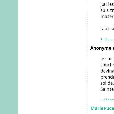
j,ai l
suis t
matern
faut s
3 décem
Anonyme a
Je sui
couche
devina
prendr
solide
SainteP
3 décem
MariePuc