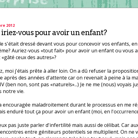
bre 2012
 iriez-vous pour avoir un enfant?
le s'était dressé devant vous pour concevoir vos enfants, e
me? Auriez-vous «tout fait» pour avoir un enfant ou vous a
t «gâté ceux des autres»?
, moi j'étais prête à aller loin. On a dû refuser la propositio
 après des années d'attente car on revenait à peine à la m
FIV (ben non, sont pas «naturels»...) Je ne me (nous) voyais j
 notre vie.
 encouragée maladroitement durant le processus en me rép
ais enduré tout ça pour avoir un enfant (moi, en l'occurrence..
ux pas juste parler d'infertilité mais aussi de célibat. Car au
 rencontres entre géniteurs potentiels se multiplient. On ne 