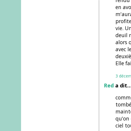
en avo
m'aura
profit
vie. U
deuil 
alors 
avec l
deuxiè
Elle fa
3 décem
Red
a dit
comme 
tombée
mainte
qu'on 
ciel t