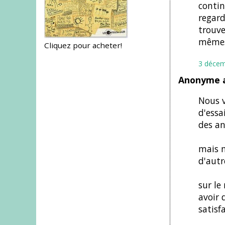
contin
regard
trouve
mêmes 
Cliquez pour acheter!
3 décem
Anonyme a
Nous v
d'essai
des an
mais m
d'autr
sur le
avoir 
satisf