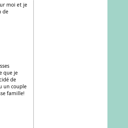
ur moi et je
n de
sses
e que je
cidé de
eu un couple
se famille!