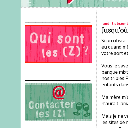
___________________
lundi 3 décem
Jusqu'où
Si un obstac
eu quand mê
votre sort e
Vous le savez
banque mixte
___________________
nos triplés 
enfants dans
Ma mère m'a
n'aurait jam
Mais je ne ve
les sites de