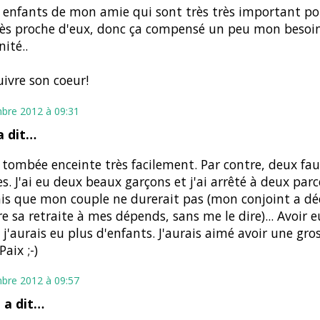
es enfants de mon amie qui sont très très important po
rès proche d'eux, donc ça compensé un peu mon besoi
ité..
uivre son coeur!
bre 2012 à 09:31
 dit…
s tombée enceinte très facilement. Par contre, deux fau
s. J'ai eu deux beaux garçons et j'ai arrêté à deux parc
is que mon couple ne durerait pas (mon conjoint a dé
e sa retraite à mes dépends, sans me le dire)... Avoir 
, j'aurais eu plus d'enfants. J'aurais aimé avoir une gros
aix ;-)
bre 2012 à 09:57
e
a dit…