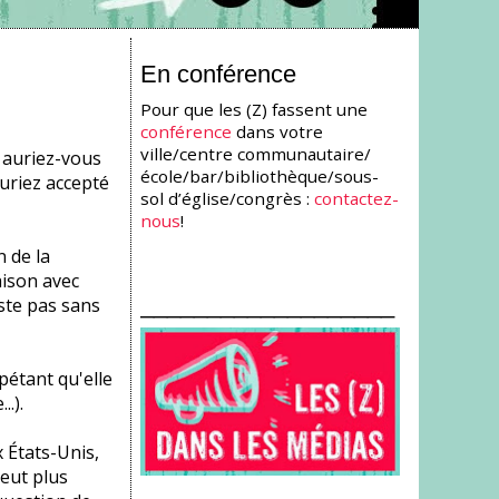
En conférence
Pour que les (Z) fassent une
conférence
dans votre
ville/centre communautaire/
n auriez-vous
école/bar/bibliothèque/sous-
uriez accepté
sol d’église/congrès :
contactez-
nous
!
n de la
aison avec
___________________
uste pas sans
étant qu'elle
.).
x États-Unis,
veut plus