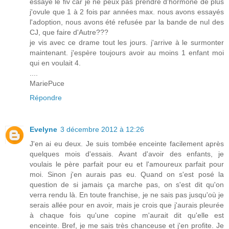
essayé le fiv car je ne peux pas prendre d'hormone de plus
j'ovule que 1 à 2 fois par années max. nous avons essayés
l'adoption, nous avons été refusée par la bande de nul des
CJ, que faire d'Autre???
je vis avec ce drame tout les jours. j'arrive à le surmonter
maintenant. j'espère toujours avoir au moins 1 enfant moi
qui en voulait 4.
....
MariePuce
Répondre
Evelyne
3 décembre 2012 à 12:26
J'en ai eu deux. Je suis tombée enceinte facilement après
quelques mois d'essais. Avant d'avoir des enfants, je
voulais le père parfait pour eu et l'amoureux parfait pour
moi. Sinon j'en aurais pas eu. Quand on s'est posé la
question de si jamais ça marche pas, on s'est dit qu'on
verra rendu là. En toute franchise, je ne sais pas jusqu'où je
serais allée pour en avoir, mais je crois que j'aurais pleurée
à chaque fois qu'une copine m'aurait dit qu'elle est
enceinte. Bref, je me sais très chanceuse et j'en profite. Je