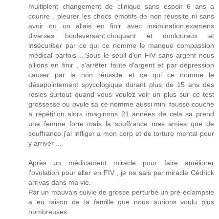
multiplent changement de clinique sans espoir 6 ans a
courire , pleurer les chocs émotifs de non réussite ni sans
avoir ou on allais en finir avec insimination,examens
diverses bouleversant,choquant et douloureux et
insécuriser par ce qui ce nomme le manque compassion
médical parfois ...Sous le seuil d'un FIV sans argent nous
allions en finir , s'arrêter faute d'argent et par dépression
causer par la non réussite et ce qui ce nomme le
désapointement spycologique durant plus de 15 ans des
rosies surtout quand vous voulez voir un plus sur ce test
grossesse ou ovule sa ce nomme aussi mini fausse couche
a répétition alors imaginons 21 années de cela sa prend
une femme forte mais la souffrance mes amies que de
souffrance j'ai infliger a mon corp et de torture mental pour
y arriver ...
Après un médicament miracle pour faire améliorer
l'ovulation pour aller en FIV , je ne sais par miracle Cédrick
arrivas dans ma vie.
Par un mauvais suivie de grosse perturbé un pré-éclampsie
a eu raison de la famille que nous aurions voulu plus
nombreuses .