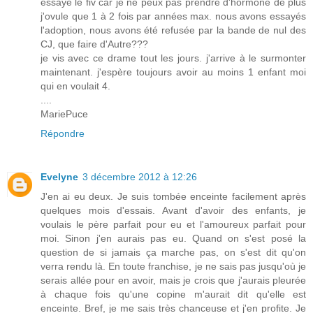
essayé le fiv car je ne peux pas prendre d'hormone de plus
j'ovule que 1 à 2 fois par années max. nous avons essayés
l'adoption, nous avons été refusée par la bande de nul des
CJ, que faire d'Autre???
je vis avec ce drame tout les jours. j'arrive à le surmonter
maintenant. j'espère toujours avoir au moins 1 enfant moi
qui en voulait 4.
....
MariePuce
Répondre
Evelyne
3 décembre 2012 à 12:26
J'en ai eu deux. Je suis tombée enceinte facilement après
quelques mois d'essais. Avant d'avoir des enfants, je
voulais le père parfait pour eu et l'amoureux parfait pour
moi. Sinon j'en aurais pas eu. Quand on s'est posé la
question de si jamais ça marche pas, on s'est dit qu'on
verra rendu là. En toute franchise, je ne sais pas jusqu'où je
serais allée pour en avoir, mais je crois que j'aurais pleurée
à chaque fois qu'une copine m'aurait dit qu'elle est
enceinte. Bref, je me sais très chanceuse et j'en profite. Je