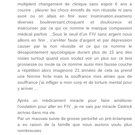
multiplent changement de clinique sans espoir 6 ans a
courire , pleurer les chocs émotifs de non réussite ni sans
avoir ou on allais en finir avec insimination,examens
diverses bouleversant,choquant et douloureux et
insécuriser par ce qui ce nomme le manque compassion
médical parfois ...Sous le seuil d'un FIV sans argent nous
allions en finir , s'arrêter faute d'argent et par dépression
causer par la non réussite et ce qui ce nomme le
désapointement spycologique durant plus de 15 ans des
rosies surtout quand vous voulez voir un plus sur ce test
grossesse ou ovule sa ce nomme aussi mini fausse couche
a répétition alors imaginons 21 années de cela sa prend
une femme forte mais la souffrance mes amies que de
souffrance j'ai infliger a mon corp et de torture mental pour
y arriver ...
Après un médicament miracle pour faire améliorer
l'ovulation pour aller en FIV , je ne sais par miracle Cédrick
arrivas dans ma vie.
Par un mauvais suivie de grosse perturbé un pré-éclampsie
a eu raison de la famille que nous aurions voulu plus
nombreuses .