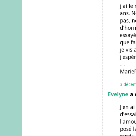
j'ai l
ans. N
pas, n
d'horm
essayé
que fa
je vis
j'espè
....
Marie
3 décem
Evelyne
a 
J'en a
d'essa
l'amou
posé l
rendu 