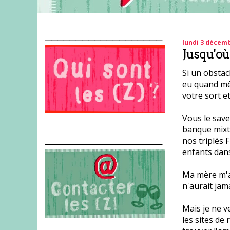
___________________
lundi 3 décem
Jusqu'où
Si un obstac
eu quand mê
votre sort e
Vous le savez
banque mixte
___________________
nos triplés 
enfants dans
Ma mère m'a
n'aurait jam
Mais je ne ve
les sites de