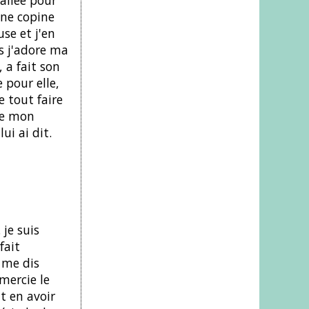
une copine
use et j'en
is j'adore ma
, a fait son
 pour elle,
e tout faire
de mon
i ai dit.
je suis
fait
 me dis
mercie le
t en avoir