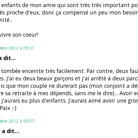
es enfants de mon amie qui sont très très important po
rès proche d'eux, donc ça compensé un peu mon besoi
ité..
uivre son coeur!
bre 2012 à 09:31
 dit…
s tombée enceinte très facilement. Par contre, deux fau
s. J'ai eu deux beaux garçons et j'ai arrêté à deux parc
is que mon couple ne durerait pas (mon conjoint a dé
e sa retraite à mes dépends, sans me le dire)... Avoir 
, j'aurais eu plus d'enfants. J'aurais aimé avoir une gros
aix ;-)
bre 2012 à 09:57
e
a dit…