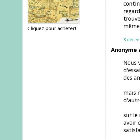
contin
regard
trouve
mêmes 
Cliquez pour acheter!
3 décem
Anonyme a
Nous v
d'essai
des an
mais m
d'autr
sur le
avoir 
satisf