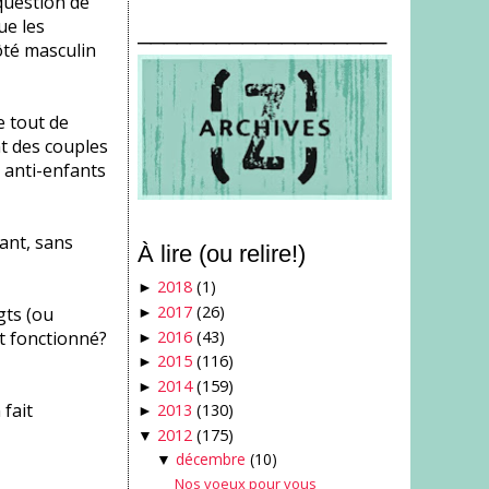
question de
ue les
___________________
ôté masculin
e tout de
t des couples
 anti-enfants
ant, sans
À lire (ou relire!)
2018
(1)
►
2017
(26)
gts (ou
►
2016
(43)
t fonctionné?
►
2015
(116)
►
2014
(159)
►
 fait
2013
(130)
►
2012
(175)
▼
décembre
(10)
▼
Nos voeux pour vous