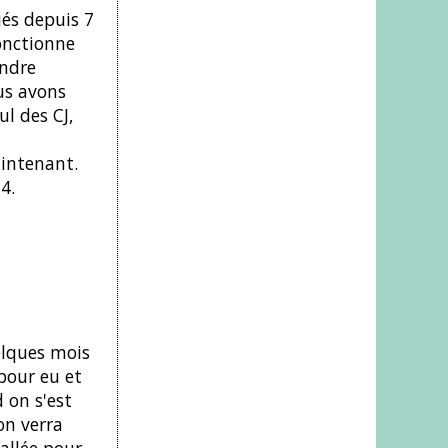
iés depuis 7
onctionne
endre
us avons
l des CJ,
aintenant.
4.
elques mois
 pour eu et
 on s'est
on verra
 allée pour