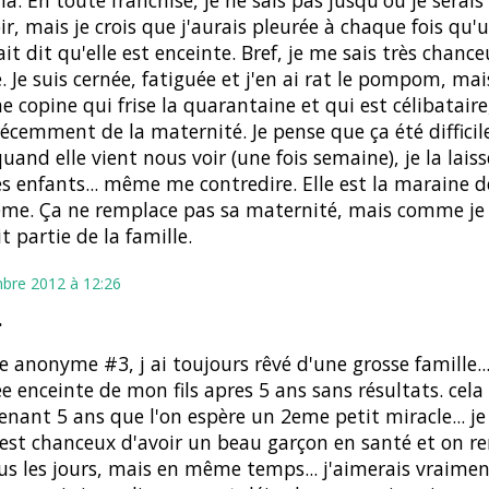
ir, mais je crois que j'aurais pleurée à chaque fois qu'
it dit qu'elle est enceinte. Bref, je me sais très chance
e. Je suis cernée, fatiguée et j'en ai rat le pompom, ma
ne copine qui frise la quarantaine et qui est célibataire
récemment de la maternité. Je pense que ça été difficile
quand elle vient nous voir (une fois semaine), je la laiss
es enfants... même me contredire. Elle est la maraine 
me. Ça ne remplace pas sa maternité, mais comme je lu
it partie de la famille.
bre 2012 à 12:26
…
anonyme #3, j ai toujours rêvé d'une grosse famille... 
 enceinte de mon fils apres 5 ans sans résultats. cela 
nant 5 ans que l'on espère un 2eme petit miracle... je
est chanceux d'avoir un beau garçon en santé et on re
ous les jours, mais en même temps... j'aimerais vraimen