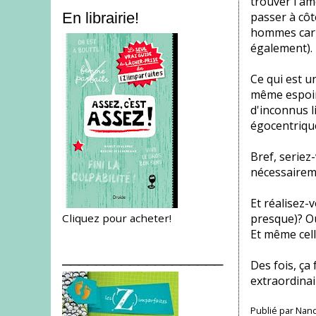
trouver l'am
passer à côt
En librairie!
hommes car l
également).
Ce qui est u
même espoir 
d'inconnus l
égocentriques
Bref, seriez
nécessaireme
Et réalisez-
Cliquez pour acheter!
presque)? Ou
Et même celle
___________________
Des fois, ça 
extraordinai
Publié par
Nanc