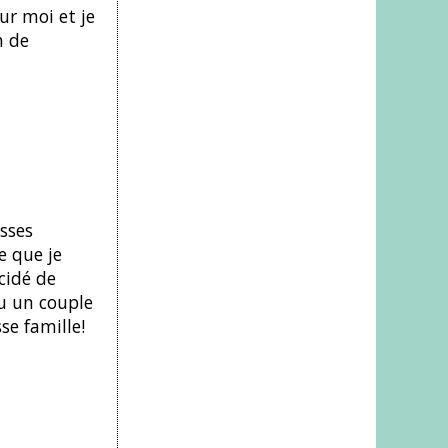
ur moi et je
n de
sses
e que je
cidé de
eu un couple
se famille!