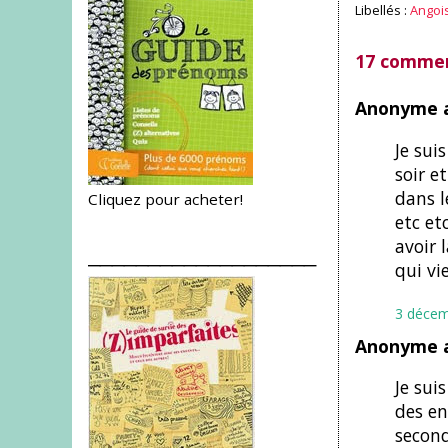
Libellés :
Angois
17 commen
Anonyme a
Je sui
soir e
dans l
Cliquez pour acheter!
etc et
avoir 
___________________
qui vi
3 décem
Anonyme a
Je sui
des en
secon