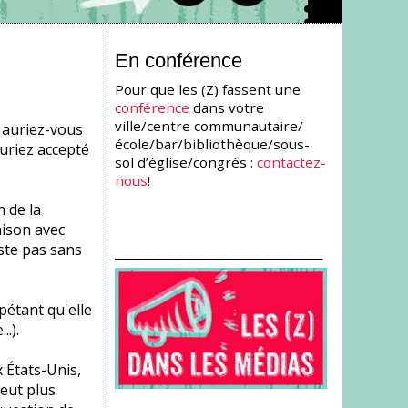
En conférence
Pour que les (Z) fassent une
conférence
dans votre
ville/centre communautaire/
n auriez-vous
école/bar/bibliothèque/sous-
uriez accepté
sol d’église/congrès :
contactez-
nous
!
n de la
aison avec
___________________
uste pas sans
étant qu'elle
.).
x États-Unis,
veut plus