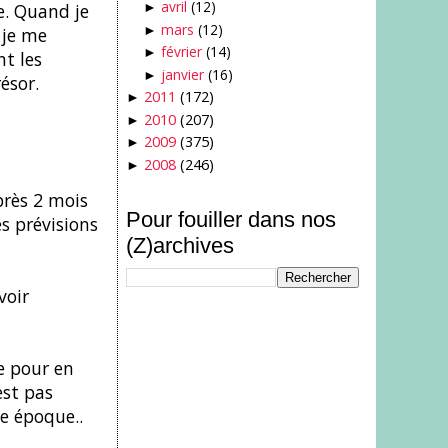
avril
(12)
e. Quand je
►
mars
(12)
►
 je me
février
(14)
►
t les
janvier
(16)
►
ésor.
2011
(172)
►
2010
(207)
►
2009
(375)
►
2008
(246)
►
près 2 mois
Pour fouiller dans nos
es prévisions
(Z)archives
voir
e pour en
est pas
te époque..