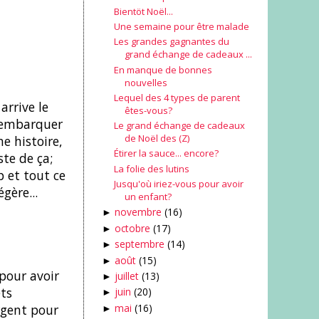
Bientöt Noël...
Une semaine pour être malade
Les grandes gagnantes du
grand échange de cadeaux ...
En manque de bonnes
nouvelles
Lequel des 4 types de parent
arrive le
êtes-vous?
m'embarquer
Le grand échange de cadeaux
de Noël des (Z)
ne histoire,
Étirer la sauce... encore?
ste de ça;
La folie des lutins
p et tout ce
Jusqu'où iriez-vous pour avoir
gère...
un enfant?
novembre
(16)
►
octobre
(17)
►
septembre
(14)
►
août
(15)
►
pour avoir
juillet
(13)
►
ets
juin
(20)
►
mai
(16)
rgent pour
►