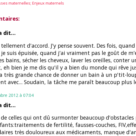
ses maternelles; Enjeux maternels
taires:
 dit…
s tellement d'accord. J'y pense souvent. Des fois, quand 
t je suis épuisée, quand j'ai vraiment pas le goût de 
es bains, sécher les cheveux, laver les oreilles, conter u
c, eh bien je me dis qu'il y a bien du monde qui rêve ju
la très grande chance de donner un bain à un p'tit-lou
ent avec... Soudain, la tâche me paraît beaucoup plus lé
bre 2012 à 07:04
 dit…
s de celles qui ont dû surmonter beaucoup d'obstacles 
fants:traitements de fertilité, fausses-couches, FIV,eff
daires très douloureux aux médicaments, manque d'a