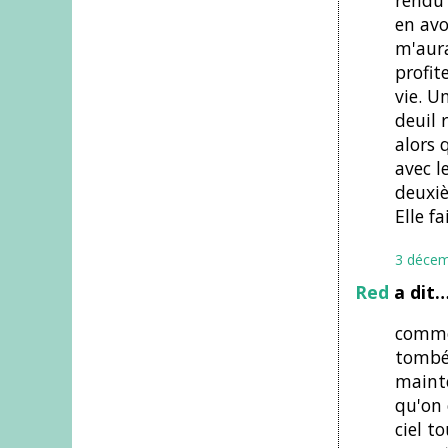
en avo
m'aura
profit
vie. U
deuil 
alors 
avec l
deuxiè
Elle fa
3 décem
Red
a dit
comme 
tombée
mainte
qu'on 
ciel t