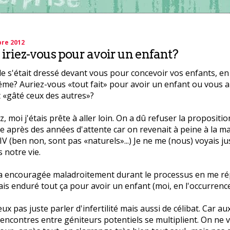
bre 2012
 iriez-vous pour avoir un enfant?
le s'était dressé devant vous pour concevoir vos enfants, e
me? Auriez-vous «tout fait» pour avoir un enfant ou vous a
t «gâté ceux des autres»?
, moi j'étais prête à aller loin. On a dû refuser la propositio
 après des années d'attente car on revenait à peine à la m
FIV (ben non, sont pas «naturels»...) Je ne me (nous) voyais j
 notre vie.
 encouragée maladroitement durant le processus en me rép
ais enduré tout ça pour avoir un enfant (moi, en l'occurrence..
ux pas juste parler d'infertilité mais aussi de célibat. Car au
 rencontres entre géniteurs potentiels se multiplient. On ne 