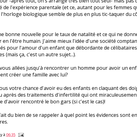
our -après tout, on s'arrange très bien tout seul- mais pas 
é de l'expérience parentale (et ce, autant pour les femmes q
'horloge biologique semble de plus en plus tic-taquer du c
ne bonne nouvelle pour le taux de natalité et ce qui ne donn
en l'être humain. J'aime mieux l'idée d'une société comptan
iés pour l'amour d'un enfant que débordante de célibataires
 (mais ça, c'est un autre sujet...).
-vous allées jusqu'à rencontrer un homme pour avoir un enf
nt créer une famille avec lui?
vous votre chance d'avoir eu des enfants en claquant des doi
 après des traitements d'infertilité qui ont miraculeusemen
 d'avoir rencontré le bon gars (si c'est le cas)!
fait du bien de se rappeler à quel point les évidences sont en
res.
y
à
06:35