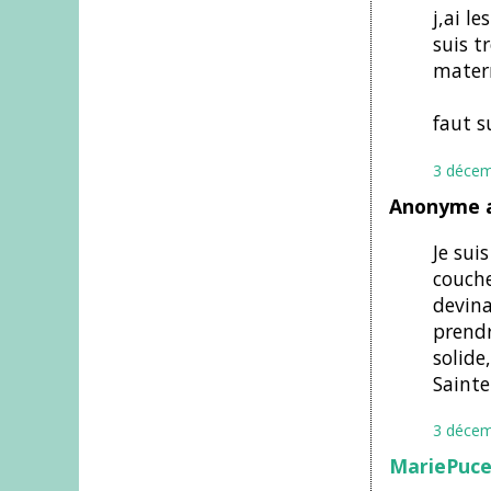
j,ai l
suis t
matern
faut s
3 décem
Anonyme a
Je sui
couche
devina
prendr
solide
SainteP
3 décem
MariePuc