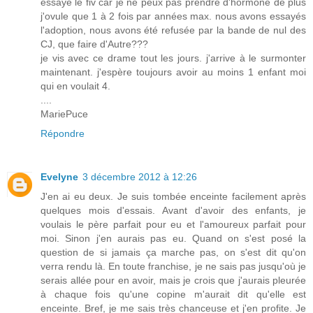
essayé le fiv car je ne peux pas prendre d'hormone de plus
j'ovule que 1 à 2 fois par années max. nous avons essayés
l'adoption, nous avons été refusée par la bande de nul des
CJ, que faire d'Autre???
je vis avec ce drame tout les jours. j'arrive à le surmonter
maintenant. j'espère toujours avoir au moins 1 enfant moi
qui en voulait 4.
....
MariePuce
Répondre
Evelyne
3 décembre 2012 à 12:26
J'en ai eu deux. Je suis tombée enceinte facilement après
quelques mois d'essais. Avant d'avoir des enfants, je
voulais le père parfait pour eu et l'amoureux parfait pour
moi. Sinon j'en aurais pas eu. Quand on s'est posé la
question de si jamais ça marche pas, on s'est dit qu'on
verra rendu là. En toute franchise, je ne sais pas jusqu'où je
serais allée pour en avoir, mais je crois que j'aurais pleurée
à chaque fois qu'une copine m'aurait dit qu'elle est
enceinte. Bref, je me sais très chanceuse et j'en profite. Je