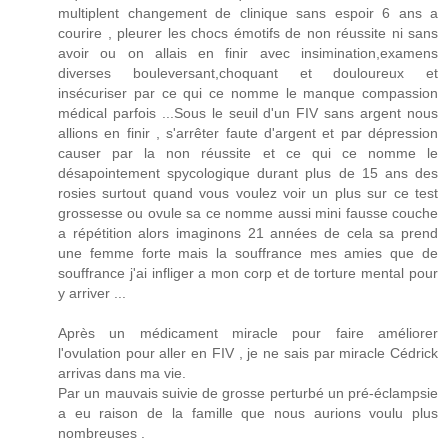
multiplent changement de clinique sans espoir 6 ans a
courire , pleurer les chocs émotifs de non réussite ni sans
avoir ou on allais en finir avec insimination,examens
diverses bouleversant,choquant et douloureux et
insécuriser par ce qui ce nomme le manque compassion
médical parfois ...Sous le seuil d'un FIV sans argent nous
allions en finir , s'arrêter faute d'argent et par dépression
causer par la non réussite et ce qui ce nomme le
désapointement spycologique durant plus de 15 ans des
rosies surtout quand vous voulez voir un plus sur ce test
grossesse ou ovule sa ce nomme aussi mini fausse couche
a répétition alors imaginons 21 années de cela sa prend
une femme forte mais la souffrance mes amies que de
souffrance j'ai infliger a mon corp et de torture mental pour
y arriver ...
Après un médicament miracle pour faire améliorer
l'ovulation pour aller en FIV , je ne sais par miracle Cédrick
arrivas dans ma vie.
Par un mauvais suivie de grosse perturbé un pré-éclampsie
a eu raison de la famille que nous aurions voulu plus
nombreuses .