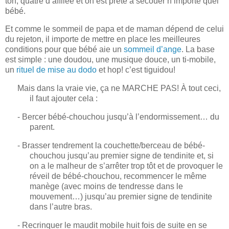
ton, quatre d’affilée et on est prête à secouer n’importe quel
bébé.
Et comme le sommeil de papa et de maman dépend de celui
du rejeton, il importe de mettre en place les meilleures
conditions pour que bébé aie un
sommeil d’ange
. La base
est simple : une doudou, une musique douce, un ti-mobile,
un
rituel de mise au dodo
et hop! c’est tiguidou!
Mais dans la vraie vie, ça ne MARCHE PAS! À tout ceci,
il faut ajouter cela :
- Bercer bébé-chouchou jusqu’à l’endormissement… du
parent.
- Brasser tendrement la couchette/berceau de bébé-
chouchou jusqu’au premier signe de tendinite et, si
on a le malheur de s’arrêter trop tôt et de provoquer le
réveil de bébé-chouchou, recommencer le même
manège (avec moins de tendresse dans le
mouvement…) jusqu’au premier signe de tendinite
dans l’autre bras.
- Recrinquer le maudit mobile huit fois de suite en se