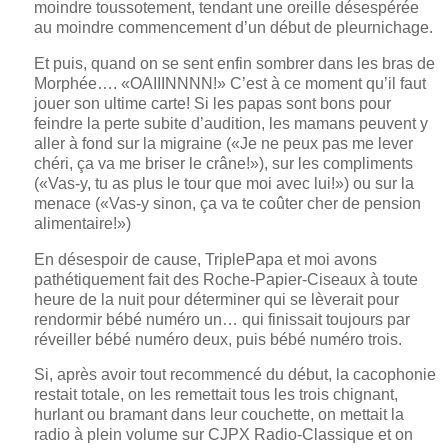
moindre toussotement, tendant une oreille désespérée
au moindre commencement d’un début de pleurnichage.
Et puis, quand on se sent enfin sombrer dans les bras de
Morphée…. «OAIIINNNN!» C’est à ce moment qu’il faut
jouer son ultime carte! Si les papas sont bons pour
feindre la perte subite d’audition, les mamans peuvent y
aller à fond sur la migraine («Je ne peux pas me lever
chéri, ça va me briser le crâne!»), sur les compliments
(«Vas-y, tu as plus le tour que moi avec lui!») ou sur la
menace («Vas-y sinon, ça va te coûter cher de pension
alimentaire!»)
En désespoir de cause, TriplePapa et moi avons
pathétiquement fait des Roche-Papier-Ciseaux à toute
heure de la nuit pour déterminer qui se lèverait pour
rendormir bébé numéro un… qui finissait toujours par
réveiller bébé numéro deux, puis bébé numéro trois.
Si, après avoir tout recommencé du début, la cacophonie
restait totale, on les remettait tous les trois chignant,
hurlant ou bramant dans leur couchette, on mettait la
radio à plein volume sur CJPX Radio-Classique et on