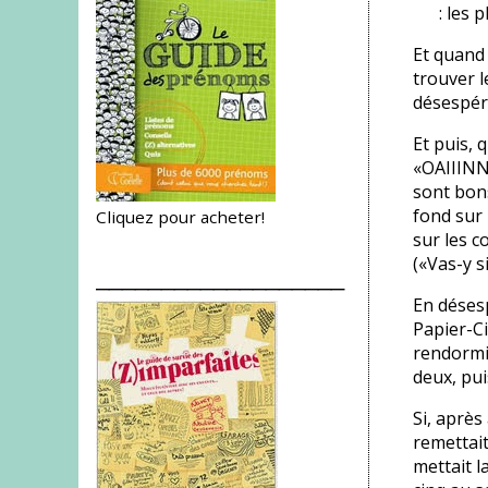
: les 
Et quand 
trouver 
désespér
Et puis,
«OAIIINNN
sont bons
fond sur 
Cliquez pour acheter!
sur les c
(«Vas-y s
___________________
En déses
Papier-Ci
rendormi
deux, pu
Si, après
remettait
mettait l