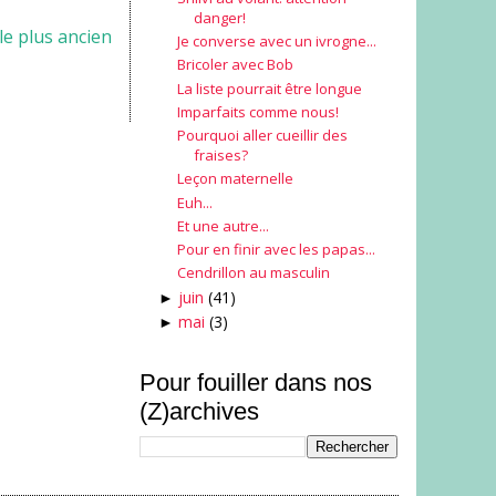
danger!
cle plus ancien
Je converse avec un ivrogne...
Bricoler avec Bob
La liste pourrait être longue
Imparfaits comme nous!
Pourquoi aller cueillir des
fraises?
Leçon maternelle
Euh...
Et une autre...
Pour en finir avec les papas...
Cendrillon au masculin
juin
(41)
►
mai
(3)
►
Pour fouiller dans nos
(Z)archives