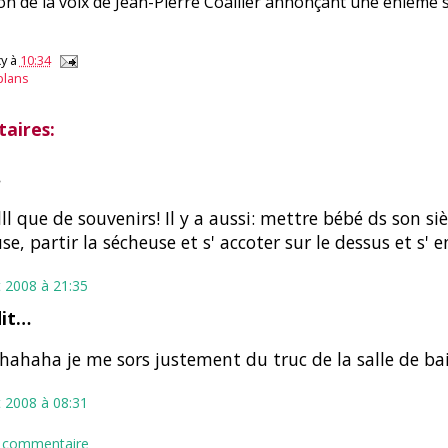
on de la voix de Jean-Pierre Coallier annonçant une énième
y
à
10:34
plans
aires:
…
lllll que de souvenirs! Il y a aussi: mettre bébé ds son si
se, partir la sécheuse et s' accoter sur le dessus et s' 
et 2008 à 21:35
dit…
ahaha je me sors justement du truc de la salle de ba
et 2008 à 08:31
n commentaire