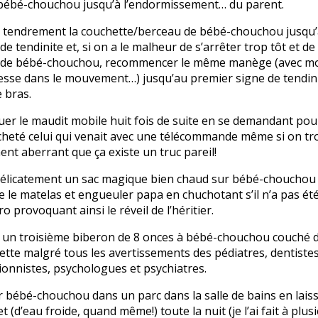
 bébé-chouchou jusqu’à l’endormissement… du parent.
r tendrement la couchette/berceau de bébé-chouchou jusqu
de tendinite et, si on a le malheur de s’arrêter trop tôt et d
l de bébé-chouchou, recommencer le même manège (avec mo
esse dans le mouvement…) jusqu’au premier signe de tendin
e bras.
uer le maudit mobile huit fois de suite en se demandant pou
cheté celui qui venait avec une télécommande même si on tro
ent aberrant que ça existe un truc pareil!
délicatement un sac magique bien chaud sur bébé-chouchou a
 le matelas et engueuler papa en chuchotant s’il n’a pas ét
o provoquant ainsi le réveil de l’héritier.
 un troisième biberon de
8 onces
à bébé-chouchou couché d
tte malgré tous les avertissements des pédiatres, dentistes
ionnistes, psychologues et psychiatres.
 bébé-chouchou dans un parc dans la salle de bains en laiss
t (d’eau froide, quand même!) toute la nuit (je l’ai fait à plus