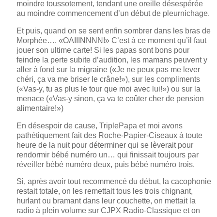
moindre toussotement, tendant une oreille désespérée
au moindre commencement d’un début de pleurnichage.
Et puis, quand on se sent enfin sombrer dans les bras de
Morphée…. «OAIIINNNN!» C’est à ce moment qu’il faut
jouer son ultime carte! Si les papas sont bons pour
feindre la perte subite d’audition, les mamans peuvent y
aller à fond sur la migraine («Je ne peux pas me lever
chéri, ça va me briser le crâne!»), sur les compliments
(«Vas-y, tu as plus le tour que moi avec lui!») ou sur la
menace («Vas-y sinon, ça va te coûter cher de pension
alimentaire!»)
En désespoir de cause, TriplePapa et moi avons
pathétiquement fait des Roche-Papier-Ciseaux à toute
heure de la nuit pour déterminer qui se lèverait pour
rendormir bébé numéro un… qui finissait toujours par
réveiller bébé numéro deux, puis bébé numéro trois.
Si, après avoir tout recommencé du début, la cacophonie
restait totale, on les remettait tous les trois chignant,
hurlant ou bramant dans leur couchette, on mettait la
radio à plein volume sur CJPX Radio-Classique et on