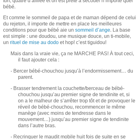
ton, quatre d’affilée et on est prête à secouer n’importe quel
bébé.
Et comme le sommeil de papa et de maman dépend de celui
du rejeton, il importe de mettre en place les meilleures
conditions pour que bébé aie un
sommeil d’ange
. La base
est simple : une doudou, une musique douce, un ti-mobile,
un
rituel de mise au dodo
et hop! c’est tiguidou!
Mais dans la vraie vie, ça ne MARCHE PAS! À tout ceci,
il faut ajouter cela :
- Bercer bébé-chouchou jusqu’à l’endormissement… du
parent.
- Brasser tendrement la couchette/berceau de bébé-
chouchou jusqu’au premier signe de tendinite et, si
on a le malheur de s’arrêter trop tôt et de provoquer le
réveil de bébé-chouchou, recommencer le même
manège (avec moins de tendresse dans le
mouvement…) jusqu’au premier signe de tendinite
dans l’autre bras.
- Recrinquer le maudit mobile huit fois de suite en se