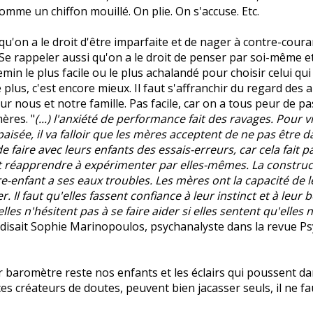
omme un chiffon mouillé. On plie. On s'accuse. Etc.
qu'on a le droit d'être imparfaite et de nager à contre-couran
Se rappeler aussi qu'on a le droit de penser par soi-même e
emin le plus facile ou le plus achalandé pour choisir celui qu
plus, c'est encore mieux. Il faut s'affranchir du regard des a
ur nous et notre famille. Pas facile, car on a tous peur de p
ères. "
(...) l'anxiété de performance fait des ravages. Pour v
aisée, il va falloir que les mères acceptent de ne pas être d
e faire avec leurs enfants des essais-erreurs, car cela fait par
t réapprendre à expérimenter par elles-mêmes. La construct
e-enfant a ses eaux troubles. Les mères ont la capacité de le
r. Il faut qu'elles fassent confiance à leur instinct et à leur 
lles n'hésitent pas à se faire aider si elles sentent qu'elles 
, disait Sophie Marinopoulos, psychanalyste dans la revue P
ur baromètre reste nos enfants et les éclairs qui poussent da
ces créateurs de doutes, peuvent bien jacasser seuls, il ne fa