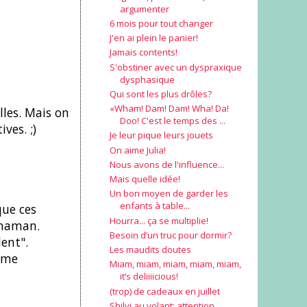
argumenter
6 mois pour tout changer
J'en ai plein le panier!
Jamais contents!
S'obstiner avec un dyspraxique
dysphasique
Qui sont les plus drôles?
«Wham! Dam! Dam! Wha! Da!
lles. Mais on
Doo! C'est le temps des ...
ves. ;)
Je leur pique leurs jouets
On aime Julia!
Nous avons de l'influence...
Mais quelle idée!
Un bon moyen de garder les
enfants à table...
que ces
Hourra... ça se multiplie!
 maman.
Besoin d’un truc pour dormir?
lent".
Les maudits doutes
même
Miam, miam, miam, miam, miam,
it’s deliiiicious!
(trop) de cadeaux en juillet
Shilvi au volant: attention