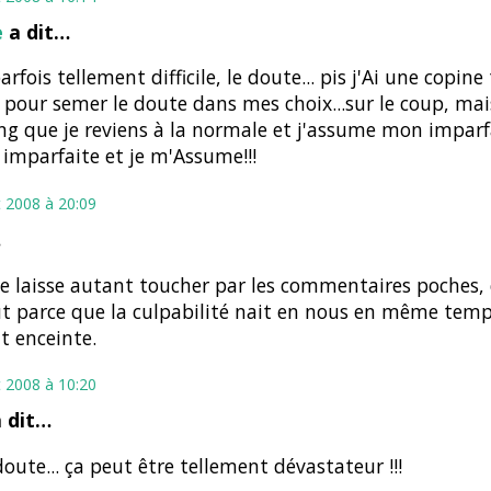
e
a dit…
parfois tellement difficile, le doute... pis j'Ai une copin
pour semer le doute dans mes choix...sur le coup, mais
ng que je reviens à la normale et j'assume mon imparfai
s imparfaite et je m'Assume!!!
et 2008 à 20:09
…
se laisse autant toucher par les commentaires poches, c
t parce que la culpabilité nait en nous en même temp
t enceinte.
et 2008 à 10:20
 dit…
doute... ça peut être tellement dévastateur !!!