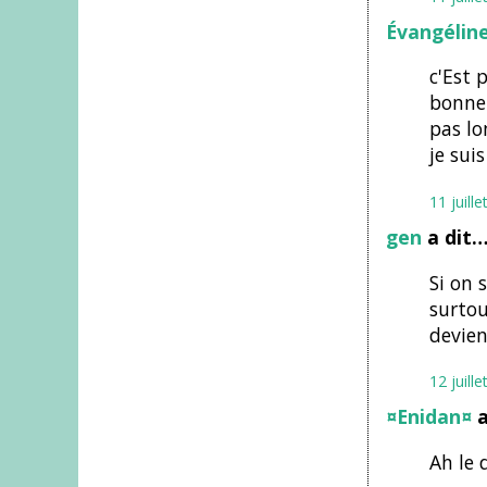
Évangélin
c'Est 
bonne 
pas lo
je sui
11 juill
gen
a dit
Si on 
surtou
devien
12 juill
¤Enidan¤
a
Ah le 