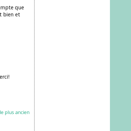
compte que
t bien et
rci!
cle plus ancien