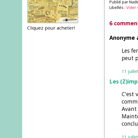
Publié par
Nadi
Libellés :
Vider 
6 comment
Cliquez pour acheter!
Anonyme a
Les fe
peut p
11 juill
Les (Z)imp
C'est 
comme
Avant 
Mainte
conclu
11 juill