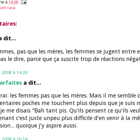
ne
à
14:08
son caca
aires:
 dit…
mmes, pas que les mères, les femmes se jugent entre e
as le dire, parce que ça suscite trop de réactions négati
et 2008 à 14:20
arfaites
a dit…
vrai: les femmes pas que les mères. Mais il me semble 
ntaires poches me touchent plus depuis que je suis
je me disais "Bah tant pis. Qu'ils pensent ce qu'ils veu
nant c'est juste unpeu plus difficile d'en venir à la 
sion... quoique j'y aspire aussi.
et 2008 à 16:14