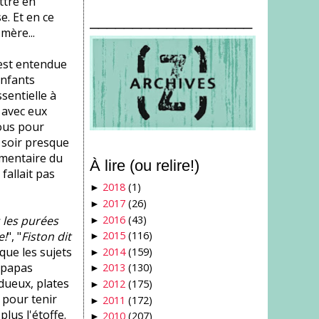
ttre en
e. Et en ce
___________________
mère...
'est entendue
enfants
sentielle à
r avec eux
sous pour
n soir presque
mmentaire du
À lire (ou relire!)
n fallait pas
2018
(1)
►
2017
(26)
►
2016
(43)
s les purées
►
e!
", "
Fiston dit
2015
(116)
►
 que les sujets
2014
(159)
►
s papas
2013
(130)
►
dueux, plates
2012
(175)
►
 pour tenir
2011
(172)
►
plus l'étoffe.
2010
(207)
►