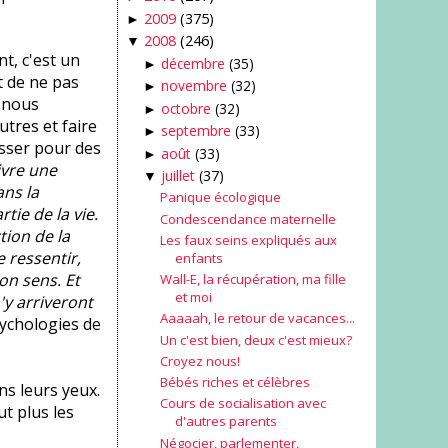
2009
(375)
►
2008
(246)
▼
t, c'est un
décembre
(35)
►
t de ne pas
novembre
(32)
►
i nous
octobre
(32)
►
utres et faire
septembre
(33)
►
asser pour des
août
(33)
►
ivre une
juillet
(37)
▼
ans la
Panique écologique
tie de la vie.
Condescendance maternelle
ion de la
Les faux seins expliqués aux
 ressentir,
enfants
bon sens. Et
Wall-E, la récupération, ma fille
et moi
n'y arriveront
Aaaaah, le retour de vacances...
sychologies de
Un c'est bien, deux c'est mieux?
Croyez nous!
Bébés riches et célèbres
ns leurs yeux.
Cours de socialisation avec
ut plus les
d'autres parents
Négocier, parlementer,