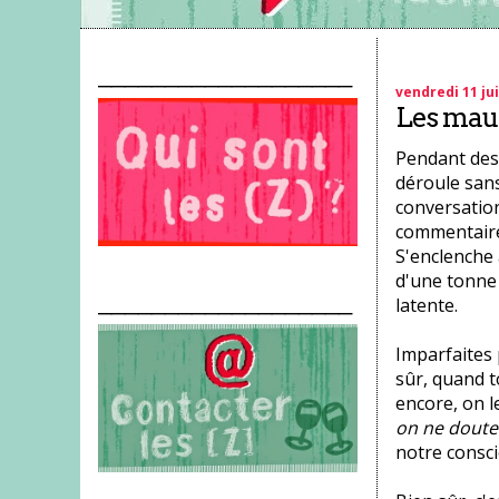
___________________
vendredi 11 jui
Les maud
Pendant des 
déroule sans
conversation
commentaire,
S'enclenche 
d'une tonne 
___________________
latente.
Imparfaites 
sûr, quand t
encore, on l
on ne doute 
notre conscie