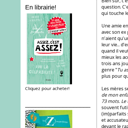
Bien sûr, c'
question. C'
En librairie!
qui touche l
Une amie en 
avec son ex 
n'aient qu'u
leur vie... d
quand il veu
mieux les ac
trois ans jo
genre "
Tu as
plus pour qu
Cliquez pour acheter!
Les mères se 
de mon enfan
73 mots. Le 
___________________
souvent futi
(im)parfaits
et accusateu
devant le raz