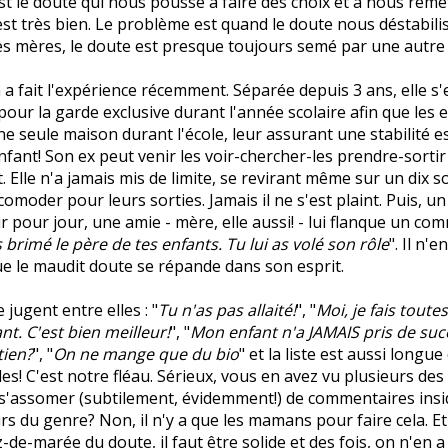
est le doute qui nous pousse à faire des choix et à nous reme
est très bien. Le problème est quand le doute nous déstabilis
es mères, le doute est presque toujours semé par une autre 
a fait l'expérience récemment. Séparée depuis 3 ans, elle s
pour la garde exclusive durant l'année scolaire afin que les 
ne seule maison durant l'école, leur assurant une stabilité es
'enfant! Son ex peut venir les voir-chercher-les prendre-sorti
t. Elle n'a jamais mis de limite, se revirant même sur un dix 
comoder pour leurs sorties. Jamais il ne s'est plaint. Puis, u
ur pour jour, une amie - mère, elle aussi! - lui flanque un co
 brimé le père de tes enfants. Tu lui as volé son rôle
". Il n'e
e le maudit doute se répande dans son esprit.
jugent entre elles : "
Tu n'as pas allaité!
", "
Moi, je fais toute
t. C'est bien meilleur!
", "
Mon enfant n'a JAMAIS pris de suc
tien?
", "
On ne mange que du bio
" et la liste est aussi longue
les! C'est notre fléau. Sérieux, vous en avez vu plusieurs de
 s'assomer (subtilement, évidemment!) de commentaires insi
rs du genre? Non, il n'y a que les mamans pour faire cela. Et
-de-marée du doute, il faut être solide et des fois, on n'en a 