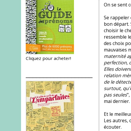
On se sent c
Se rappeler 
bon départ. 
choisir le ch
ressemble le 
des choix po
mauvaises m
maternité ap
Cliquez pour acheter!
perfection, d
Elles doiven
___________________
relation mèr
de le détecte
surtout, qu'e
pas seules
"
mai dernier.
Et le meille
Les autres, 
écouter.