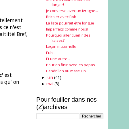
danger!
Je converse avec un ivrogne...
Bricoler avec Bob
e tellement
La liste pourrait être longue
 ce n'est
Imparfaits comme nous!
tiité! Bref,
Pourquoi aller cueillir des
fraises?
Leçon maternelle
Euh...
Et une autre...
Pour en finir avec les papas...
Cendrillon au masculin
' est
juin
(41)
►
s qu' on
mai
(3)
►
Pour fouiller dans nos
(Z)archives