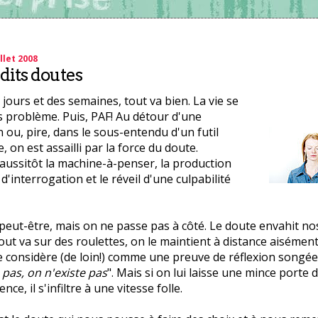
llet 2008
its doutes
jours et des semaines, tout va bien. La vie se
 problème. Puis, PAF! Au détour d'une
 ou, pire, dans le sous-entendu d'un futil
 on est assailli par la force du doute.
aussitôt la machine-à-penser, la production
d'interrogation et le réveil d'une culpabilité
peut-être, mais on ne passe pas à côté. Le doute envahit nos
out va sur des roulettes, on le maintient à distance aisémen
e considère (de loin!) comme une preuve de réflexion songée
pas, on n'existe pas
". Mais si on lui laisse une mince porte 
nce, il s'infiltre à une vitesse folle.