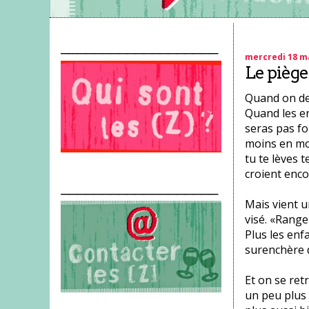
___________________
mercredi 18 m
Le piège
Quand on dev
Quand les en
seras pas fo
moins en moi
tu te lèves t
croient encor
___________________
Mais vient u
visé. «Range
Plus les enfa
surenchère d
Et on se retr
un peu plus 