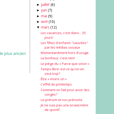
juillet
(6)
►
juin
(7)
►
mai
(9)
►
avril
(10)
►
mars
(12)
▼
Les vacances, c'est dans... 35
jours!
Les fêtes d'enfants "sauvées"
par les médias sociaux
Momentanément hors d'usage
cle plus ancien
Le bonheur, c'est rien!
Le piège du « Parce que sinon »
Temps libre: est-ce qu'on en
veut trop?
Être « moins un »
L'effet du printemps
Comment on fait pour avoir des
congés?
Le prénom et nos prénoms
Je ne suis pas une (vraie) mère
de sportif