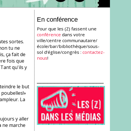
En conférence
Pour que les (Z) fassent une
conférence
dans votre
ville/centre communautaire/
tes sortes.
école/bar/bibliothèque/sous-
non tu ne
sol d’église/congrès :
contactez-
, ça fait de
nous
!
ère fois que
 Tant qu'ils y
___________________
teindre le but
s poubelles!»
l'ampleur. La
oujours y aller
Ça ne marche