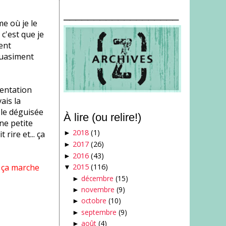
___________________
e où je le
c'est que je
ment
quasiment
mentation
ais la
ole déguisée
À lire (ou relire!)
une petite
2018
(1)
rire et... ça
►
2017
(26)
►
2016
(43)
►
f ça marche
2015
(116)
▼
décembre
(15)
►
novembre
(9)
►
octobre
(10)
►
septembre
(9)
►
août
(4)
►