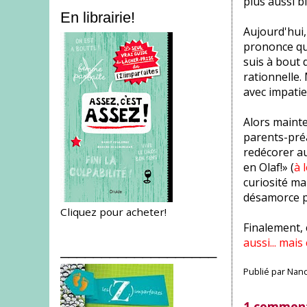
plus aussi b
En librairie!
Aujourd'hui,
prononce que
suis à bout 
rationnelle.
avec impatie
Alors mainte
parents-préa
redécorer au
en Olaf!» (
à 
curiosité mal
désamorce pl
Cliquez pour acheter!
Finalement, 
aussi... mais
___________________
Publié par
Nanc
1 comment