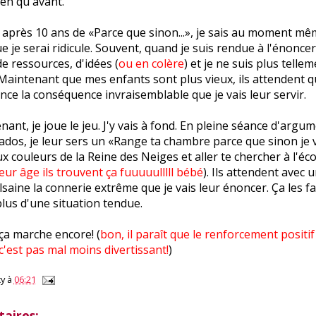
ien qu'avant.
 après 10 ans de «Parce que sinon...», je sais au moment mêm
 je serai ridicule. Souvent, quand je suis rendue à l'énoncer 
de ressources, d'idées (
ou en colère
) et je ne suis plus telle
 Maintenant que mes enfants sont plus vieux, ils attendent 
nce la conséquence invraisemblable que je vais leur servir.
nant, je joue le jeu. J'y vais à fond. En pleine séance d'argu
dos, je leur sers un «Range ta chambre parce que sinon je v
x couleurs de la Reine des Neiges et aller te chercher à l'éc
leur âge ils trouvent ça fuuuuulllll bébé
). Ils attendent avec 
saine la connerie extrême que je vais leur énoncer. Ça les fait 
us d'une situation tendue.
ça marche encore! (
bon, il paraît que le renforcement positi
 c'est pas mal moins divertissant!
)
y
à
06:21
aires: