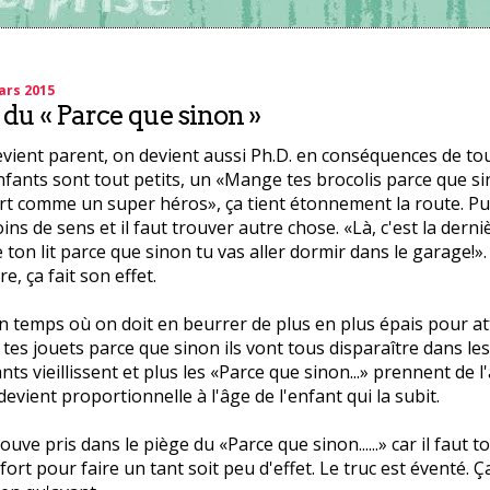
ars 2015
 du « Parce que sinon »
ient parent, on devient aussi Ph.D. en conséquences de tou
fants sont tout petits, un «Mange tes brocolis parce que si
rt comme un super héros», ça tient étonnement la route. Puis
ns de sens et il faut trouver autre chose. «Là, c'est la derni
e ton lit parce que sinon tu vas aller dormir dans le garage!».
e, ça fait son effet.
n temps où on doit en beurrer de plus en plus épais pour at
 tes jouets parce que sinon ils vont tous disparaître dans le
nts vieillissent et plus les «Parce que sinon...» prennent de 
evient proportionnelle à l'âge de l'enfant qui la subit.
ouve pris dans le piège du «Parce que sinon......» car il faut t
fort pour faire un tant soit peu d'effet. Le truc est éventé. 