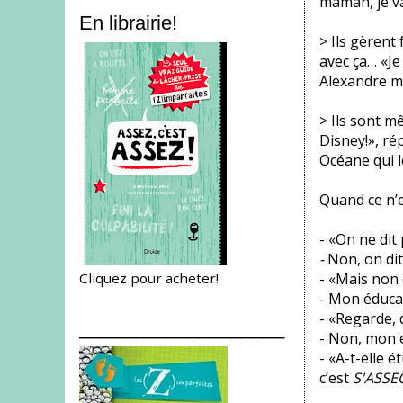
maman, je va
En librairie!
> Ils gèrent
avec ça… «Je 
Alexandre m
> Ils sont m
Disney!», rép
Océane qui le
Quand ce n’e
- «On ne dit
-
Non, on di
Cliquez pour acheter!
- «Mais non 
- Mon éducat
- «Regarde, d
___________________
- Non, mon é
- «A-t-elle é
c’est
S'ASSE