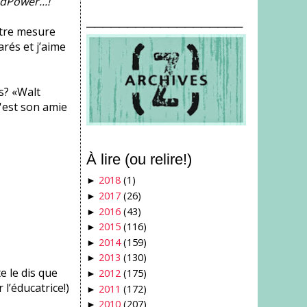
dPower...!
___________________
utre mesure
arés et j’aime
s? «Walt
 c'est son amie
À lire (ou relire!)
2018
(1)
►
2017
(26)
►
2016
(43)
►
2015
(116)
►
2014
(159)
►
2013
(130)
►
e le dis que
2012
(175)
►
l’éducatrice!)
2011
(172)
►
2010
(207)
►