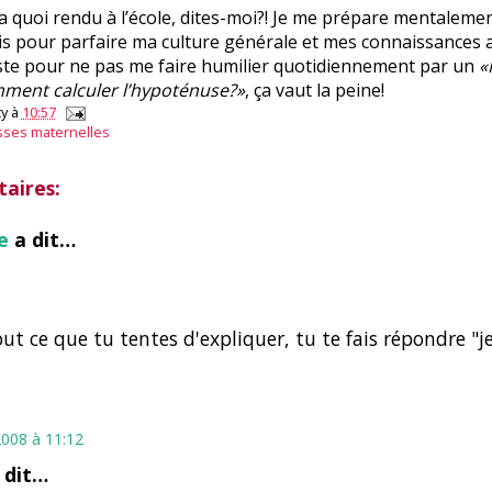
ra quoi rendu à l’école, dites-moi?! Je me prépare mentaleme
is pour parfaire ma culture générale et mes connaissances
ste pour ne pas me faire humilier quotidiennement par un
«
mment calculer l’hypoténuse?»
, ça vaut la peine!
y
à
10:57
sses maternelles
aires:
e
a dit…
out ce que tu tentes d'expliquer, tu te fais répondre "je
2008 à 11:12
 dit…