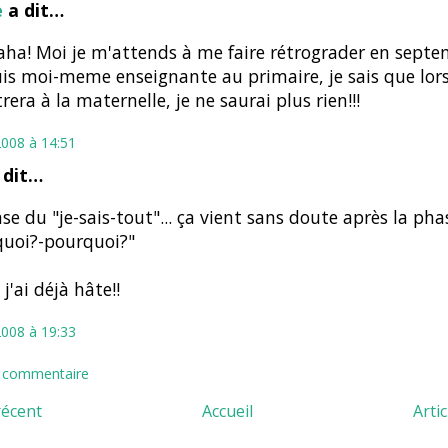
e
a dit…
ha! Moi je m'attends à me faire rétrograder en sept
suis moi-meme enseignante au primaire, je sais que lo
trera à la maternelle, je ne saurai plus rien!!!
2008 à 14:51
 dit…
se du "je-sais-tout"... ça vient sans doute après la ph
quoi?-pourquoi?"
j'ai déjà hâte!!
2008 à 19:33
n commentaire
récent
Accueil
Arti