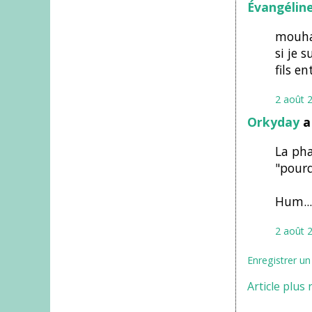
Évangélin
mouha
si je 
fils en
2 août 
Orkyday
a
La pha
"pour
Hum... 
2 août 
Enregistrer u
Article plus 