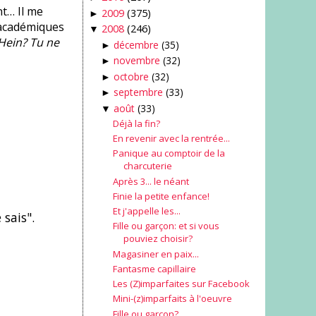
nt… Il me
2009
(375)
►
 académiques
2008
(246)
▼
Hein? Tu ne
décembre
(35)
►
novembre
(32)
►
octobre
(32)
►
septembre
(33)
►
août
(33)
▼
Déjà la fin?
En revenir avec la rentrée...
Panique au comptoir de la
charcuterie
Après 3... le néant
Finie la petite enfance!
Et j'appelle les...
 sais".
Fille ou garçon: et si vous
pouviez choisir?
Magasiner en paix...
Fantasme capillaire
Les (Z)imparfaites sur Facebook
Mini-(z)imparfaits à l'oeuvre
Fille ou garçon?