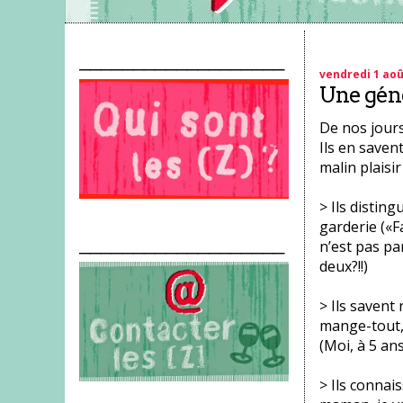
___________________
vendredi 1 aoû
Une géné
De nos jours
Ils en saven
malin plaisir
> Ils distin
garderie («Fa
___________________
n’est pas pa
deux?!!)
> Ils savent 
mange-tout, 
(Moi, à 5 ans
> Ils connai