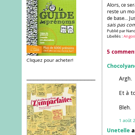
Alors, ce se
reste un mo
de base… Ju
sais pas co
Publié par
Nanc
Libellés :
Angoi
5 comment
Cliquez pour acheter!
Chocolyan
___________________
Argh.
Et à t
Bleh.
1 août 
Unetelle
a