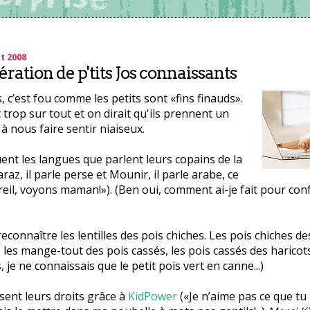
t 2008
ration de p'tits Jos connaissants
, c’est fou comme les petits sont «fins finauds».
t trop sur tout et on dirait qu'ils prennent un
 à nous faire sentir niaiseux.
guent les langues que parlent leurs copains de la
raz, il parle perse et Mounir, il parle arabe, ce
reil, voyons maman!»). (Ben oui, comment ai-je fait pour con
reconnaître les lentilles des pois chiches. Les pois chiches de
les mange-tout des pois cassés, les pois cassés des haricot
, je ne connaissais que le petit pois vert en canne...)
ssent leurs droits grâce à
KidPower
(«Je n’aime pas ce que tu