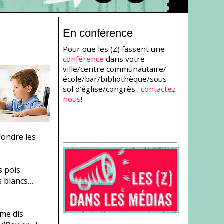
En conférence
Pour que les (Z) fassent une
conférence
dans votre
ville/centre communautaire/
école/bar/bibliothèque/sous-
sol d’église/congrès :
contactez-
nous
!
___________________
fondre les
s pois
s blancs…
 me dis