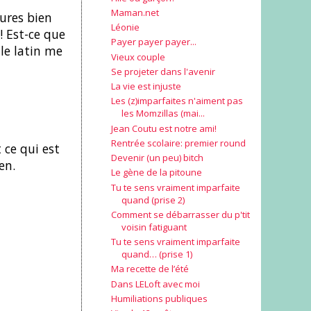
Maman.net
ures bien
Léonie
! Est-ce que
Payer payer payer...
le latin me
Vieux couple
Se projeter dans l'avenir
La vie est injuste
Les (z)imparfaites n'aiment pas
les Momzillas (mai...
Jean Coutu est notre ami!
Rentrée scolaire: premier round
 ce qui est
Devenir (un peu) bitch
en.
Le gène de la pitoune
Tu te sens vraiment imparfaite
quand (prise 2)
Comment se débarrasser du p'tit
voisin fatiguant
Tu te sens vraiment imparfaite
quand… (prise 1)
Ma recette de l’été
Dans LELoft avec moi
Humiliations publiques