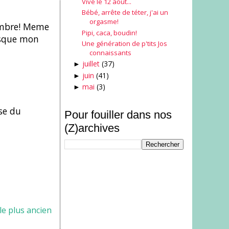
Vive le 12 août...
Bébé, arrête de téter, j'ai un
orgasme!
embre! Meme
Pipi, caca, boudin!
rsque mon
Une génération de p'tits Jos
connaissants
juillet
(37)
►
juin
(41)
►
mai
(3)
►
ase du
Pour fouiller dans nos
(Z)archives
cle plus ancien