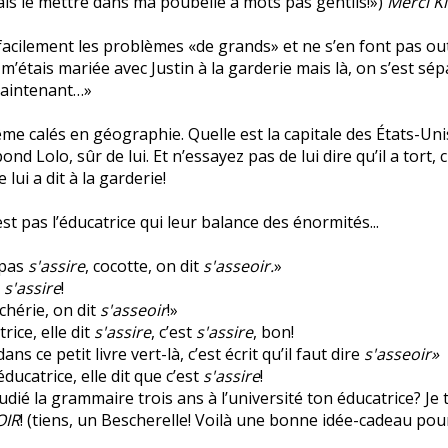
is le mettre dans ma poubelle à mots pas gentils!»)
Merci Ki
 facilement les problèmes «de grands» et ne s’en font pas o
m’étais mariée avec Justin à la garderie mais là, on s’est sép
aintenant…»
ême calés en géographie. Quelle est la capitale des États-Uni
ond Lolo, sûr de lui. Et n’essayez pas de lui dire qu’il a tort,
 lui a dit à la garderie!
st pas l’éducatrice qui leur balance des énormités...
 pas
s'assire
, cocotte, on dit
s'asseoir.
»
t
s'assire
!
chérie, on dit
s'asseoir
!»
rice, elle dit
s'assire
, c’est
s'assire
, bon!
ans ce petit livre vert-là, c’est écrit qu’il faut dire
s'asseoir»
ducatrice, elle dit que c’est
s'assire
!
tudié la grammaire trois ans à l’université ton éducatrice? Je t
OIR
! (tiens, un Bescherelle! Voilà une bonne idée-cadeau pour 