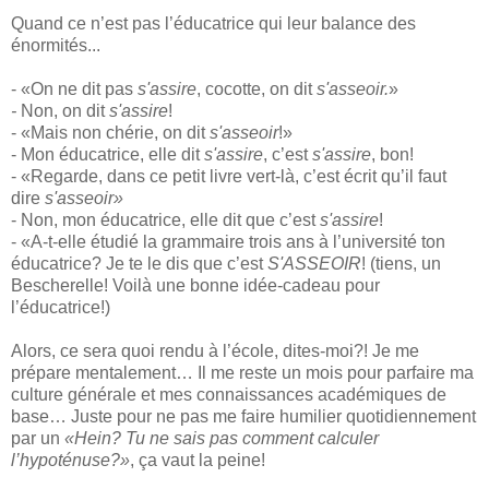
Quand ce n’est pas l’éducatrice qui leur balance des
énormités...
- «On ne dit pas
s'assire
, cocotte, on dit
s'asseoir.
»
-
Non, on dit
s'assire
!
- «Mais non chérie, on dit
s'asseoir
!»
- Mon éducatrice, elle dit
s'assire
, c’est
s'assire
, bon!
- «Regarde, dans ce petit livre vert-là, c’est écrit qu’il faut
dire
s'asseoir»
- Non, mon éducatrice, elle dit que c’est
s'assire
!
- «A-t-elle étudié la grammaire trois ans à l’université ton
éducatrice? Je te le dis que c’est
S'ASSEOIR
! (tiens, un
Bescherelle! Voilà une bonne idée-cadeau pour
l’éducatrice!)
Alors, ce sera quoi rendu à l’école, dites-moi?! Je me
prépare mentalement… Il me reste un mois pour parfaire ma
culture générale et mes connaissances académiques de
base… Juste pour ne pas me faire humilier quotidiennement
par un
«Hein? Tu ne sais pas comment calculer
l’hypoténuse?»
, ça vaut la peine!