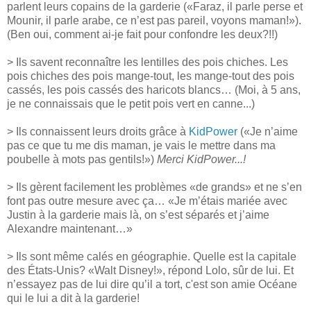
parlent leurs copains de la garderie («Faraz, il parle perse et
Mounir, il parle arabe, ce n’est pas pareil, voyons maman!»).
(Ben oui, comment ai-je fait pour confondre les deux?!!)
> Ils savent reconnaître les lentilles des pois chiches. Les
pois chiches des pois mange-tout, les mange-tout des pois
cassés, les pois cassés des haricots blancs… (Moi, à 5 ans,
je ne connaissais que le petit pois vert en canne...)
> Ils connaissent leurs droits grâce à
KidPower
(«Je n’aime
pas ce que tu me dis maman, je vais le mettre dans ma
poubelle à mots pas gentils!»)
Merci KidPower...!
> Ils gèrent facilement les problèmes «de grands» et ne s’en
font pas outre mesure avec ça… «Je m’étais mariée avec
Justin à la garderie mais là, on s’est séparés et j’aime
Alexandre maintenant…»
> Ils sont même calés en géographie. Quelle est la capitale
des États-Unis? «Walt Disney!», répond Lolo, sûr de lui. Et
n’essayez pas de lui dire qu’il a tort, c'est son amie Océane
qui le lui a dit à la garderie!