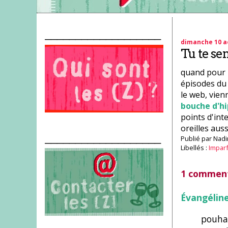
___________________
dimanche 10 a
Tu te se
quand pour p
épisodes d
le web, vien
bouche d'h
points d'int
oreilles auss
___________________
Publié par
Nadi
Libellés :
Impar
1 comment
Évangélin
pouhah