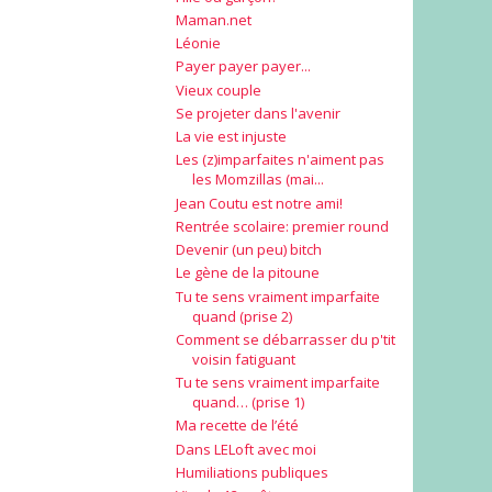
Maman.net
Léonie
Payer payer payer...
Vieux couple
Se projeter dans l'avenir
La vie est injuste
Les (z)imparfaites n'aiment pas
les Momzillas (mai...
Jean Coutu est notre ami!
Rentrée scolaire: premier round
Devenir (un peu) bitch
Le gène de la pitoune
Tu te sens vraiment imparfaite
quand (prise 2)
Comment se débarrasser du p'tit
voisin fatiguant
Tu te sens vraiment imparfaite
quand… (prise 1)
Ma recette de l’été
Dans LELoft avec moi
Humiliations publiques