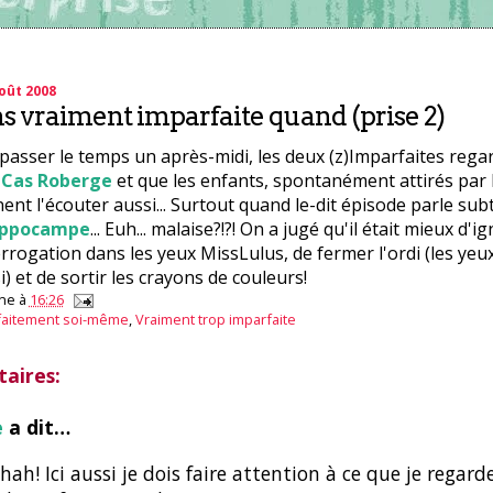
oût 2008
ns vraiment imparfaite quand (prise 2)
asser le temps un après-midi, les deux (z)Imparfaites rega
u
Cas Roberge
et que les enfants, spontanément attirés par 
nent l'écouter aussi... Surtout quand le-dit épisode parle su
ippocampe
... Euh... malaise?!?! On a jugé qu'il était mieux d'i
errogation dans les yeux MissLulus, de fermer l'ordi (les yeux
i) et de sortir les crayons de couleurs!
ne
à
16:26
faitement soi-même
,
Vraiment trop imparfaite
aires:
e
a dit…
ah! Ici aussi je dois faire attention à ce que je regarde