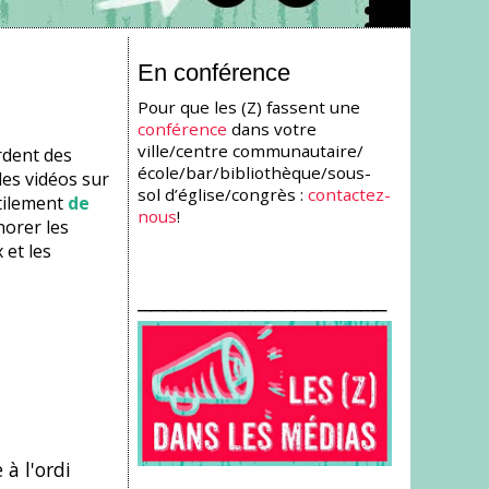
En conférence
Pour que les (Z) fassent une
conférence
dans votre
ville/centre communautaire/
rdent des
école/bar/bibliothèque/sous-
les vidéos sur
sol d’église/congrès :
contactez-
btilement
de
nous
!
gnorer les
 et les
___________________
 à l'ordi