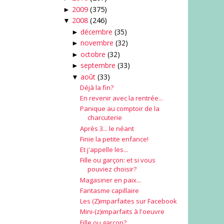
2009
(375)
►
2008
(246)
▼
décembre
(35)
►
novembre
(32)
►
octobre
(32)
►
septembre
(33)
►
août
(33)
▼
Déjà la fin?
En revenir avec la rentrée...
Panique au comptoir de la
charcuterie
Après 3... le néant
Finie la petite enfance!
Et j'appelle les...
Fille ou garçon: et si vous
pouviez choisir?
Magasiner en paix...
Fantasme capillaire
Les (Z)imparfaites sur Facebook
Mini-(z)imparfaits à l'oeuvre
Fille ou garçon?