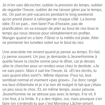
Je m'en vais décrocher, oublier la pression du temps, oublier
de regarder l'heure, oublier de me laisser gérer par le temps,
etc. On part en pré-vacances pendant le long weekend
qu'on prend plaisir à rallonger de chaque côté. La bonne
idée. Et on part... rien faire! Pas d'horaire, pas de
planification: on va essayer de jeter au bout de nos bras le
temps qui nous stresse pour véritablement en profiter.
Manger quand on a faim. Flâner si la météo est plate. Aller
se promener les lunettes soleil sur le bout du nez.
Une anecdote me revient quand je pense au temps. En fait,
j'y pense souvent. Un jour, je demande à JeuneHomme à
quelle heure la cloche sonne pour le dîner, car je devais
aller le chercher pour un rendez-vous chez le dentiste. «Je
ne sais pas!». Mais il sait lire l'heure, là. «Et les récrés, tu
sais quand elles sont?». Même réponse. Pour lui, tout
semblait normal et vraiment «pas grave». J'ai donc rangé
ma face d'éberluée et je n'ai rien dit malgré le fait que j'étais
un peu sous le choc. Et, en même temps, assez jalouse.
JeuneHomme ne se stresse pas avec le temps. Il le vit. Il
s'en fout, à la limite. Il y a des règles, oui, mais pourquoi s'en
faire (on s'entends-tu que c'est Monsieur Lâcher-prise!).