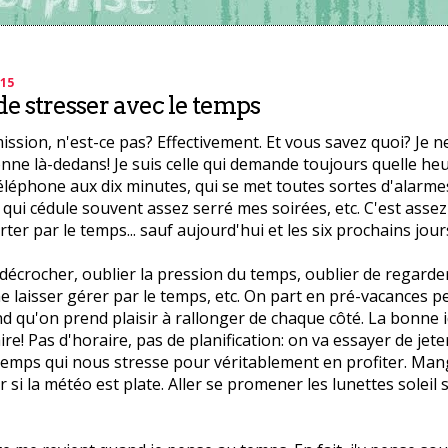
015
de stresser avec le temps
ssion, n'est-ce pas? Effectivement. Et vous savez quoi? Je n
nne là-dedans! Je suis celle qui demande toujours quelle heure
téléphone aux dix minutes, qui se met toutes sortes d'alarm
, qui cédule souvent assez serré mes soirées, etc. C'est assez
ter par le temps... sauf aujourd'hui et les six prochains jour
 décrocher, oublier la pression du temps, oublier de regarder
e laisser gérer par le temps, etc. On part en pré-vacances p
 qu'on prend plaisir à rallonger de chaque côté. La bonne i
faire! Pas d'horaire, pas de planification: on va essayer de jet
 temps qui nous stresse pour véritablement en profiter. Ma
r si la météo est plate. Aller se promener les lunettes soleil 