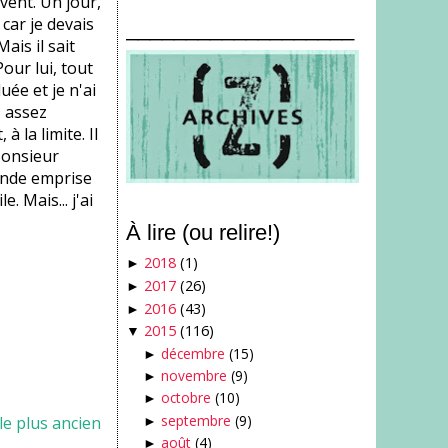
vent. Un jour,
car je devais
___________________
ais il sait
Pour lui, tout
ée et je n'ai
, assez
à la limite. Il
Monsieur
rande emprise
. Mais... j'ai
À lire (ou relire!)
2018
(1)
►
2017
(26)
►
2016
(43)
►
2015
(116)
▼
décembre
(15)
►
novembre
(9)
►
octobre
(10)
►
septembre
(9)
cle plus ancien
►
août
(4)
►