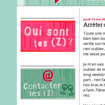
___________________
jeudi 14 mai 2
Arrêter 
Toute une mi
bien bien bo
vérifie son 
rien oublier
me laisse por
___________________
Je m'en vais
oublier de m
long weekend
part... rien 
nos bras le
a faim. Flâne
nez.