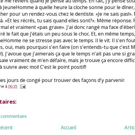
 me revient quand je pense au temps. En fait, j'y pense sou
 JeuneHomme à quelle heure la cloche sonne pour le dîner, 
cher pour un rendez-vous chez le dentiste. «Je ne sais pas!». M
 là. «Et les récrés, tu sais quand elles sont?». Même réponse. 
mal et vraiment «pas grave». J'ai donc rangé ma face d'éberlu
gré le fait que j'étais un peu sous le choc. Et, en même temps
eHomme ne se stresse pas avec le temps. Il le vit. Il s'en fout, 
es, oui, mais pourquoi s'en faire (on s'entends-tu que c'est 
!). J'avoue que j'aimerais ça que le temps n'ait pas une si g
saie vraiment de m'en défaire, mais je trouve ça encore difficile
suivre avec moi! C'est le point positif!
ques jours de congé pour trouver des façons d'y parvenir.
ne
à
06:35
aires:
n commentaire
récent
Accueil
Arti