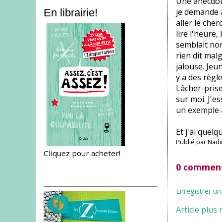
Une anecdote
je demande à
En librairie!
aller le cher
lire l'heure,
semblait nor
rien dit mal
jalouse. Jeun
y a des règl
Lâcher-prise
sur moi. J'es
un exemple à 
Et j'ai quel
Publié par
Nadi
Cliquez pour acheter!
0 comment
___________________
Enregistrer u
Article plus 