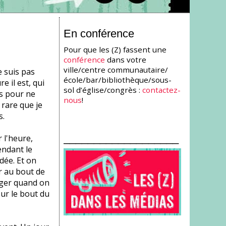
En conférence
Pour que les (Z) fassent une
conférence
dans votre
ville/centre communautaire/
e suis pas
école/bar/bibliothèque/sous-
 il est, qui
sol d’église/congrès :
contactez-
es pour ne
nous
!
 rare que je
s.
___________________
 l'heure,
endant le
dée. Et on
er au bout de
nger quand on
sur le bout du