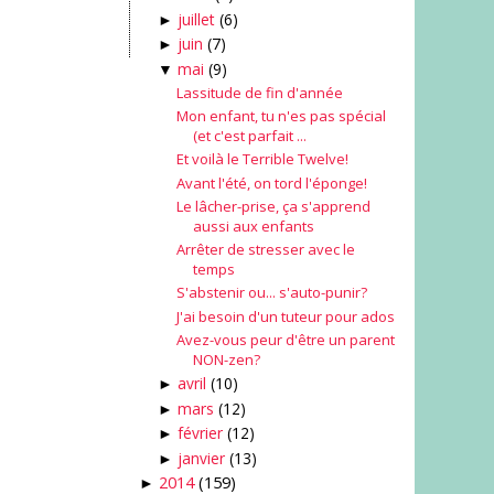
juillet
(6)
►
juin
(7)
►
mai
(9)
▼
Lassitude de fin d'année
Mon enfant, tu n'es pas spécial
(et c'est parfait ...
Et voilà le Terrible Twelve!
Avant l'été, on tord l'éponge!
Le lâcher-prise, ça s'apprend
aussi aux enfants
Arrêter de stresser avec le
temps
S'abstenir ou... s'auto-punir?
J'ai besoin d'un tuteur pour ados
Avez-vous peur d'être un parent
NON-zen?
avril
(10)
►
mars
(12)
►
février
(12)
►
janvier
(13)
►
2014
(159)
►