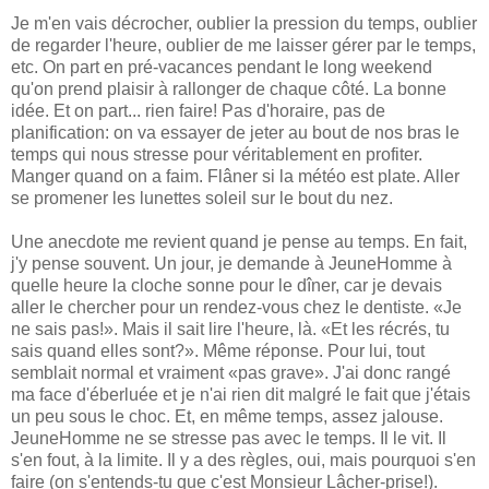
Je m'en vais décrocher, oublier la pression du temps, oublier
de regarder l'heure, oublier de me laisser gérer par le temps,
etc. On part en pré-vacances pendant le long weekend
qu'on prend plaisir à rallonger de chaque côté. La bonne
idée. Et on part... rien faire! Pas d'horaire, pas de
planification: on va essayer de jeter au bout de nos bras le
temps qui nous stresse pour véritablement en profiter.
Manger quand on a faim. Flâner si la météo est plate. Aller
se promener les lunettes soleil sur le bout du nez.
Une anecdote me revient quand je pense au temps. En fait,
j'y pense souvent. Un jour, je demande à JeuneHomme à
quelle heure la cloche sonne pour le dîner, car je devais
aller le chercher pour un rendez-vous chez le dentiste. «Je
ne sais pas!». Mais il sait lire l'heure, là. «Et les récrés, tu
sais quand elles sont?». Même réponse. Pour lui, tout
semblait normal et vraiment «pas grave». J'ai donc rangé
ma face d'éberluée et je n'ai rien dit malgré le fait que j'étais
un peu sous le choc. Et, en même temps, assez jalouse.
JeuneHomme ne se stresse pas avec le temps. Il le vit. Il
s'en fout, à la limite. Il y a des règles, oui, mais pourquoi s'en
faire (on s'entends-tu que c'est Monsieur Lâcher-prise!).