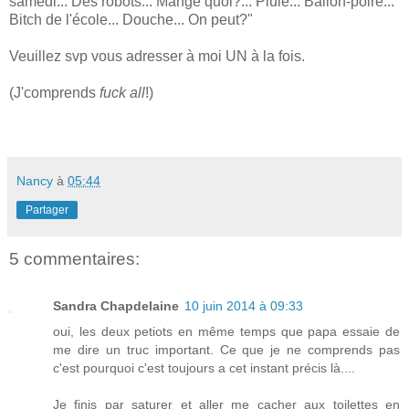
samedi... Des robots... Mange quoi?... Pluie... Ballon-poire...
Bitch de l'école... Douche... On peut?"
Veuillez svp vous adresser à moi UN à la fois.
(J'comprends
fuck all
!)
Nancy
à
05:44
Partager
5 commentaires:
Sandra Chapdelaine
10 juin 2014 à 09:33
oui, les deux petiots en même temps que papa essaie de
me dire un truc important. Ce que je ne comprends pas
c'est pourquoi c'est toujours a cet instant précis là....
Je finis par saturer et aller me cacher aux toilettes en