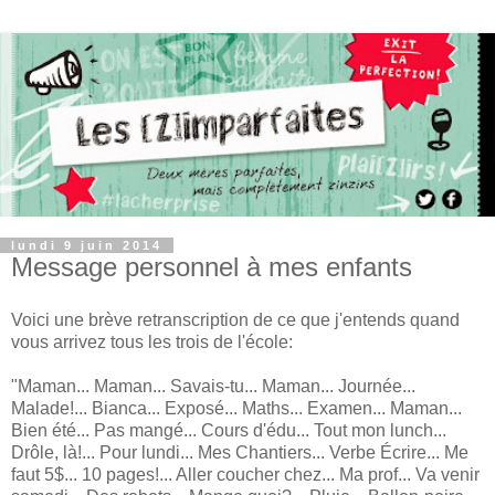
lundi 9 juin 2014
Message personnel à mes enfants
Voici une brève retranscription de ce que j'entends quand
vous arrivez tous les trois de l'école:
"Maman... Maman... Savais-tu... Maman... Journée...
Malade!... Bianca... Exposé... Maths... Examen... Maman...
Bien été... Pas mangé... Cours d'édu... Tout mon lunch...
Drôle, là!... Pour lundi... Mes Chantiers... Verbe Écrire... Me
faut 5$... 10 pages!... Aller coucher chez... Ma prof... Va venir