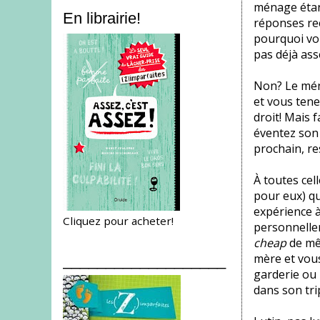
ménage étant
En librairie!
réponses reç
pourquoi vou
pas déjà ass
Non? Le mén
et vous tene
droit! Mais f
éventez son 
prochain, re
À toutes cel
pour eux) qu
expérience à
Cliquez pour acheter!
personnellem
cheap
de mê
mère et vous
___________________
garderie ou 
dans son tri