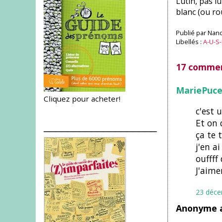
Lutin, pas l
blanc (ou rou
Publié par
Nanc
Libellés :
A-U-S-
17 commen
MariePuc
Cliquez pour acheter!
c'est 
Et on d
___________________
ça te 
j'en a
ouffff
J'aime
23 déce
Anonyme a