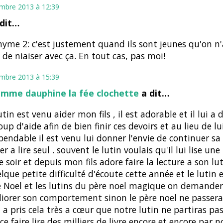
mbre 2013 à 12:39
 dit…
me 2: c'est justement quand ils sont jeunes qu'on n'
de niaiser avec ça. En tout cas, pas moi!
mbre 2013 à 15:39
omme dauphine la fée clochette
a dit…
tin est venu aider mon fils , il est adorable et il lui a
up d'aide afin de bien finir ces devoirs et au lieu de lu
pendable il est venu lui donner l'envie de continuer sa 
er a lire seul . souvent le lutin voulais qu'il lui lise une
 soir et depuis mon fils adore faire la lecture a son luti
lque petite difficulté d'écoute cette année et le lutin 
e Noel et les lutins du père noel magique on demander
iorer son comportement sinon le père noel ne passera
il a pris cela très a cœur que notre lutin ne partiras pas
ce faire lire des milliers de livre encore et encore par no