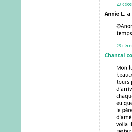
23 déce
Annie L. a
@Anony
temps 
23 déce
Chantal c
Mon lu
beauco
tours 
d'arriv
chaque
eu que
le pèr
d'amél
voila 
rester 