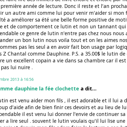
 première année de lecture. Donc il reste et l'an procha
ir un autre ami comme lui pour venir m'aider si mon f
ulté a améliorer sa été une belle forme positive de mot
re et de comportement ce lutin et non un tannant qui 
endable ce genre de lutin n'entre pas chez nous nous
der un bon lutin nous voila tout et on les aimes nos
ommes pas les seul a en avoir fait bon usage par logiq
es Z Chantal comme Dauphine. P.S. a 35.00$ le lutin de
ire un excellent copain a vie dans sa chambre car il est
 pas lui nuire .
mbre 2013 à 16:56
omme dauphine la fée clochette
a dit…
tin est venu aider mon fils , il est adorable et il lui a
up d'aide afin de bien finir ces devoirs et au lieu de lu
pendable il est venu lui donner l'envie de continuer sa 
er a lire seul . souvent le lutin voulais qu'il lui lise une