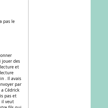
a pas le
 donner
i jouer des
lecture et
 lecture
n . Il avais
envoyer par
 a Cédrick
is pas et
 il veut
tre fils qui