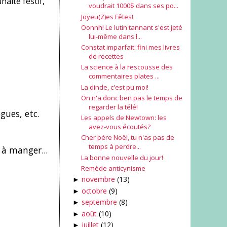
haite festif,
voudrait 1000$ dans ses po...
Joyeu(Z)es Fêtes!
Oonnh! Le lutin tannant s'est jeté
lui-même dans l...
Constat imparfait: fini mes livres
de recettes
La science à la rescousse des
commentaires plates ...
La dinde, c'est pu moi!
On n'a donc ben pas le temps de
regarder la télé!
gues, etc.
Les appels de Newtown: les
avez-vous écoutés?
Cher père Noël, tu n'as pas de
temps à perdre...
 à manger...
La bonne nouvelle du jour!
Remède anticynisme
novembre
(13)
►
octobre
(9)
►
septembre
(8)
►
août
(10)
►
juillet
(12)
►