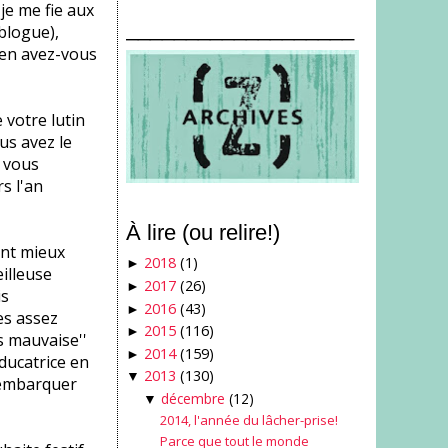
je me fie aux
___________________
blogue),
'en avez-vous
 votre lutin
us avez le
i vous
s l'an
À lire (ou relire!)
ant mieux
2018
(1)
►
illeuse
2017
(26)
►
is
2016
(43)
►
es assez
2015
(116)
►
s mauvaise''
2014
(159)
►
ducatrice en
2013
(130)
▼
embarquer
décembre
(12)
▼
2014, l'année du lâcher-prise!
Parce que tout le monde