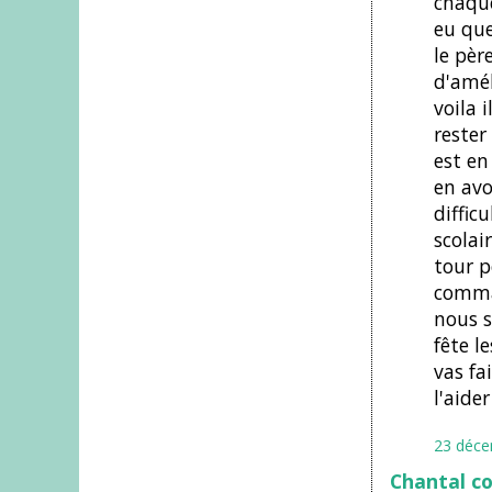
chaque
eu que
le pèr
d'amél
voila 
rester 
est en
en avo
diffic
scolai
tour p
comman
nous s
fête l
vas fa
l'aider
23 déce
Chantal c