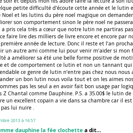
 soir et depuis mon fils adore faire la lecture a son luti
lque petite difficulté d'écoute cette année et le lutin 
e Noel et les lutins du père noel magique on demander
iorer son comportement sinon le père noel ne passera
il a pris cela très a cœur que notre lutin ne partiras pas
ce faire lire des milliers de livre encore et encore par no
 première année de lecture. Donc il reste et l'an procha
ir un autre ami comme lui pour venir m'aider si mon f
ulté a améliorer sa été une belle forme positive de mot
re et de comportement ce lutin et non un tannant qui 
endable ce genre de lutin n'entre pas chez nous nous
der un bon lutin nous voila tout et on les aimes nos
ommes pas les seul a en avoir fait bon usage par logiq
es Z Chantal comme Dauphine. P.S. a 35.00$ le lutin de
ire un excellent copain a vie dans sa chambre car il est
 pas lui nuire .
mbre 2013 à 16:57
omme dauphine la fée clochette
a dit…