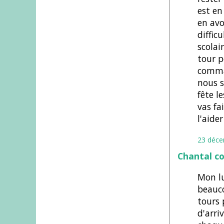
est en
en avo
diffic
scolai
tour p
comman
nous s
fête l
vas fa
l'aider
23 déce
Chantal c
Mon lu
beauco
tours 
d'arriv