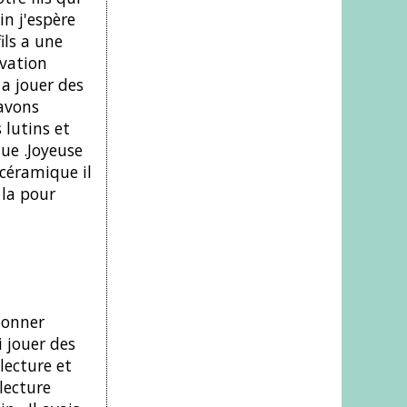
in j'espère
ils a une
ivation
a jouer des
 avons
 lutins et
ue .Joyeuse
 céramique il
 la pour
 donner
i jouer des
lecture et
 lecture