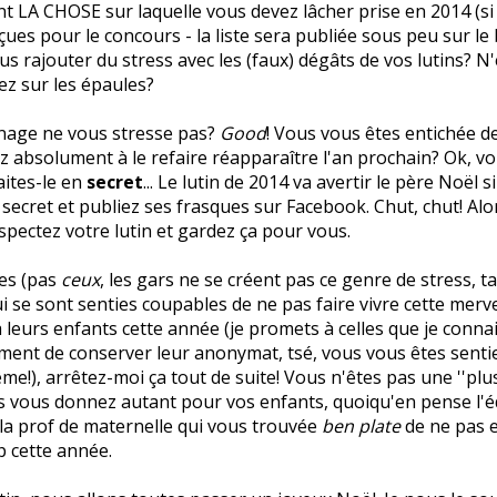
 LA CHOSE sur laquelle vous devez lâcher prise en 2014 (si 
ues pour le concours - la liste sera publiée sous peu sur le 
s rajouter du stress avec les (faux) dégâts de vos lutins? N
ez sur les épaules?
age ne vous stresse pas?
Good
! Vous vous êtes entichée de
z absolument à le refaire réapparaître l'an prochain? Ok, vo
aites-le en
secret
... Le lutin de 2014 va avertir le père Noël s
secret et publiez ses frasques sur Facebook. Chut, chut! Alor
spectez votre lutin et gardez ça pour vous.
les (pas
ceux
, les gars ne se créent pas ce genre de stress, t
i se sont senties coupables de ne pas faire vivre cette merve
 leurs enfants cette année (je promets à celles que je conna
ent de conserver leur anonymat, tsé, vous vous êtes senti
me!), arrêtez-moi ça tout de suite! Vous n'êtes pas une ''plu
 vous donnez autant pour vos enfants, quoiqu'en pense l'é
la prof de maternelle qui vous trouvée
ben plate
de ne pas 
p cette année.