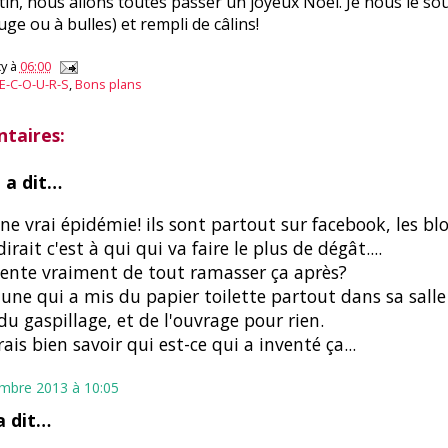
utin, nous allons toutes passer un joyeux Noël. Je nous le sou
ge ou à bulles) et rempli de câlins!
y
à
06:00
E-C-O-U-R-S
,
Bons plans
taires:
e
a dit…
une vrai épidémie! ils sont partout sur facebook, les blo
irait c'est à qui qui va faire le plus de dégât....
tente vraiment de tout ramasser ça après?
i une qui a mis du papier toilette partout dans sa salle
 du gaspillage, et de l'ouvrage pour rien.
rais bien savoir qui est-ce qui a inventé ça...
mbre 2013 à 10:05
 dit…