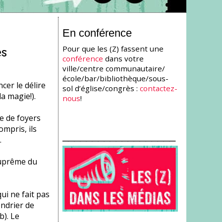
En conférence
Pour que les (Z) fassent une
es
conférence
dans votre
ville/centre communautaire/
école/bar/bibliothèque/sous-
cer le délire
sol d’église/congrès :
contactez-
a magie!).
nous
!
e de foyers
ompris, ils
___________________
.
suprême du
ui ne fait pas
endrier de
b). Le