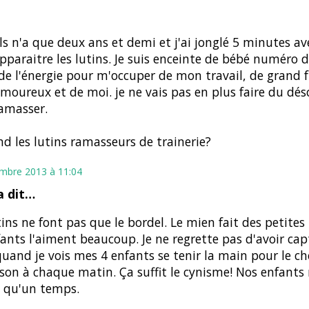
ls n'a que deux ans et demi et j'ai jonglé 5 minutes ave
apparaitre les lutins. Je suis enceinte de bébé numéro de
de l'énergie pour m'occuper de mon travail, de grand f
oureux et de moi. je ne vais pas en plus faire du dés
amasser.
d les lutins ramasseurs de trainerie?
mbre 2013 à 11:04
 dit…
tins ne font pas que le bordel. Le mien fait des petites
fants l'aiment beaucoup. Je ne regrette pas d'avoir ca
quand je vois mes 4 enfants se tenir la main pour le c
son à chaque matin. Ça suffit le cynisme! Nos enfants
 qu'un temps.