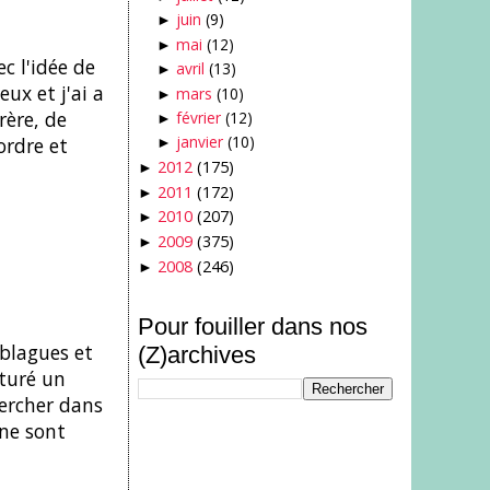
juin
(9)
►
mai
(12)
►
c l'idée de
avril
(13)
►
ux et j'ai a
mars
(10)
►
rère, de
février
(12)
►
janvier
(10)
ordre et
►
2012
(175)
►
2011
(172)
►
2010
(207)
►
2009
(375)
►
2008
(246)
►
Pour fouiller dans nos
 blagues et
(Z)archives
pturé un
hercher dans
 ne sont