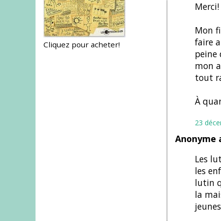
Merci!
Mon fi
faire 
Cliquez pour acheter!
peine 
mon am
tout r
À quan
23 déce
Anonyme a
Les lu
les en
lutin 
la mai
jeunes