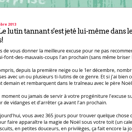
mbre 2013
e lutin tannant s'est jeté lui-même dans l
!
ens de vous donner la meilleure excuse pour ne pas recommen
ui-font-des-mauvais-coups l'an prochain (sans même briser l
 compris, depuis la première neige ou le 1er décembre, nombr
es avec un ou plusieurs ti-lutins de ce genre. Et si j'ai bien c
t demain et rembarquent dans le traîneau avec le père Noël
e moment ou jamais de servir à votre progéniture l'excuse 
r de vidanges et d'arrêter ça avant l'an prochain.
ujourd'hui, vous avez 365 jours pour trouver quelque chose q
ur faire apparaître la magie de Noël sous votre toit (un cal
scuits, en petites douceurs, en privilèges, ça fait encore la jo