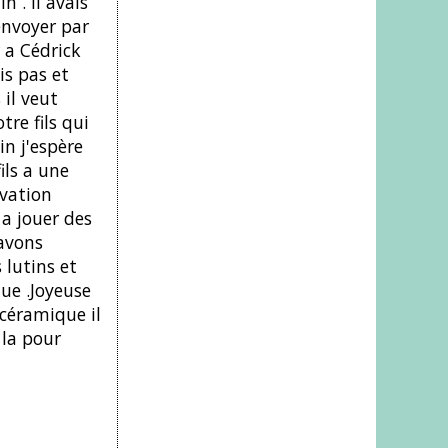
n . Il avais
envoyer par
 a Cédrick
is pas et
 il veut
tre fils qui
in j'espère
ils a une
ivation
a jouer des
 avons
 lutins et
ue .Joyeuse
 céramique il
 la pour