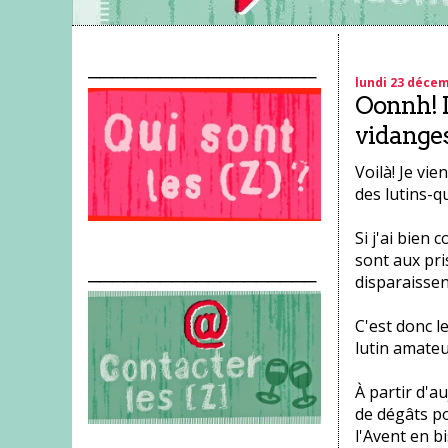
___________________
lundi 23 déce
Oonnh! L
vidanges
Voilà! Je vi
des lutins-q
Si j'ai bien
sont aux pris
___________________
disparaissen
C'est donc l
lutin amateu
À partir d'a
de dégâts po
l'Avent en bi