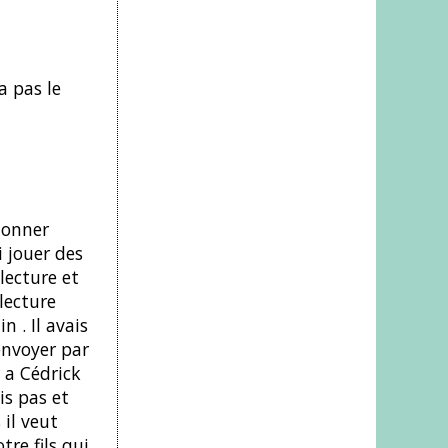
a pas le
 donner
i jouer des
lecture et
 lecture
n . Il avais
envoyer par
 a Cédrick
is pas et
 il veut
tre fils qui