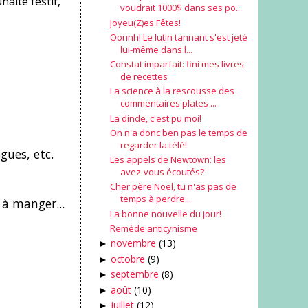
haite festif,
voudrait 1000$ dans ses po...
Joyeu(Z)es Fêtes!
Oonnh! Le lutin tannant s'est jeté
lui-même dans l...
Constat imparfait: fini mes livres
de recettes
La science à la rescousse des
commentaires plates ...
La dinde, c'est pu moi!
On n'a donc ben pas le temps de
regarder la télé!
gues, etc.
Les appels de Newtown: les
avez-vous écoutés?
Cher père Noël, tu n'as pas de
temps à perdre...
 à manger...
La bonne nouvelle du jour!
Remède anticynisme
novembre
(13)
►
octobre
(9)
►
septembre
(8)
►
août
(10)
►
juillet
(12)
►