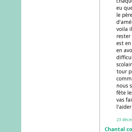
chaque
eu que
le pèr
d'amél
voila 
rester 
est en
en avo
diffic
scolai
tour p
comman
nous s
fête l
vas fa
l'aider
23 déce
Chantal c