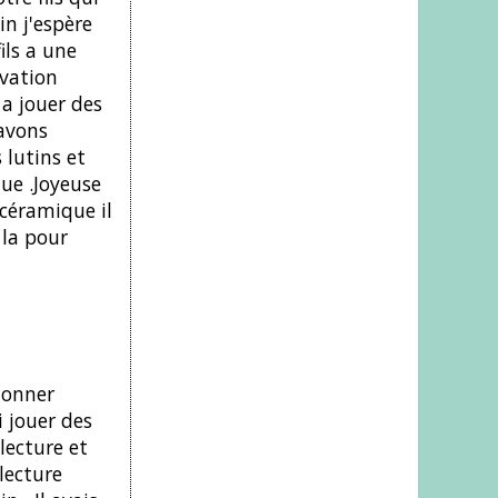
in j'espère
ils a une
ivation
a jouer des
 avons
 lutins et
ue .Joyeuse
 céramique il
 la pour
 donner
i jouer des
lecture et
 lecture