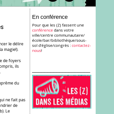
En conférence
Pour que les (Z) fassent une
es
conférence
dans votre
ville/centre communautaire/
école/bar/bibliothèque/sous-
cer le délire
sol d’église/congrès :
contactez-
a magie!).
nous
!
e de foyers
ompris, ils
___________________
.
suprême du
ui ne fait pas
endrier de
b). Le