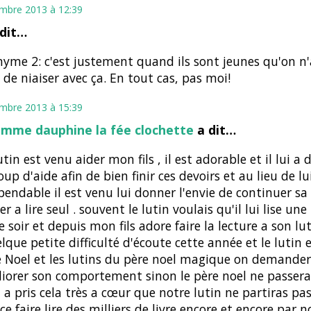
mbre 2013 à 12:39
 dit…
me 2: c'est justement quand ils sont jeunes qu'on n'
de niaiser avec ça. En tout cas, pas moi!
mbre 2013 à 15:39
omme dauphine la fée clochette
a dit…
tin est venu aider mon fils , il est adorable et il lui a
up d'aide afin de bien finir ces devoirs et au lieu de lu
pendable il est venu lui donner l'envie de continuer sa 
er a lire seul . souvent le lutin voulais qu'il lui lise une
 soir et depuis mon fils adore faire la lecture a son luti
lque petite difficulté d'écoute cette année et le lutin 
e Noel et les lutins du père noel magique on demander
iorer son comportement sinon le père noel ne passera
il a pris cela très a cœur que notre lutin ne partiras pas
ce faire lire des milliers de livre encore et encore par no