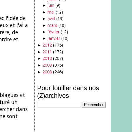
juin
(9)
►
mai
(12)
►
c l'idée de
avril
(13)
►
ux et j'ai a
mars
(10)
►
rère, de
février
(12)
►
janvier
(10)
ordre et
►
2012
(175)
►
2011
(172)
►
2010
(207)
►
2009
(375)
►
2008
(246)
►
Pour fouiller dans nos
 blagues et
(Z)archives
pturé un
hercher dans
 ne sont