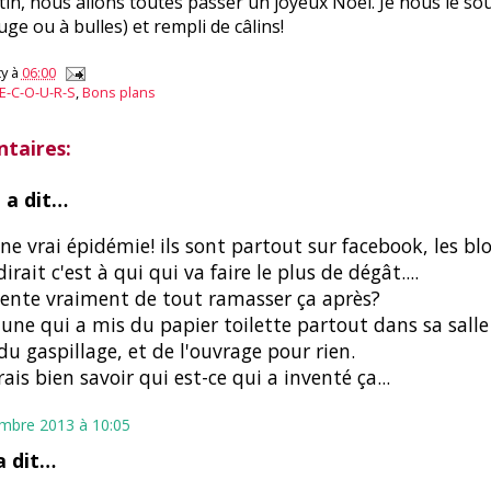
utin, nous allons toutes passer un joyeux Noël. Je nous le sou
ge ou à bulles) et rempli de câlins!
y
à
06:00
E-C-O-U-R-S
,
Bons plans
taires:
e
a dit…
une vrai épidémie! ils sont partout sur facebook, les blo
irait c'est à qui qui va faire le plus de dégât....
tente vraiment de tout ramasser ça après?
i une qui a mis du papier toilette partout dans sa salle
 du gaspillage, et de l'ouvrage pour rien.
rais bien savoir qui est-ce qui a inventé ça...
mbre 2013 à 10:05
 dit…