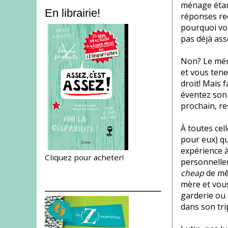
ménage étant
En librairie!
réponses reç
pourquoi vou
pas déjà ass
Non? Le mén
et vous tene
droit! Mais f
éventez son 
prochain, re
À toutes cel
pour eux) qu
expérience à
Cliquez pour acheter!
personnellem
cheap
de mê
mère et vous
___________________
garderie ou 
dans son tri