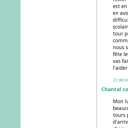
est en
en avo
diffic
scolai
tour p
comman
nous s
fête l
vas fa
l'aider
23 déce
Chantal c
Mon lu
beauco
tours 
d'arriv