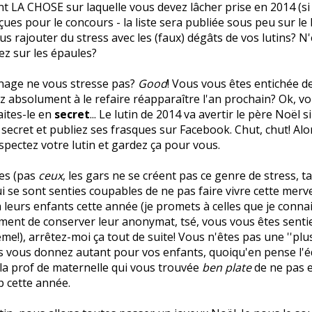
 LA CHOSE sur laquelle vous devez lâcher prise en 2014 (si 
ues pour le concours - la liste sera publiée sous peu sur le 
s rajouter du stress avec les (faux) dégâts de vos lutins? N
ez sur les épaules?
age ne vous stresse pas?
Good
! Vous vous êtes entichée de
z absolument à le refaire réapparaître l'an prochain? Ok, vo
aites-le en
secret
... Le lutin de 2014 va avertir le père Noël s
secret et publiez ses frasques sur Facebook. Chut, chut! Alor
spectez votre lutin et gardez ça pour vous.
les (pas
ceux
, les gars ne se créent pas ce genre de stress, t
i se sont senties coupables de ne pas faire vivre cette merve
 leurs enfants cette année (je promets à celles que je conna
ent de conserver leur anonymat, tsé, vous vous êtes senti
me!), arrêtez-moi ça tout de suite! Vous n'êtes pas une ''plu
 vous donnez autant pour vos enfants, quoiqu'en pense l'é
la prof de maternelle qui vous trouvée
ben plate
de ne pas 
p cette année.