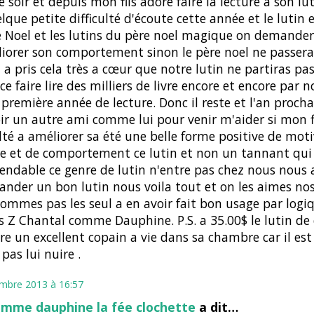
 soir et depuis mon fils adore faire la lecture a son luti
lque petite difficulté d'écoute cette année et le lutin 
e Noel et les lutins du père noel magique on demander
iorer son comportement sinon le père noel ne passera
il a pris cela très a cœur que notre lutin ne partiras pas
ce faire lire des milliers de livre encore et encore par no
 première année de lecture. Donc il reste et l'an procha
ir un autre ami comme lui pour venir m'aider si mon f
ulté a améliorer sa été une belle forme positive de mot
re et de comportement ce lutin et non un tannant qui 
endable ce genre de lutin n'entre pas chez nous nous
der un bon lutin nous voila tout et on les aimes nos
ommes pas les seul a en avoir fait bon usage par logiq
es Z Chantal comme Dauphine. P.S. a 35.00$ le lutin de
ire un excellent copain a vie dans sa chambre car il est
 pas lui nuire .
mbre 2013 à 16:57
omme dauphine la fée clochette
a dit…