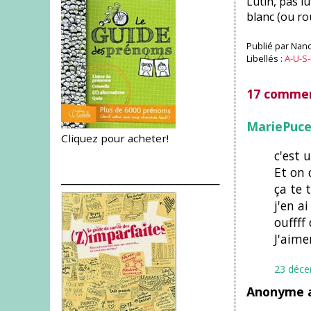
Lutin, pas l
blanc (ou rou
Publié par
Nanc
Libellés :
A-U-S-
17 commen
MariePuc
Cliquez pour acheter!
c'est 
Et on d
___________________
ça te 
j'en a
ouffff
J'aime
23 déce
Anonyme a