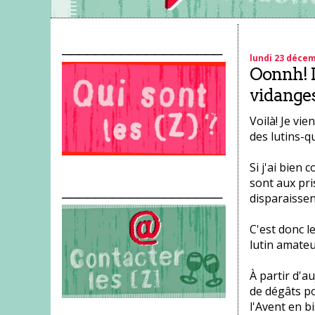
___________________
lundi 23 déce
Oonnh! L
vidanges
Voilà! Je vi
des lutins-q
Si j'ai bien
sont aux pris
___________________
disparaissen
C'est donc l
lutin amateu
À partir d'a
de dégâts po
l'Avent en bi