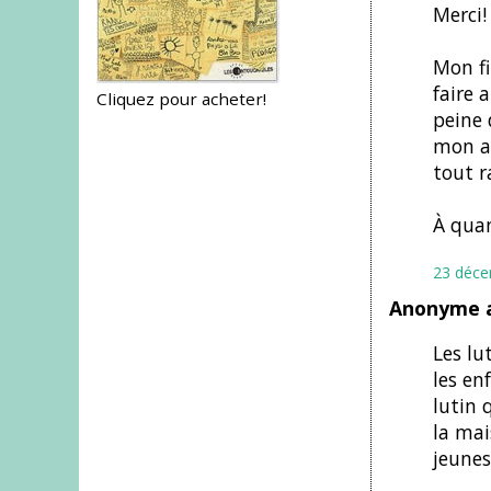
Merci!
Mon fi
faire 
Cliquez pour acheter!
peine 
mon am
tout r
À quan
23 déce
Anonyme a
Les lu
les en
lutin 
la mai
jeunes