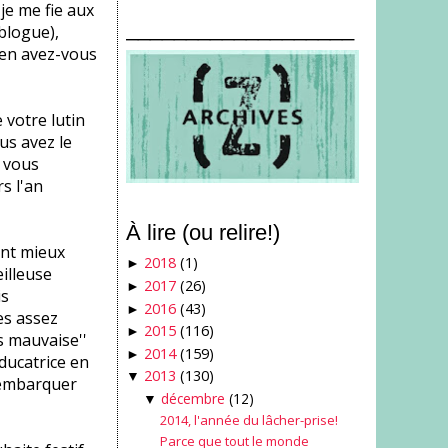
je me fie aux
___________________
blogue),
'en avez-vous
 votre lutin
us avez le
i vous
s l'an
À lire (ou relire!)
ant mieux
2018
(1)
►
illeuse
2017
(26)
►
is
2016
(43)
►
es assez
2015
(116)
►
s mauvaise''
2014
(159)
►
ducatrice en
2013
(130)
▼
embarquer
décembre
(12)
▼
2014, l'année du lâcher-prise!
Parce que tout le monde