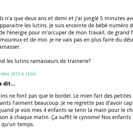
ls n'a que deux ans et demi et j'ai jonglé 5 minutes ave
apparaitre les lutins. Je suis enceinte de bébé numéro de
de l'énergie pour m'occuper de mon travail, de grand f
oureux et de moi. je ne vais pas en plus faire du dés
amasser.
d les lutins ramasseurs de trainerie?
mbre 2013 à 11:04
 dit…
tins ne font pas que le bordel. Le mien fait des petites
fants l'aiment beaucoup. Je ne regrette pas d'avoir ca
quand je vois mes 4 enfants se tenir la main pour le c
son à chaque matin. Ça suffit le cynisme! Nos enfants
 qu'un temps.