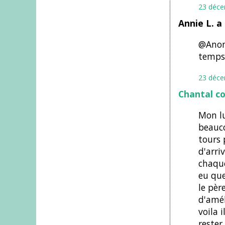
23 déce
Annie L. a
@Anony
temps 
23 déce
Chantal c
Mon lu
beauco
tours 
d'arriv
chaque
eu que
le pèr
d'amél
voila 
rester 