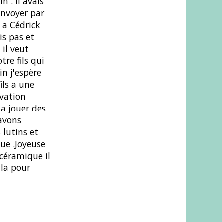
n . Il avais
envoyer par
 a Cédrick
is pas et
 il veut
tre fils qui
in j'espère
ils a une
ivation
a jouer des
 avons
 lutins et
ue .Joyeuse
 céramique il
 la pour