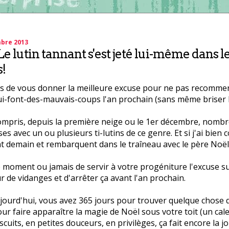
mbre 2013
e lutin tannant s'est jeté lui-même dans l
!
ens de vous donner la meilleure excuse pour ne pas recommen
ui-font-des-mauvais-coups l'an prochain (sans même briser l
 compris, depuis la première neige ou le 1er décembre, nombr
es avec un ou plusieurs ti-lutins de ce genre. Et si j'ai bien c
t demain et rembarquent dans le traîneau avec le père Noël
e moment ou jamais de servir à votre progéniture l'excuse 
r de vidanges et d'arrêter ça avant l'an prochain.
ujourd'hui, vous avez 365 jours pour trouver quelque chose q
ur faire apparaître la magie de Noël sous votre toit (un cal
scuits, en petites douceurs, en privilèges, ça fait encore la jo