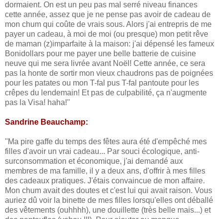
dormaient. On est un peu pas mal serré niveau finances
cette année, assez que je ne pense pas avoir de cadeau de
mon chum qui coûte de vrais sous. Alors j'ai entrepris de me
payer un cadeau, à moi de moi (ou presque) mon petit rêve
de maman (z)imparfaite à la maison: j'ai dépensé les fameux
Bonidollars pour me payer une belle batterie de cuisine
neuve qui me sera livrée avant Noël! Cette année, ce sera
pas la honte de sortir mon vieux chaudrons pas de poignées
pour les patates ou mon T-fal pus T-fal pantoute pour les
crêpes du lendemain! Et pas de culpabilité, ça n'augmente
pas la Visa! haha!''
Sandrine Beauchamp:
''Ma pire gaffe du temps des fêtes aura été d'empêché mes
filles d'avoir un vrai cadeau... Par souci écologique, anti-
surconsommation et économique, j'ai demandé aux
membres de ma famille, il y a deux ans, d'offrir à mes filles
des cadeaux pratiques. J'étais convaincue de mon affaire.
Mon chum avait des doutes et c'est lui qui avait raison. Vous
auriez dû voir la binette de mes filles lorsqu'elles ont déballé
des vêtements (ouhhhh), une douillette (très belle mais...) et