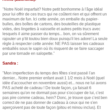
''Notre Noël imparfait? Notre petit bonhomme à l'âge idéal
pour lui offrir de ces trucs qui ne coûtent rien et qui offrent un
maximum de fun. Ici cette année, on emballe du papier-
bulles, des boîtes de cartons, des bouteilles de plastique
vides, des lingettes à vaisselle et autres petits trucs avec
lesquels il aime passer du temps... bon, on va sûrement
rajouter un p'tit toutou bien doux puisqu'il les adore! La seule
règle à respecter cette année: NE PAS laisser les cadeaux
emballés sous le sapin où ils risquent de se faire saccager
par une tornade en salopette.''
Sandra :
''Mon imperfection du temps des fêtes s'est passé l'an
dernier... Notre premier enfant avait 1 1/2 mois à Noël (quel
idée d'accoucher en novembre aussi) et... nous ne lui avons
PAS acheté de cadeau ! De toute façon, ça faisait 6
semaines qu'on ne dormait pas pour s'occuper de lui, c'est
pas pire comme cadeau, hein? Donc, je trouve que c'est ben
correct de ne pas donner de cadeau à ceux qui ne s'en
aperçoivent pas de toute façon (pitou et minou inclus). Et