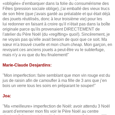
«obligée» d'embarquer dans la folie du consumérisme des
Fêtes (pression sociale oblige), j'ai emballé des vieux trucs
de son frère (que j'avais gardé au préalable et qui était déjà
des jouets réutilisés, donc à leur troisième vie) pour les
lui redonner en faisant à croire qu'il n'était pas dans la boîte
originale parce qu'ils provenaient DIRECTEMENT de
l'atelier du Père Noël (du «regifting» quoi!). Sincèrement, je
ne voyais pas qu'elle avait besoin de quoi que ce soit. Ma
sœur m'a trouvé cruelle et mon chum
cheap
. Mon garçon, en
revoyant ces anciens jouets a peut-être vu le subterfuge,
mais n'y a vu que du feu finalement!''
Marie-Claude Desjardins:
''Mon imperfection: faire semblant que mon vin rouge est du
jus de raisin afin de camoufler à ma fille de 3 ans que j’en
bois un verre tous les soirs en préparant le souper!''
Joa:
''Ma «meilleure» imperfection de Noël: avoir attendu 3 Noël
avant d'emmener mon fils voir le Père Noël au centre