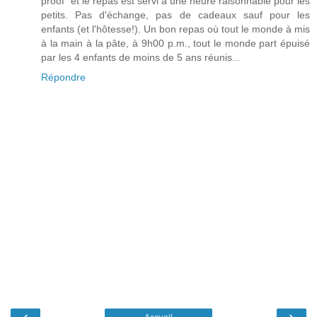
proof" et le repas est servi à une heure raisonnable pour les
petits. Pas d'échange, pas de cadeaux sauf pour les
enfants (et l'hôtesse!). Un bon repas où tout le monde à mis
à la main à la pâte, à 9h00 p.m., tout le monde part épuisé
par les 4 enfants de moins de 5 ans réunis...
Répondre
‹
›