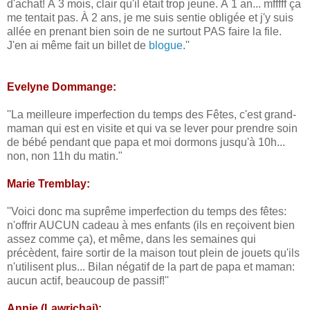
d'achat! À 3 mois, clair qu'il était trop jeune. À 1 an... mfffff ça
me tentait pas. À 2 ans, je me suis sentie obligée et j'y suis
allée en prenant bien soin de ne surtout PAS faire la file.
J'en ai même fait un billet de
blogue
.''
Evelyne Dommange:
''La meilleure imperfection du temps des Fêtes, c'est grand-
maman qui est en visite et qui va se lever pour prendre soin
de bébé pendant que papa et moi dormons jusqu'à 10h...
non, non 11h du matin."
Marie Tremblay:
''Voici donc ma suprême imperfection du temps des fêtes:
n'offrir AUCUN cadeau à mes enfants (ils en reçoivent bien
assez comme ça), et même, dans les semaines qui
précèdent, faire sortir de la maison tout plein de jouets qu'ils
n'utilisent plus... Bilan négatif de la part de papa et maman:
aucun actif, beaucoup de passif!''
Annie (Lawrichai):