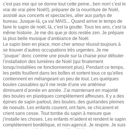
c'est pas moi qui se donne tout cette peine.. ben non! c'est le
vrai de vrai père Noël!), préparer de la nourriture de Noël,
assisté aux concerts et spectacles, aller aux partys de
bureau. Jusque-là, ça va! MAIS... Quand arrive le temps de
faire le sapin de noël, là, c'est la goutte. Tous les ans, c'est la
même histoire. Je me dis que je dois restée zen. Je prépare
la plus belle musique d'ambiance de Noël.
Le sapin bien en place, mon cher amour réussit toujours à
se trouver d'autres occupations très urgentes. Je me
''jouque'' donc comme une poule sur la chaise pour débuter
l'installation des lumières de Noël (qui finalement
lorsqu'installées ne fonctionneront plus). Pendant ce temps,
les petits fouillent dans les boîtes et sortent tous ce qu'elles
contiennent en mélangeant un peu de tout. Les quelques
boules cassables qu'il me reste d'une vie antérieur
diminuent d'année en année. J'ai maintenant en majorité
des boules en plastiques complètement affreuses. Il y a des
épines de sapin partout, des boules, des guirlandes pleines
de noeuds. Les enfants courent, ont faim, se chicanent et
crient sans cesse. Tout tombe du sapin à mesure que
j'installe les choses. Les enfants m'aident et rendent le sapin
complètement bordélique, et non-agencé. Je respire. Je suis