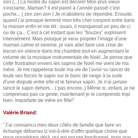
zen.(...) La moitié du sapin est décoré! Mon plus vieux
s'exclame. Maman? il est pareil à l'année passé! c'est
poche... ( zen zen zen ) Je m'abstiens de répondre. Ensuite,
quand j'ai presque terminé mon très cher conjoint entre dans
la maison enfin et me dit : ouais, il manquerait un peu de ci
ou de ça... C'est à cet instant que les ''fiouzes'' explosent
intensément. Mais puisque je veux projeter l'image d'une
maman calme et sereine, je vais aller faire une crise de
bacon en silence dans ma chambre tout en augmentant le
volume de la musique instrumentale de Noël. Je pense que
cette frustration envers les sapins de Noël me vient de ma
mère. Je me rappelerai toute ma vie de l'avoir vu lancer de
toute ses forces le sapin sur le banc de neige à la suite
d'une dispute entre elle et le fameux sapin. Je n'ai jamais
lancé le sapin dehors... ( pas encore..) Même si, enfant, je ne
comprenais pas ce geste, maintenant je le comprends trop
bien. Imparfaite de mère en fille!''
Valérie Briand:
''J'ai convaincu mes deux côtés de famille que faire un
échange débarras (c'est-à-dire d'offrir quelque chose que
nous possédons déjà, qui est encore fonctionnel, mais que