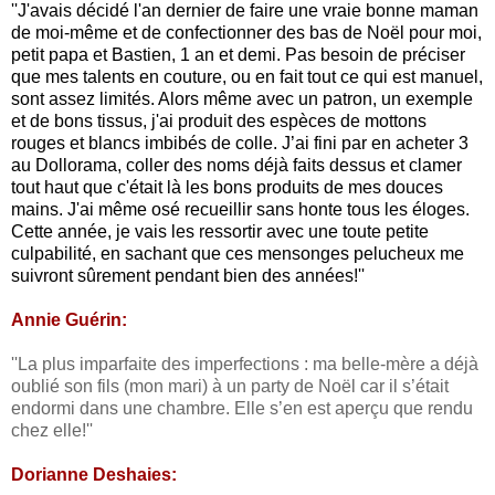
''J'avais décidé l'an dernier de faire une vraie bonne maman
de moi-même et de confectionner des bas de Noël pour moi,
petit papa et Bastien, 1 an et demi. Pas besoin de préciser
que mes talents en couture, ou en fait tout ce qui est manuel,
sont assez limités. Alors même avec un patron, un exemple
et de bons tissus, j'ai produit des espèces de mottons
rouges et blancs imbibés de colle. J’ai fini par en acheter 3
au Dollorama, coller des noms déjà faits dessus et clamer
tout haut que c'était là les bons produits de mes douces
mains. J'ai même osé recueillir sans honte tous les éloges.
Cette année, je vais les ressortir avec une toute petite
culpabilité, en sachant que ces mensonges pelucheux me
suivront sûrement pendant bien des années!''
Annie Guérin:
''La plus imparfaite des imperfections : ma belle-mère a déjà
oublié son fils (mon mari) à un party de Noël car il s’était
endormi dans une chambre. Elle s’en est aperçu que rendu
chez elle!''
Dorianne Deshaies: