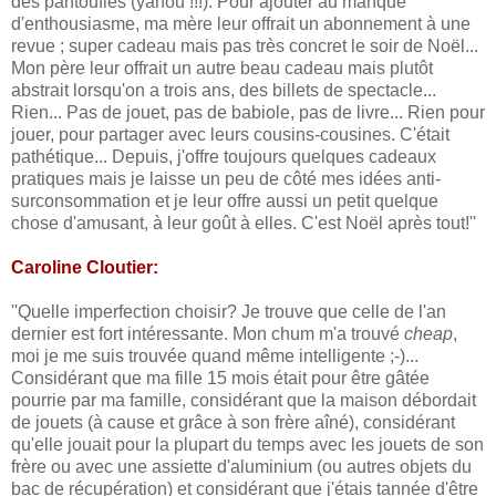
des pantoufles (yahou !!!). Pour ajouter au manque
d'enthousiasme, ma mère leur offrait un abonnement à une
revue ; super cadeau mais pas très concret le soir de Noël...
Mon père leur offrait un autre beau cadeau mais plutôt
abstrait lorsqu'on a trois ans, des billets de spectacle...
Rien... Pas de jouet, pas de babiole, pas de livre... Rien pour
jouer, pour partager avec leurs cousins-cousines. C'était
pathétique... Depuis, j'offre toujours quelques cadeaux
pratiques mais je laisse un peu de côté mes idées anti-
surconsommation et je leur offre aussi un petit quelque
chose d'amusant, à leur goût à elles. C'est Noël après tout!''
Caroline Cloutier:
''Quelle imperfection choisir? Je trouve que celle de l'an
dernier est fort intéressante. Mon chum m'a trouvé
cheap
,
moi je me suis trouvée quand même intelligente ;-)...
Considérant que ma fille 15 mois était pour être gâtée
pourrie par ma famille, considérant que la maison débordait
de jouets (à cause et grâce à son frère aîné), considérant
qu'elle jouait pour la plupart du temps avec les jouets de son
frère ou avec une assiette d'aluminium (ou autres objets du
bac de récupération) et considérant que j'étais tannée d'être