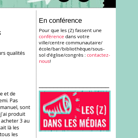
En conférence
Pour que les (Z) fassent une
s
conférence
dans votre
ville/centre communautaire/
école/bar/bibliothèque/sous-
urs qualités
sol d’église/congrès :
contactez-
nous
!
___________________
e et de
emi. Pas
t manuel, sont
j'ai produit
n acheter 3 au
it là les
tous les