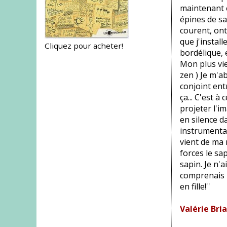
maintenant e
épines de sa
courent, ont
que j'instal
Cliquez pour acheter!
bordélique, e
Mon plus vie
zen ) Je m'a
conjoint ent
ça... C'est à
projeter l'i
en silence 
instrumental
vient de ma 
forces le sa
sapin. Je n'a
comprenais p
en fille!''
Valérie Bri