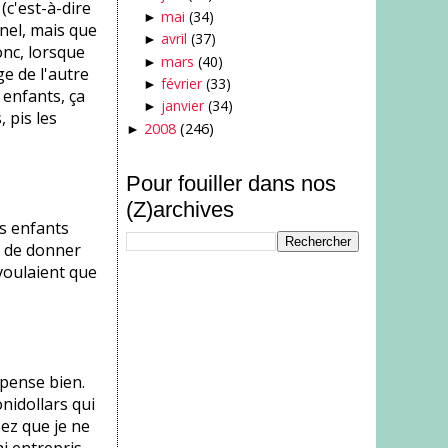
(c'est-à-dire
mai
(34)
►
nel, mais que
avril
(37)
►
onc, lorsque
mars
(40)
►
ge de l'autre
février
(33)
►
 enfants, ça
janvier
(34)
►
 pis les
2008
(246)
►
Pour fouiller dans nos
(Z)archives
es enfants
l de donner
 voulaient que
 pense bien.
nidollars qui
ez que je ne