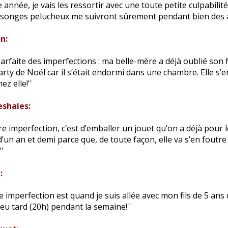
 année, je vais les ressortir avec une toute petite culpabilit
songes pelucheux me suivront sûrement pendant bien des a
n:
parfaite des imperfections : ma belle-mère a déjà oublié son 
arty de Noël car il s’était endormi dans une chambre. Elle s’
z elle!''
eshaies:
re imperfection, c’est d’emballer un jouet qu’on a déjà pour 
’un an et demi parce que, de toute façon, elle va s’en foutre
''
:
e imperfection est quand je suis allée avec mon fils de 5 ans
u tard (20h) pendant la semaine!''