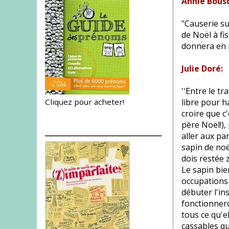
Annie Bous
"Causerie su
de Noël à fi
donnera en 
Julie Doré:
''Entre le tr
libre pour h
Cliquez pour acheter!
croire que c'
père Noël!),
___________________
aller aux par
sapin de noël
dois restée 
Le sapin bie
occupations 
débuter l'in
fonctionnero
tous ce qu'e
cassables qu