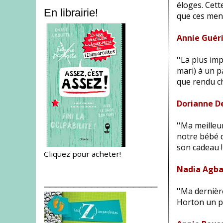
éloges. Cette
En librairie!
que ces men
Annie Guéri
''La plus im
mari) à un p
que rendu che
Dorianne D
''Ma meilleu
notre bébé d
son cadeau !
Cliquez pour acheter!
Nadia Agba
___________________
''Ma dernièr
Horton un pe