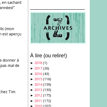
é, en sachant
___________________
nnées!''
fils (mon
en est aperçu
À lire (ou relire!)
le donner à
2018
(1)
►
 pas mal de
2017
(26)
►
2016
(43)
►
2015
(116)
►
2014
(159)
►
2013
(130)
►
 chez Tim
2012
(175)
►
2011
(172)
►
2010
(207)
►