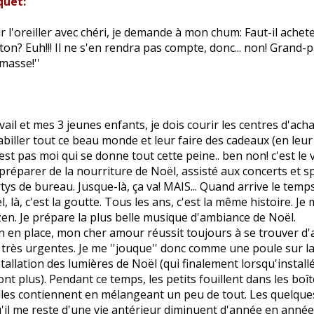
quet:
r l'oreiller avec chéri, je demande à mon chum: Faut-il ache
ston? Euh!!! Il ne s'en rendra pas compte, donc... non! Grand-
masse!''
avail et mes 3 jeunes enfants, je dois courir les centres d'ac
abiller tout ce beau monde et leur faire des cadeaux (en leur
est pas moi qui se donne tout cette peine.. ben non! c'est le v
 préparer de la nourriture de Noël, assisté aux concerts et sp
tys de bureau. Jusque-là, ça va! MAIS... Quand arrive le temps
, là, c'est la goutte. Tous les ans, c'est la même histoire. Je 
zen. Je prépare la plus belle musique d'ambiance de Noël.
n en place, mon cher amour réussit toujours à se trouver d'
très urgentes. Je me ''jouque'' donc comme une poule sur l
stallation des lumières de Noël (qui finalement lorsqu'install
nt plus). Pendant ce temps, les petits fouillent dans les boît
lles contiennent en mélangeant un peu de tout. Les quelque
'il me reste d'une vie antérieur diminuent d'année en année. 