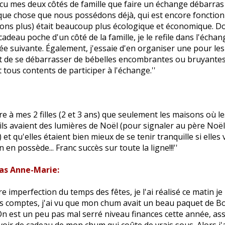
incu mes deux côtés de famille que faire un échange débarras 
lque chose que nous possédons déjà, qui est encore fonction
sons plus) était beaucoup plus écologique et économique. D
cadeau poche d'un côté de la famille, je le refile dans l'échan
née suivante. Également, j'essaie d'en organiser une pour les
 de se débarrasser de bébelles encombrantes ou bruyantes,
 tous contents de participer à l'échange.''
roire à mes 2 filles (2 et 3 ans) que seulement les maisons où l
ils avaient des lumières de Noël (pour signaler au père Noë
et qu'elles étaient bien mieux de se tenir tranquille si elles
en possède... Franc succès sur toute la ligne!!!''
as Anne-Marie:
re imperfection du temps des fêtes, je l'ai réalisé ce matin je
s comptes, j'ai vu que mon chum avait un beau paquet de Bo
n est un peu pas mal serré niveau finances cette année, ass