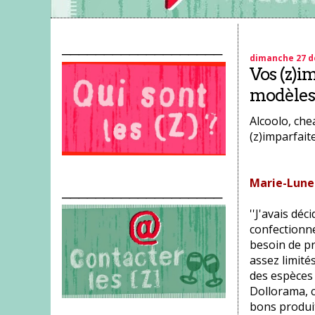
___________________
dimanche 27 d
Vos (z)im
modèles
Alcoolo, che
(z)imparfaite
Marie-Lune 
___________________
''J'avais dé
confectionne
besoin de pr
assez limité
des espèces 
Dollorama, c
bons produit