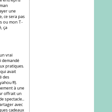
i entrepris
aman
payer une
e, ce sera pas
es ou mon T-
, ça
un vrai
ai demandé
aux pratiques.
qui avait
lé des
ahou !!!).
nement à une
r offrait un
e spectacle...
partager avec
elques cadeaux