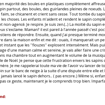
n majorité des boules en plastiques complètement affreuses.
pin partout, des boules, des guirlandes pleines de noeuds. 
 faim, se chicanent et crient sans cesse. Tout tombe du sap
le les choses. Les enfants m'aident et rendent le sapin comp
t non-agencé. Je respire. Je suis zen.(...) La moitié du sapin e
ux s'exclame. Maman? il est pareil à l'année passé! c'est poch
bstiens de répondre. Ensuite, quand j'ai presque terminé mo
re dans la maison enfin et me dit : ouais, il manquerait un pe
 cet instant que les ''fiouzes'' explosent intensément. Mais pu
mage d'une maman calme et sereine, je vais aller faire une cr
dans ma chambre tout en augmentant le volume de la musiq
e de Noël. Je pense que cette frustration envers les sapins
mère. Je me rappelerai toute ma vie de l'avoir vu lancer de t
pin sur le banc de neige à la suite d'une dispute entre elle et
i jamais lancé le sapin dehors... ( pas encore..) Même si, enfan
as ce geste, maintenant je le comprends trop bien. Imparf
and: