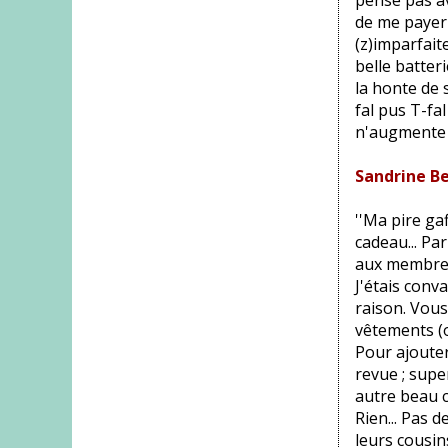
pense pas av
de me payer
(z)imparfait
belle batter
la honte de
fal pus T-fa
n'augmente p
Sandrine B
''Ma pire ga
cadeau... Pa
aux membres 
J'étais conv
raison. Vous 
vêtements (ou
Pour ajoute
revue ; supe
autre beau ca
Rien... Pas d
leurs cousin