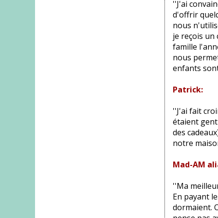
''J'ai conva
d'offrir que
nous n'utili
je reçois un 
famille l'an
nous permet
enfants sont
Patrick:
''J'ai fait c
étaient gent
des cadeaux) 
notre maison 
Mad-AM ali
''Ma meilleu
En payant le
dormaient. O