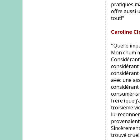
pratiques ma
offre aussi 
tout!''
Caroline Cl
''Quelle impe
Mon chum m
Considérant 
considérant 
considérant 
avec une ass
considérant 
consumérisme
frère (que j'
troisième vi
lui redonner 
provenaient 
Sincèrement,
trouvé crue