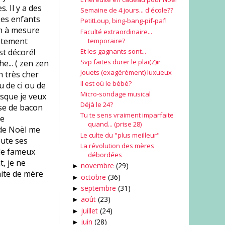
 Il y a des
Semaine de 4 jours... d'école??
Les enfants
PetitLoup, bing-bang-pif-paf!
in à mesure
Faculté extraordinaire...
lètement
temporaire?
Et les gagnants sont...
st décoré!
Svp faites durer le plai(Z)ir
e... ( zen zen
Jouets (exagérément) luxueux
n très cher
Il est où le bébé?
u de ci ou de
Micro-sondage musical
isque je veux
Déjà le 24?
ise de bacon
Tu te sens vraiment imparfaite
ue
quand... (prise 28)
 de Noël me
Le culte du "plus meilleur"
oute ses
La révolution des mères
 le fameux
débordées
t, je ne
novembre
(29)
►
aite de mère
octobre
(36)
►
septembre
(31)
►
août
(23)
►
juillet
(24)
►
juin
(28)
►