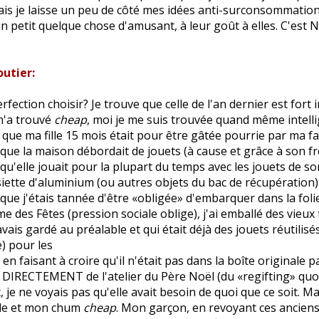
is je laisse un peu de côté mes idées anti-surconsommation 
un petit quelque chose d'amusant, à leur goût à elles. C'est 
outier:
rfection choisir? Je trouve que celle de l'an dernier est fort 
'a trouvé
cheap
, moi je me suis trouvée quand même intellige
que ma fille 15 mois était pour être gâtée pourrie par ma fa
que la maison débordait de jouets (à cause et grâce à son fr
qu'elle jouait pour la plupart du temps avec les jouets de so
iette d'aluminium (ou autres objets du bac de récupération)
que j'étais tannée d'être «obligée» d'embarquer dans la foli
 des Fêtes (pression sociale oblige), j'ai emballé des vieux
avais gardé au préalable et qui était déjà des jouets réutilisé
e) pour les
en faisant à croire qu'il n'était pas dans la boîte originale pa
DIRECTEMENT de l'atelier du Père Noël (du «regifting» quoi!
 je ne voyais pas qu'elle avait besoin de quoi que ce soit. 
lle et mon chum
cheap
. Mon garçon, en revoyant ces anciens