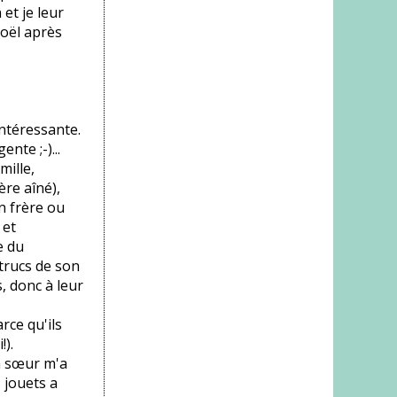
et je leur
Noël après
intéressante.
nte ;-)...
mille,
ère aîné),
n frère ou
 et
e du
 trucs de son
s, donc à leur
rce qu'ils
).
Ma sœur m'a
 jouets a