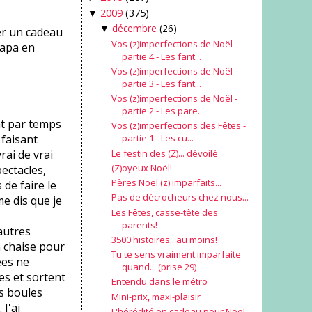
2009
(375)
▼
décembre
(26)
▼
ter un cadeau
Vos (z)imperfections de Noël -
papa en
partie 4 - Les fant...
Vos (z)imperfections de Noël -
partie 3 - Les fant...
Vos (z)imperfections de Noël -
partie 2 - Les pare...
hat par temps
Vos (z)imperfections des Fêtes -
 faisant
partie 1 - Les cu...
Le festin des (Z)... dévoilé
rai de vrai
(Z)oyeux Noël!
ectacles,
Pères Noël (z) imparfaits...
 de faire le
Pas de décrocheurs chez nous...
me dis que je
Les Fêtes, casse-tête des
parents!
autres
3500 histoires...au moins!
a chaise pour
Tu te sens vraiment imparfaite
ées ne
quand... (prise 29)
es et sortent
Entendu dans le métro
s boules
Mini-prix, maxi-plaisir
J'ai
L'hérédité en cadeau pour Noël