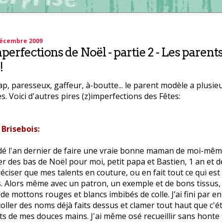
écembre 2009
perfections de Noël - partie 2 - Les parent
!
ap, paresseux, gaffeur, à-boutte... le parent modèle a plusie
s. Voici d'autres pires (z)imperfections des Fêtes:
Brisebois:
cidé l'an dernier de faire une vraie bonne maman de moi-mêm
r des bas de Noël pour moi, petit papa et Bastien, 1 an et d
éciser que mes talents en couture, ou en fait tout ce qui es
s. Alors même avec un patron, un exemple et de bons tissus, 
de mottons rouges et blancs imbibés de colle. J’ai fini par e
oller des noms déjà faits dessus et clamer tout haut que c'éta
s de mes douces mains. J'ai même osé recueillir sans honte 