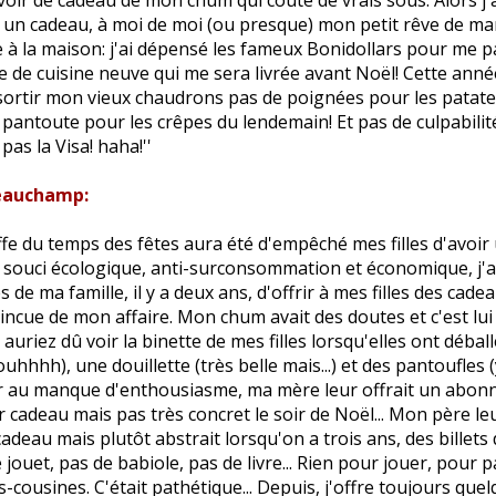
oir de cadeau de mon chum qui coûte de vrais sous. Alors j'a
 un cadeau, à moi de moi (ou presque) mon petit rêve de m
e à la maison: j'ai dépensé les fameux Bonidollars pour me 
ie de cuisine neuve qui me sera livrée avant Noël! Cette anné
 sortir mon vieux chaudrons pas de poignées pour les patat
l pantoute pour les crêpes du lendemain! Et pas de culpabilité
as la Visa! haha!''
eauchamp:
ffe du temps des fêtes aura été d'empêché mes filles d'avoir 
r souci écologique, anti-surconsommation et économique, j'
de ma famille, il y a deux ans, d'offrir à mes filles des cade
aincue de mon affaire. Mon chum avait des doutes et c'est lui 
auriez dû voir la binette de mes filles lorsqu'elles ont débal
hhhh), une douillette (très belle mais...) et des pantoufles (y
r au manque d'enthousiasme, ma mère leur offrait un abon
r cadeau mais pas très concret le soir de Noël... Mon père leu
deau mais plutôt abstrait lorsqu'on a trois ans, des billets d
e jouet, pas de babiole, pas de livre... Rien pour jouer, pour 
s-cousines. C'était pathétique... Depuis, j'offre toujours qu