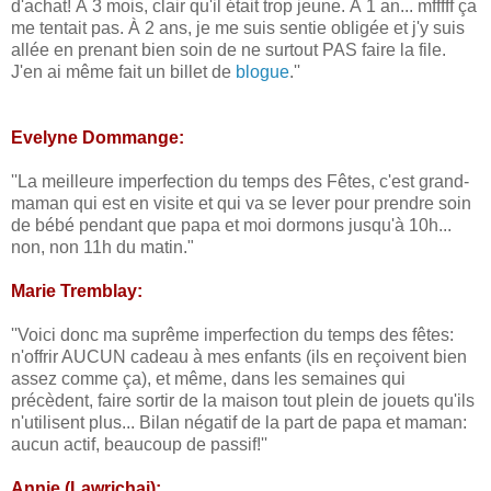
d'achat! À 3 mois, clair qu'il était trop jeune. À 1 an... mfffff ça
me tentait pas. À 2 ans, je me suis sentie obligée et j'y suis
allée en prenant bien soin de ne surtout PAS faire la file.
J'en ai même fait un billet de
blogue
.''
Evelyne Dommange:
''La meilleure imperfection du temps des Fêtes, c'est grand-
maman qui est en visite et qui va se lever pour prendre soin
de bébé pendant que papa et moi dormons jusqu'à 10h...
non, non 11h du matin."
Marie Tremblay:
''Voici donc ma suprême imperfection du temps des fêtes:
n'offrir AUCUN cadeau à mes enfants (ils en reçoivent bien
assez comme ça), et même, dans les semaines qui
précèdent, faire sortir de la maison tout plein de jouets qu'ils
n'utilisent plus... Bilan négatif de la part de papa et maman:
aucun actif, beaucoup de passif!''
Annie (Lawrichai):