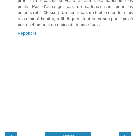
proof" et le repas est servi à une heure raisonnable pour les
petits. Pas d'échange, pas de cadeaux sauf pour les
enfants (et l'hôtesse!). Un bon repas où tout le monde à mis
à la main à la pâte, à 9h00 p.m., tout le monde part épuisé
par les 4 enfants de moins de 5 ans réunis...
Répondre
‹
›