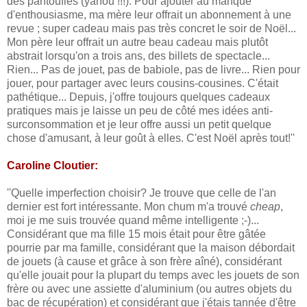
des pantoufles (yahou !!!). Pour ajouter au manque
d'enthousiasme, ma mère leur offrait un abonnement à une
revue ; super cadeau mais pas très concret le soir de Noël...
Mon père leur offrait un autre beau cadeau mais plutôt
abstrait lorsqu'on a trois ans, des billets de spectacle...
Rien... Pas de jouet, pas de babiole, pas de livre... Rien pour
jouer, pour partager avec leurs cousins-cousines. C'était
pathétique... Depuis, j'offre toujours quelques cadeaux
pratiques mais je laisse un peu de côté mes idées anti-
surconsommation et je leur offre aussi un petit quelque
chose d'amusant, à leur goût à elles. C'est Noël après tout!''
Caroline Cloutier:
''Quelle imperfection choisir? Je trouve que celle de l'an
dernier est fort intéressante. Mon chum m'a trouvé
cheap
,
moi je me suis trouvée quand même intelligente ;-)...
Considérant que ma fille 15 mois était pour être gâtée
pourrie par ma famille, considérant que la maison débordait
de jouets (à cause et grâce à son frère aîné), considérant
qu'elle jouait pour la plupart du temps avec les jouets de son
frère ou avec une assiette d'aluminium (ou autres objets du
bac de récupération) et considérant que j'étais tannée d'être