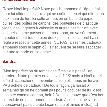
''Notre Noël imparfait? Notre petit bonhomme à l'âge idéal
pour lui offrir de ces trucs qui ne coûtent rien et qui offrent un
maximum de fun. Ici cette année, on emballe du papier-
bulles, des boîtes de cartons, des bouteilles de plastique
vides, des lingettes à vaisselle et autres petits trucs avec
lesquels il aime passer du temps... bon, on va sûrement
rajouter un p'tit toutou bien doux puisqu'il les adore! La seule
règle à respecter cette année: NE PAS laisser les cadeaux
emballés sous le sapin où ils risquent de se faire saccager
par une tornade en salopette.''
Sandra :
''Mon imperfection du temps des fêtes s'est passé l'an
dernier... Notre premier enfant avait 1 1/2 mois à Noël (quel
idée d'accoucher en novembre aussi) et... nous ne lui avons
PAS acheté de cadeau ! De toute façon, ça faisait 6
semaines qu'on ne dormait pas pour s'occuper de lui, c'est
pas pire comme cadeau, hein? Donc, je trouve que c'est ben
correct de ne pas donner de cadeau à ceux qui ne s'en
aperçoivent pas de toute façon (pitou et minou inclus). Et