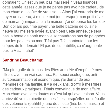
dormaient. On est un peu pas mal serré niveau finances
cette année, assez que je ne pense pas avoir de cadeau de
mon chum qui coûte de vrais sous. Alors j'ai entrepris de me
payer un cadeau, à moi de moi (ou presque) mon petit rêve
de maman (z)imparfaite à la maison: j'ai dépensé les fameux
Bonidollars pour me payer une belle batterie de cuisine
neuve qui me sera livrée avant Noël! Cette année, ce sera
pas la honte de sortir mon vieux chaudrons pas de poignées
pour les patates ou mon T-fal pus T-fal pantoute pour les
crêpes du lendemain! Et pas de culpabilité, ça n'augmente
pas la Visa! haha!''
Sandrine Beauchamp:
''Ma pire gaffe du temps des fêtes aura été d'empêché mes
filles d'avoir un vrai cadeau... Par souci écologique, anti-
surconsommation et économique, j'ai demandé aux
membres de ma famille, il y a deux ans, d'offrir à mes filles
des cadeaux pratiques. J'étais convaincue de mon affaire.
Mon chum avait des doutes et c'est lui qui avait raison. Vous
auriez dû voir la binette de mes filles lorsqu'elles ont déballé
des vêtements (ouhhhh), une douillette (très belle mais...) et