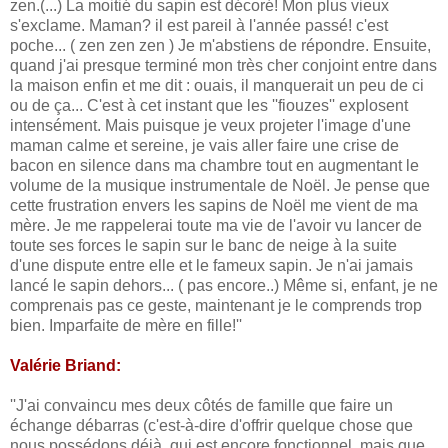
zen.(...) La moitié du sapin est décoré! Mon plus vieux
s'exclame. Maman? il est pareil à l'année passé! c'est
poche... ( zen zen zen ) Je m'abstiens de répondre. Ensuite,
quand j'ai presque terminé mon très cher conjoint entre dans
la maison enfin et me dit : ouais, il manquerait un peu de ci
ou de ça... C'est à cet instant que les ''fiouzes'' explosent
intensément. Mais puisque je veux projeter l'image d'une
maman calme et sereine, je vais aller faire une crise de
bacon en silence dans ma chambre tout en augmentant le
volume de la musique instrumentale de Noël. Je pense que
cette frustration envers les sapins de Noël me vient de ma
mère. Je me rappelerai toute ma vie de l'avoir vu lancer de
toute ses forces le sapin sur le banc de neige à la suite
d'une dispute entre elle et le fameux sapin. Je n'ai jamais
lancé le sapin dehors... ( pas encore..) Même si, enfant, je ne
comprenais pas ce geste, maintenant je le comprends trop
bien. Imparfaite de mère en fille!''
Valérie Briand:
''J'ai convaincu mes deux côtés de famille que faire un
échange débarras (c'est-à-dire d'offrir quelque chose que
nous possédons déjà, qui est encore fonctionnel, mais que