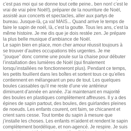
c'est pas moi qui se donne tout cette peine.. ben non! c'est le
vrai de vrai père Noël!), préparer de la nourriture de Noël,
assisté aux concerts et spectacles, aller aux partys de
bureau. Jusque-là, ça va! MAIS... Quand arrive le temps de
faire le sapin de noël, là, c'est la goutte. Tous les ans, c'est la
même histoire. Je me dis que je dois restée zen. Je prépare
la plus belle musique d'ambiance de Noël.
Le sapin bien en place, mon cher amour réussit toujours à
se trouver d'autres occupations très urgentes. Je me
''jouque'' donc comme une poule sur la chaise pour débuter
l'installation des lumières de Noël (qui finalement
lorsqu'installées ne fonctionneront plus). Pendant ce temps,
les petits fouillent dans les boîtes et sortent tous ce qu'elles
contiennent en mélangeant un peu de tout. Les quelques
boules cassables qu'il me reste d'une vie antérieur
diminuent d'année en année. J'ai maintenant en majorité
des boules en plastiques complètement affreuses. Il y a des
épines de sapin partout, des boules, des guirlandes pleines
de noeuds. Les enfants courent, ont faim, se chicanent et
crient sans cesse. Tout tombe du sapin à mesure que
j'installe les choses. Les enfants m'aident et rendent le sapin
complètement bordélique, et non-agencé. Je respire. Je suis