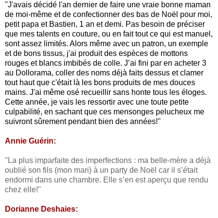
''J'avais décidé l'an dernier de faire une vraie bonne maman
de moi-même et de confectionner des bas de Noël pour moi,
petit papa et Bastien, 1 an et demi. Pas besoin de préciser
que mes talents en couture, ou en fait tout ce qui est manuel,
sont assez limités. Alors même avec un patron, un exemple
et de bons tissus, j'ai produit des espèces de mottons
rouges et blancs imbibés de colle. J’ai fini par en acheter 3
au Dollorama, coller des noms déjà faits dessus et clamer
tout haut que c'était là les bons produits de mes douces
mains. J'ai même osé recueillir sans honte tous les éloges.
Cette année, je vais les ressortir avec une toute petite
culpabilité, en sachant que ces mensonges pelucheux me
suivront sûrement pendant bien des années!''
Annie Guérin:
''La plus imparfaite des imperfections : ma belle-mère a déjà
oublié son fils (mon mari) à un party de Noël car il s’était
endormi dans une chambre. Elle s’en est aperçu que rendu
chez elle!''
Dorianne Deshaies: