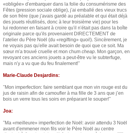
«obligée» d'embarquer dans la folie du consumérisme des
Fêtes (pression sociale oblige), j'ai emballé des vieux trucs
de son frère (que j'avais gardé au préalable et qui était déjà
des jouets réutilisés, donc à leur troisième vie) pour les
lui redonner en faisant à croire qu'il n'était pas dans la boîte
originale parce qu'ils provenaient DIRECTEMENT de
l'atelier du Père Noël (du «regifting» quoi!). Sincèrement, je
ne voyais pas qu'elle avait besoin de quoi que ce soit. Ma
sœur m'a trouvé cruelle et mon chum
cheap
. Mon garçon, en
revoyant ces anciens jouets a peut-être vu le subterfuge,
mais n'y a vu que du feu finalement!''
Marie-Claude Desjardins:
''Mon imperfection: faire semblant que mon vin rouge est du
jus de raisin afin de camoufler à ma fille de 3 ans que j’en
bois un verre tous les soirs en préparant le souper!''
Joa:
''Ma «meilleure» imperfection de Noël: avoir attendu 3 Noël
avant d'emmener mon fils voir le Père Noël au centre