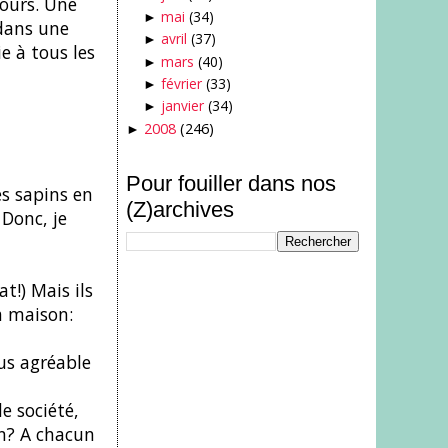
jours. Une
mai
(34)
►
 dans une
avril
(37)
►
e à tous les
mars
(40)
►
février
(33)
►
janvier
(34)
►
2008
(246)
►
Pour fouiller dans nos
es sapins en
(Z)archives
 Donc, je
at!) Mais ils
a maison:
us agréable
e société,
on? A chacun