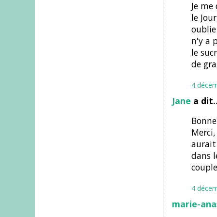
Je me 
le Jour
oublie
n'y a 
le suc
de gra
4 décem
Jane
a dit
Bonne 
Merci,
aurait
dans l
couple
4 décem
marie-ana