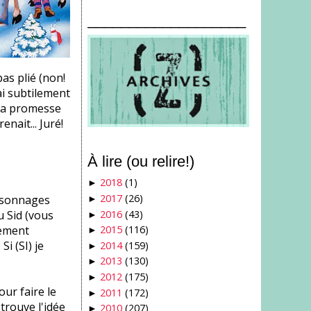
___________________
as plié (non!
ai subtilement
t la promesse
nait... Juré!
À lire (ou relire!)
2018
(1)
►
2017
(26)
ersonnages
►
2016
(43)
u Sid (vous
►
tement
2015
(116)
►
i (SI) je
2014
(159)
►
2013
(130)
►
2012
(175)
►
our faire le
2011
(172)
►
trouve l'idée
2010
(207)
►