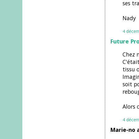
ses tr
Nady
4 décem
Future Pr
Chez n
C'était
tissu o
Imagin
soit p
rebouge
Alors 
4 décem
Marie-no 