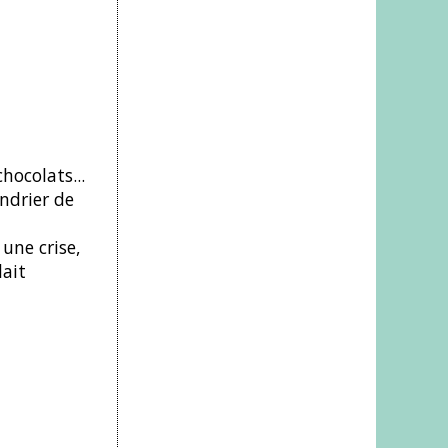
hocolats...
endrier de
une crise,
lait