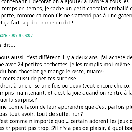
 contenant 1 décoration à ajouter à l'arbre à tous les 
e temps en temps, je cache un petit chocolat emballé
 porte, comme ca mon fils ne s'attend pas à une gateri
et ça fait la job comme on dit !
bre 2009 à 09:07
 dit…
ous aussi, c'est différent. Il y a deux ans, j'ai acheté d
ne avec 24 petites pochettes. Je les remplis moi-même.
 du bon chocolat (je mange le reste, miam!)
e mets aussi de petites surprise.
u droit à une crise une fois ou deux (veut encore cho.co.l
mpris maintenant, et c'est la joie quand on rentre à l
quoi la surprise?
une bonne facon de leur apprendre que c'est parfois pl
pas tout avoir, tout de suite, non?
'est comme n'importe quoi... certain adorent les jeux d
es trippent pas trop. S'il n'y a pas de plaisir, à quoi b