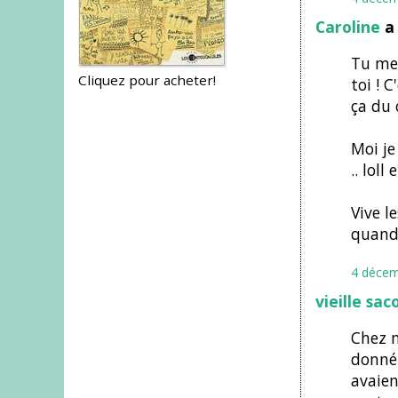
Caroline
a 
Tu me 
Cliquez pour acheter!
toi ! 
ça du 
Moi je
.. loll
Vive l
quand 
4 décem
vieille sac
Chez n
donné 
avaien