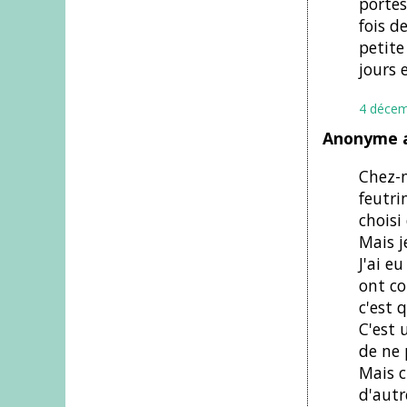
portes
fois d
petite
jours 
4 décem
Anonyme a
Chez-n
feutri
choisi
Mais j
J'ai e
ont co
c'est 
C'est 
de ne 
Mais c
d'autr