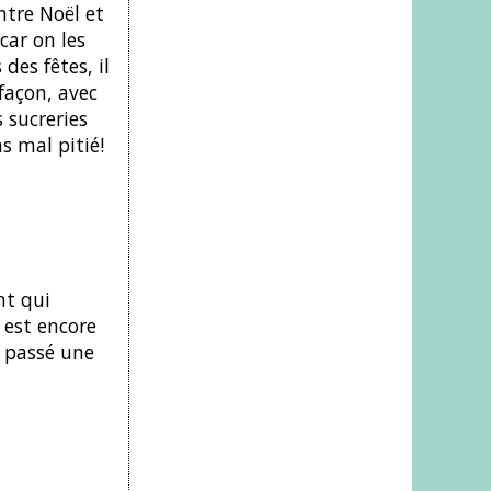
ntre Noël et
 car on les
des fêtes, il
façon, avec
s sucreries
s mal pitié!
nt qui
 est encore
 passé une