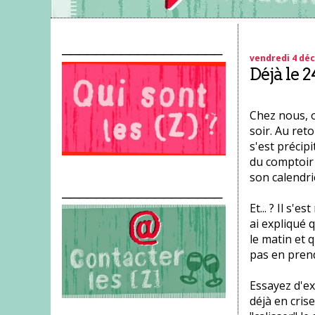
___________________
vendredi 4 dé
Déjà le 2
Chez nous, on
soir. Au ret
s'est précipi
du comptoir 
son calendri
___________________
Et... ? Il s'
ai expliqué 
le matin et q
pas en pren
Essayez d'ex
déjà en crise