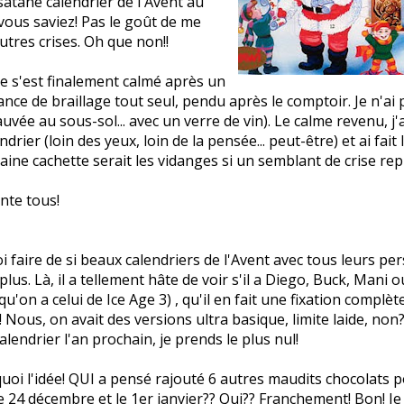
 satané calendrier de l'Avent au
 vous saviez! Pas le goût de me
utres crises. Oh que non!!
s'est finalement calmé après un
ance de braillage tout seul, pendu après le comptoir. Je n'ai p
auvée au sous-sol... avec un verre de vin). Le calme revenu, j'
ndrier (loin des yeux, loin de la pensée... peut-être) et ai fai
ine cachette serait les vidanges si un semblant de crise repre
nte tous!
 faire de si beaux calendriers de l'Avent avec tous leurs p
lus. Là, il a tellement hâte de voir s'il a Diego, Buck, Mani o
qu'on a celui de Ice Age 3) , qu'il en fait une fixation complè
 Nous, on avait des versions ultra basique, limite laide, non? S
alendrier l'an prochain, je prends le plus nul!
quoi l'idée! QUI a pensé rajouté 6 autres maudits chocolats p
e 24 décembre et le 1er janvier?? Qui?? Franchement! Bon! Je 