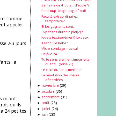
Semaine de 4 jours... d'école??
PetitLoup, bing-bang-pif-paf!
Faculté extraordinaire...
ment comme
temporaire?
eut appeler
Et les gagnants sont...
Svp faites durer le plai(Z)ir
Jouets (exagérément) luxueux
sse 2-3 jours
Il est où le bébé?
Micro-sondage musical
Déjà le 24?
Tu te sens vraiment imparfaite
ants.. a
quand... (prise 28)
Le culte du "plus meilleur"
La révolution des mères
débordées
novembre
(29)
►
octobre
(36)
►
septembre
(31)
►
ts m'ont
août
(23)
►
ois qu'ils
juillet
(24)
►
 a 24 petites
juin
(28)
►