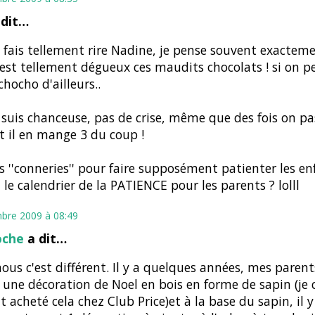
dit…
fais tellement rire Nadine, je pense souvent exacte
C'est tellement dégueux ces maudits chocolats ! si on p
chocho d'ailleurs..
 suis chanceuse, pas de crise, même que des fois on pa
 et il en mange 3 du coup !
es ''conneries'' pour faire supposément patienter les enf
le calendrier de la PATIENCE pour les parents ? lolll
bre 2009 à 08:49
oche
a dit…
ous c'est différent. Il y a quelques années, mes paren
une décoration de Noel en bois en forme de sapin (je cr
t acheté cela chez Club Price)et à la base du sapin, il y