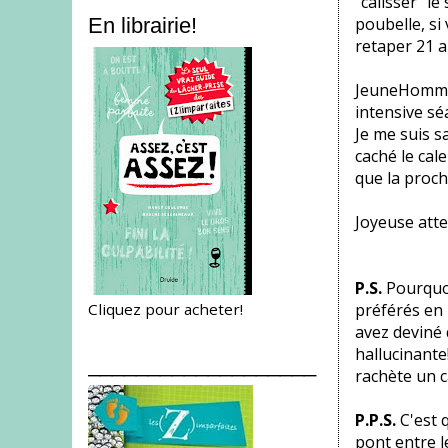
"calisser" le
poubelle, si
En librairie!
retaper 21 a
JeuneHomme 
intensive sé
Je me suis s
caché le cale
que la procha
Joyeuse atte
P.S.
Pourquoi
Cliquez pour acheter!
préférés en p
avez deviné 
hallucinante!
___________________
rachète un c
P.P.S.
C'est 
pont entre l