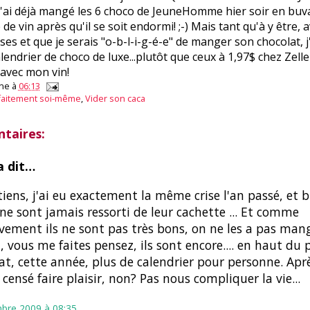
s j'ai déjà mangé les 6 choco de JeuneHomme hier soir en bu
de vin après qu'il se soit endormi! ;-) Mais tant qu'à y être, a
ises et que je serais "o-b-l-i-g-é-e" de manger son chocolat, j
endrier de choco de luxe...plutôt que ceux à 1,97$ chez Zellers
 avec mon vin!
ne
à
06:13
faitement soi-même
,
Vider son caca
taires:
 dit…
tiens, j'ai eu exactement la même crise l'an passé, et b
ne sont jamais ressorti de leur cachette ... Et comme
ivement ils ne sont pas très bons, on ne les a pas man
t, vous me faites pensez, ils sont encore.... en haut du p
at, cette année, plus de calendrier pour personne. Apr
t censé faire plaisir, non? Pas nous compliquer la vie...
bre 2009 à 08:35