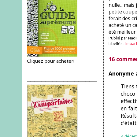
nulle... mai
petite coupe 
ferait des cr
acheté un cal
été meilleur
Publié par
Nadi
Libellés :
Impar
16 commen
Cliquez pour acheter!
Anonyme a
___________________
Tiens 
choco 
effect
en fai
Résult
c'étai
4 décem