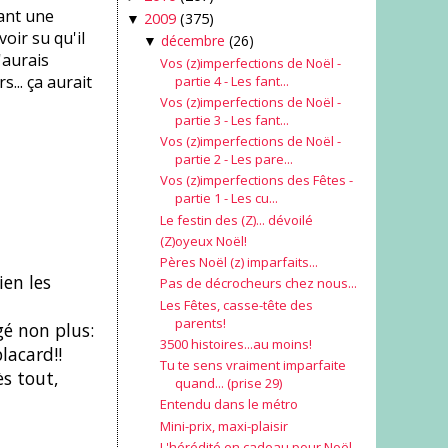
vant une
2009
(375)
▼
voir su qu'il
décembre
(26)
▼
'aurais
Vos (z)imperfections de Noël -
... ça aurait
partie 4 - Les fant...
Vos (z)imperfections de Noël -
partie 3 - Les fant...
Vos (z)imperfections de Noël -
partie 2 - Les pare...
Vos (z)imperfections des Fêtes -
partie 1 - Les cu...
Le festin des (Z)... dévoilé
(Z)oyeux Noël!
Pères Noël (z) imparfaits...
ien les
Pas de décrocheurs chez nous...
Les Fêtes, casse-tête des
parents!
gé non plus:
3500 histoires...au moins!
lacard!!
Tu te sens vraiment imparfaite
ès tout,
quand... (prise 29)
Entendu dans le métro
Mini-prix, maxi-plaisir
L'hérédité en cadeau pour Noël