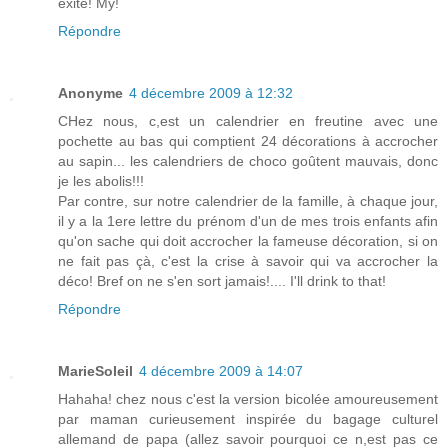
exité! My!
Répondre
Anonyme
4 décembre 2009 à 12:32
CHez nous, c,est un calendrier en freutine avec une
pochette au bas qui comptient 24 décorations à accrocher
au sapin... les calendriers de choco goûtent mauvais, donc
je les abolis!!!
Par contre, sur notre calendrier de la famille, à chaque jour,
il y a la 1ere lettre du prénom d'un de mes trois enfants afin
qu'on sache qui doit accrocher la fameuse décoration, si on
ne fait pas çà, c'est la crise à savoir qui va accrocher la
déco! Bref on ne s'en sort jamais!.... I'll drink to that!
Répondre
MarieSoleil
4 décembre 2009 à 14:07
Hahaha! chez nous c'est la version bicolée amoureusement
par maman curieusement inspirée du bagage culturel
allemand de papa (allez savoir pourquoi ce n,est pas ce