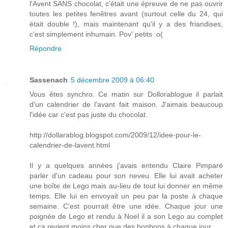
l'Avent SANS chocolat, c'était une épreuve de ne pas ouvrir
toutes les petites fenêtres avant (surtout celle du 24, qui
était double !), mais maintenant qu'il y a des friandises,
c'est simplement inhumain. Pov' petits :o(
Répondre
Sassenach
5 décembre 2009 à 06:40
Vous êtes synchro. Ce matin sur Dollorablogue il parlait
d'un calendrier de l'avant fait maison. J'aimais beaucoup
l'idée car c'est pas juste du chocolat.
http://dollarablog.blogspot.com/2009/12/idee-pour-le-
calendrier-de-lavent.html
Il y a quelques années j'avais entendu Claire Pimparé
parler d'un cadeau pour son neveu. Elle lui avait acheter
une boîte de Lego mais au-lieu de tout lui donner en même
temps. Elle lui en envoyait un peu par la poste à chaque
semaine. C'est pourrait être une idée. Chaque jour une
poignée de Lego et rendu à Noel il a son Lego au complet
et ça revient moins cher que des bonbons à chaque jour.