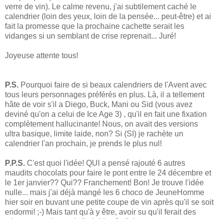
verre de vin). Le calme revenu, j'ai subtilement caché le
calendrier (loin des yeux, loin de la pensée... peut-être) et ai
fait la promesse que la prochaine cachette serait les
vidanges si un semblant de crise reprenait... Juré!
Joyeuse attente tous!
P.S.
Pourquoi faire de si beaux calendriers de l'Avent avec
tous leurs personnages préférés en plus. Là, il a tellement
hâte de voir s'il a Diego, Buck, Mani ou Sid (vous avez
deviné qu'on a celui de Ice Age 3) , qu'il en fait une fixation
complètement hallucinante! Nous, on avait des versions
ultra basique, limite laide, non? Si (SI) je rachète un
calendrier l'an prochain, je prends le plus nul!
P.P.S.
C'est quoi l'idée! QUI a pensé rajouté 6 autres
maudits chocolats pour faire le pont entre le 24 décembre et
le 1er janvier?? Qui?? Franchement! Bon! Je trouve l'idée
nulle... mais j'ai déjà mangé les 6 choco de JeuneHomme
hier soir en buvant une petite coupe de vin après qu'il se soit
endormi! ;-) Mais tant qu'à y être, avoir su qu'il ferait des