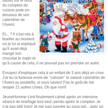
faible) sur le bord
du comptoir de
cuisine juste en-
dessous de son
calendrier de
l'Avent.
Et... ? Il s'est mis à
brailler au moment
où je lui ai expliqué
qu'il avait déjà
mangé son
chocolat le matin et
qu'à cause de cela, il ne pouvait pas en prendre un autre.
Essayez d'expliquer cela à un enfant de 3 ans déjà en crise.
J'ai eu la furieuse envie de "calisser" le satané calendrier de
l'Avent au poubelle, si vous saviez! Pas le goût de me
retaper 21 autres crises. Oh que non!!
JeuneHomme s'est finalement calmé après un intensive
séance de braillage tout seul, pendu après le comptoir. Je
n'ai pas plié (non! Je me suis sauvée au sous-sol... avec un