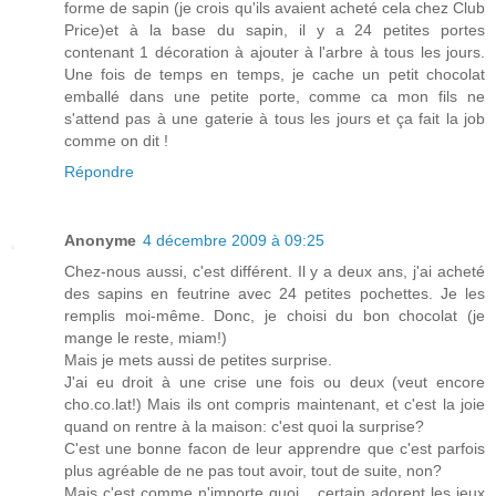
forme de sapin (je crois qu'ils avaient acheté cela chez Club
Price)et à la base du sapin, il y a 24 petites portes
contenant 1 décoration à ajouter à l'arbre à tous les jours.
Une fois de temps en temps, je cache un petit chocolat
emballé dans une petite porte, comme ca mon fils ne
s'attend pas à une gaterie à tous les jours et ça fait la job
comme on dit !
Répondre
Anonyme
4 décembre 2009 à 09:25
Chez-nous aussi, c'est différent. Il y a deux ans, j'ai acheté
des sapins en feutrine avec 24 petites pochettes. Je les
remplis moi-même. Donc, je choisi du bon chocolat (je
mange le reste, miam!)
Mais je mets aussi de petites surprise.
J'ai eu droit à une crise une fois ou deux (veut encore
cho.co.lat!) Mais ils ont compris maintenant, et c'est la joie
quand on rentre à la maison: c'est quoi la surprise?
C'est une bonne facon de leur apprendre que c'est parfois
plus agréable de ne pas tout avoir, tout de suite, non?
Mais c'est comme n'importe quoi... certain adorent les jeux