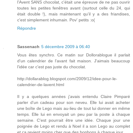
l'Avent SANS chocolat, c'était une épreuve de ne pas ouvrir
toutes les petites fenêtres avant (surtout celle du 24, qui
était double !), mais maintenant qu'il y a des friandises,
c'est simplement inhumain. Pov' petits :o(
Répondre
Sassenach
5 décembre 2009 à 06:40
Vous êtes synchro. Ce matin sur Dollorablogue il parlait
d'un calendrier de l'avant fait maison. J'aimais beaucoup
l'idée car c'est pas juste du chocolat.
http://dollarablog.blogspot.com/2009/12/idee-pour-le-
calendrier-de-lavent.html
Il y a quelques années j'avais entendu Claire Pimparé
parler d'un cadeau pour son neveu. Elle lui avait acheter
une boîte de Lego mais au-lieu de tout lui donner en même
temps. Elle lui en envoyait un peu par la poste à chaque
semaine. C'est pourrait être une idée. Chaque jour une
poignée de Lego et rendu à Noel il a son Lego au complet
et ça revient moins cher que des bonbons à chaque jour.