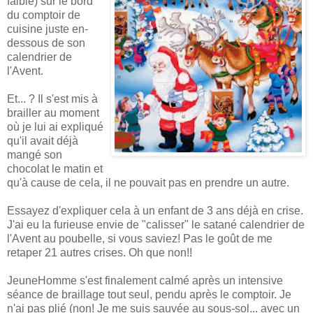
faible) sur le bord
du comptoir de
cuisine juste en-
dessous de son
calendrier de
l'Avent.
Et... ? Il s'est mis à
brailler au moment
où je lui ai expliqué
qu'il avait déjà
mangé son
chocolat le matin et
qu'à cause de cela, il ne pouvait pas en prendre un autre.
Essayez d'expliquer cela à un enfant de 3 ans déjà en crise.
J'ai eu la furieuse envie de "calisser" le satané calendrier de
l'Avent au poubelle, si vous saviez! Pas le goût de me
retaper 21 autres crises. Oh que non!!
JeuneHomme s'est finalement calmé après un intensive
séance de braillage tout seul, pendu après le comptoir. Je
n'ai pas plié (non! Je me suis sauvée au sous-sol... avec un