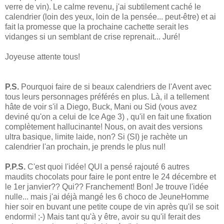
verre de vin). Le calme revenu, j'ai subtilement caché le
calendrier (loin des yeux, loin de la pensée... peut-être) et ai
fait la promesse que la prochaine cachette serait les
vidanges si un semblant de crise reprenait... Juré!
Joyeuse attente tous!
P.S.
Pourquoi faire de si beaux calendriers de l'Avent avec
tous leurs personnages préférés en plus. Là, il a tellement
hâte de voir s'il a Diego, Buck, Mani ou Sid (vous avez
deviné qu'on a celui de Ice Age 3) , qu'il en fait une fixation
complètement hallucinante! Nous, on avait des versions
ultra basique, limite laide, non? Si (SI) je rachète un
calendrier l'an prochain, je prends le plus nul!
P.P.S.
C'est quoi l'idée! QUI a pensé rajouté 6 autres
maudits chocolats pour faire le pont entre le 24 décembre et
le 1er janvier?? Qui?? Franchement! Bon! Je trouve l'idée
nulle... mais j'ai déjà mangé les 6 choco de JeuneHomme
hier soir en buvant une petite coupe de vin après qu'il se soit
endormi! ;-) Mais tant qu'à y être, avoir su qu'il ferait des