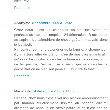
exité! My!
Répondre
Anonyme
4 décembre 2009 à 12:32
CHez nous, c,est un calendrier en freutine avec une
pochette au bas qui comptient 24 décorations à accrocher
au sapin... les calendriers de choco goûtent mauvais, donc
je les abolis!!!
Par contre, sur notre calendrier de la famille, à chaque jour,
il y a la 1ere lettre du prénom d'un de mes trois enfants afin
qu'on sache qui doit accrocher la fameuse décoration, si on
ne fait pas çà, c'est la crise à savoir qui va accrocher la
déco! Bref on ne s'en sort jamais!.... I'll drink to that!
Répondre
MarieSoleil
4 décembre 2009 à 14:07
Hahaha! chez nous c'est la version bicolée amoureusement
par maman curieusement inspirée du bagage culturel
allemand de papa (allez savoir pourquoi ce n,est pas ce