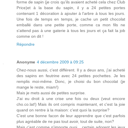
forme de sapin (je crois qu'ils avaient acheté cela chez Club
Price)et à la base du sapin, il y a 24 petites portes
contenant 1 décoration à ajouter à l'arbre à tous les jours.
Une fois de temps en temps, je cache un petit chocolat
emballé dans une petite porte, comme ca mon fils ne
s'attend pas à une gaterie à tous les jours et ça fait la job
comme on dit !
Répondre
Anonyme
4 décembre 2009 à 09:25
Chez-nous aussi, c'est différent. Il y a deux ans, j'ai acheté
des sapins en feutrine avec 24 petites pochettes. Je les
remplis moi-même. Donc, je choisi du bon chocolat (je
mange le reste, miam!)
Mais je mets aussi de petites surprise.
J'ai eu droit à une crise une fois ou deux (veut encore
cho.co.lat!) Mais ils ont compris maintenant, et c'est la joie
quand on rentre à la maison: c'est quoi la surprise?
C'est une bonne facon de leur apprendre que c'est parfois
plus agréable de ne pas tout avoir, tout de suite, non?
Mais c'est comme n'importe quoi... certain adorent les jeux