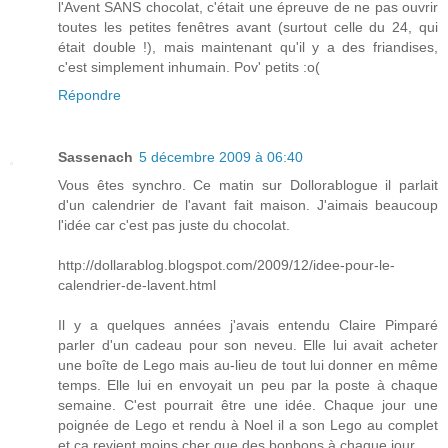
l'Avent SANS chocolat, c'était une épreuve de ne pas ouvrir
toutes les petites fenêtres avant (surtout celle du 24, qui
était double !), mais maintenant qu'il y a des friandises,
c'est simplement inhumain. Pov' petits :o(
Répondre
Sassenach
5 décembre 2009 à 06:40
Vous êtes synchro. Ce matin sur Dollorablogue il parlait
d'un calendrier de l'avant fait maison. J'aimais beaucoup
l'idée car c'est pas juste du chocolat.
http://dollarablog.blogspot.com/2009/12/idee-pour-le-
calendrier-de-lavent.html
Il y a quelques années j'avais entendu Claire Pimparé
parler d'un cadeau pour son neveu. Elle lui avait acheter
une boîte de Lego mais au-lieu de tout lui donner en même
temps. Elle lui en envoyait un peu par la poste à chaque
semaine. C'est pourrait être une idée. Chaque jour une
poignée de Lego et rendu à Noel il a son Lego au complet
et ça revient moins cher que des bonbons à chaque jour.