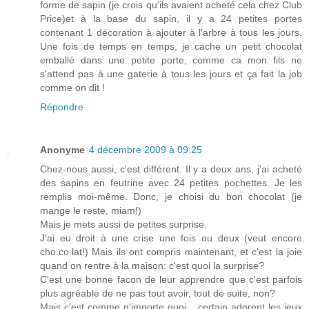
forme de sapin (je crois qu'ils avaient acheté cela chez Club
Price)et à la base du sapin, il y a 24 petites portes
contenant 1 décoration à ajouter à l'arbre à tous les jours.
Une fois de temps en temps, je cache un petit chocolat
emballé dans une petite porte, comme ca mon fils ne
s'attend pas à une gaterie à tous les jours et ça fait la job
comme on dit !
Répondre
Anonyme
4 décembre 2009 à 09:25
Chez-nous aussi, c'est différent. Il y a deux ans, j'ai acheté
des sapins en feutrine avec 24 petites pochettes. Je les
remplis moi-même. Donc, je choisi du bon chocolat (je
mange le reste, miam!)
Mais je mets aussi de petites surprise.
J'ai eu droit à une crise une fois ou deux (veut encore
cho.co.lat!) Mais ils ont compris maintenant, et c'est la joie
quand on rentre à la maison: c'est quoi la surprise?
C'est une bonne facon de leur apprendre que c'est parfois
plus agréable de ne pas tout avoir, tout de suite, non?
Mais c'est comme n'importe quoi... certain adorent les jeux