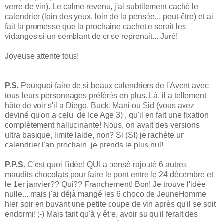
verre de vin). Le calme revenu, j'ai subtilement caché le
calendrier (loin des yeux, loin de la pensée... peut-être) et ai
fait la promesse que la prochaine cachette serait les
vidanges si un semblant de crise reprenait... Juré!
Joyeuse attente tous!
P.S.
Pourquoi faire de si beaux calendriers de l'Avent avec
tous leurs personnages préférés en plus. Là, il a tellement
hâte de voir s'il a Diego, Buck, Mani ou Sid (vous avez
deviné qu'on a celui de Ice Age 3) , qu'il en fait une fixation
complètement hallucinante! Nous, on avait des versions
ultra basique, limite laide, non? Si (SI) je rachète un
calendrier l'an prochain, je prends le plus nul!
P.P.S.
C'est quoi l'idée! QUI a pensé rajouté 6 autres
maudits chocolats pour faire le pont entre le 24 décembre et
le 1er janvier?? Qui?? Franchement! Bon! Je trouve l'idée
nulle... mais j'ai déjà mangé les 6 choco de JeuneHomme
hier soir en buvant une petite coupe de vin après qu'il se soit
endormi! ;-) Mais tant qu'à y être, avoir su qu'il ferait des