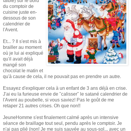
faible) sur le bord
du comptoir de
cuisine juste en-
dessous de son
calendrier de
l'Avent.
Et... ? Il s'est mis à
brailler au moment
où je lui ai expliqué
qu'il avait déjà
mangé son
chocolat le matin et
qu'à cause de cela, il ne pouvait pas en prendre un autre.
Essayez d'expliquer cela à un enfant de 3 ans déjà en crise.
J'ai eu la furieuse envie de "calisser" le satané calendrier de
l'Avent au poubelle, si vous saviez! Pas le goût de me
retaper 21 autres crises. Oh que non!!
JeuneHomme s'est finalement calmé après un intensive
séance de braillage tout seul, pendu après le comptoir. Je
n'ai pas plié (non! Je me suis sauvée au sous-sol... avec un