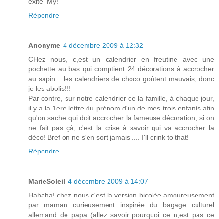
exité! My!
Répondre
Anonyme
4 décembre 2009 à 12:32
CHez nous, c,est un calendrier en freutine avec une
pochette au bas qui comptient 24 décorations à accrocher
au sapin... les calendriers de choco goûtent mauvais, donc
je les abolis!!!
Par contre, sur notre calendrier de la famille, à chaque jour,
il y a la 1ere lettre du prénom d'un de mes trois enfants afin
qu'on sache qui doit accrocher la fameuse décoration, si on
ne fait pas çà, c'est la crise à savoir qui va accrocher la
déco! Bref on ne s'en sort jamais!.... I'll drink to that!
Répondre
MarieSoleil
4 décembre 2009 à 14:07
Hahaha! chez nous c'est la version bicolée amoureusement
par maman curieusement inspirée du bagage culturel
allemand de papa (allez savoir pourquoi ce n,est pas ce