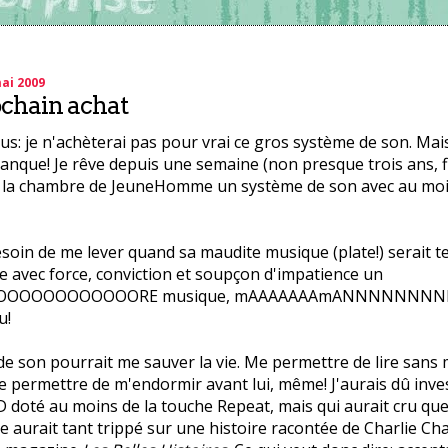
ai 2009
chain achat
s: je n'achèterai pas pour vrai ce gros système de son. Mais
manque! Je rêve depuis une semaine (non presque trois ans, f
s la chambre de JeuneHomme un système de son avec au mo
esoin de me lever quand sa maudite musique (plate!) serait t
ce avec force, conviction et soupçon d'impatience un
OOOOOOOOOOORE musique, mAAAAAAAmANNNNNNNNN».
u!
e son pourrait me sauver la vie. Me permettre de lire sans 
 Me permettre de m'endormir avant lui, même! J'aurais dû inve
D doté au moins de la touche Repeat, mais qui aurait cru qu
urait tant trippé sur une histoire racontée de Charlie Cha