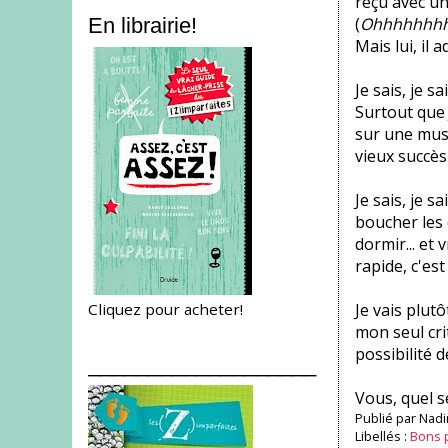
reçu avec u
(
Ohhhhhhhh 
En librairie!
Mais lui, il 
Je sais, je s
Surtout que 
sur une musi
vieux succès
Je sais, je s
boucher les o
dormir... et
rapide, c'est
Cliquez pour acheter!
Je vais plut
mon seul crit
possibilité 
___________________
Vous, quel s
Publié par
Nadi
Libellés :
Bons 