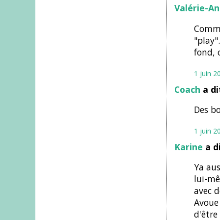
Valérie-A
Comme 
"play"
fond, 
1 juin 2
Coach
a d
Des bo
1 juin 2
Karine
a d
Ya aus
lui-mê
avec d
Avoue 
d'être