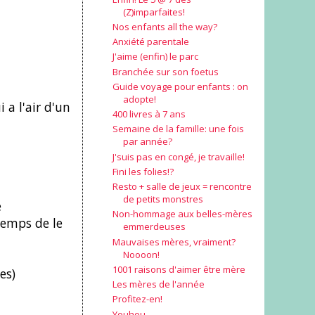
(Z)imparfaites!
Nos enfants all the way?
Anxiété parentale
J'aime (enfin) le parc
Branchée sur son foetus
Guide voyage pour enfants : on
adopte!
 a l'air d'un
400 livres à 7 ans
Semaine de la famille: une fois
par année?
J'suis pas en congé, je travaille!
Fini les folies!?
Resto + salle de jeux = rencontre
de petits monstres
é
Non-hommage aux belles-mères
 temps de le
emmerdeuses
Mauvaises mères, vraiment?
Noooon!
1001 raisons d'aimer être mère
es)
Les mères de l'année
Profitez-en!
Youhou.