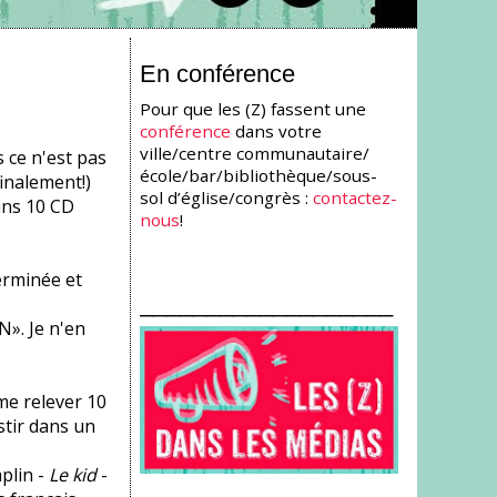
En conférence
Pour que les (Z) fassent une
conférence
dans votre
ville/centre communautaire/
 ce n'est pas
école/bar/bibliothèque/sous-
inalement!)
sol d’église/congrès :
contactez-
ins 10 CD
nous
!
erminée et
___________________
 Je n'en
me relever 10
stir dans un
e
plin -
Le kid
-