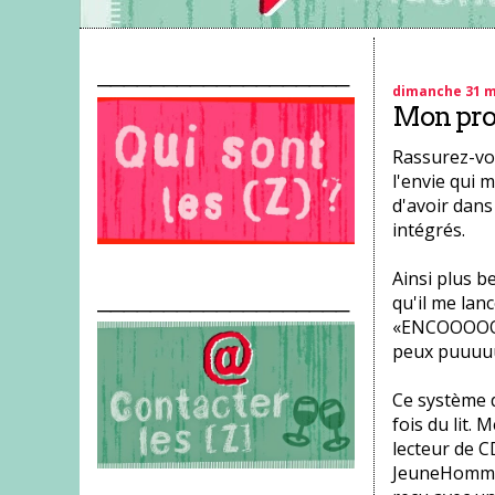
___________________
dimanche 31 m
Mon pro
Rassurez-vou
l'envie qui 
d'avoir dan
intégrés.
Ainsi plus b
___________________
qu'il me lan
«ENCOOOOO
peux puuuu
Ce système d
fois du lit.
lecteur de C
JeuneHomme a