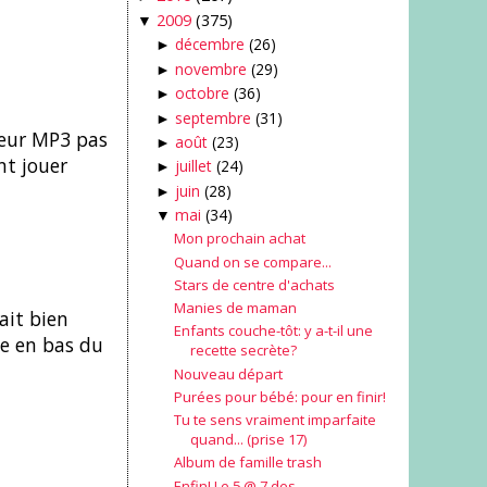
2009
(375)
▼
décembre
(26)
►
novembre
(29)
►
octobre
(36)
►
septembre
(31)
►
teur MP3 pas
août
(23)
►
nt jouer
juillet
(24)
►
juin
(28)
►
mai
(34)
▼
Mon prochain achat
Quand on se compare...
Stars de centre d'achats
Manies de maman
ait bien
Enfants couche-tôt: y a-t-il une
ce en bas du
recette secrète?
Nouveau départ
Purées pour bébé: pour en finir!
Tu te sens vraiment imparfaite
quand... (prise 17)
Album de famille trash
Enfin! Le 5 @ 7 des