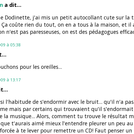
nn
a dit…
Dodinette, j'ai mis un petit autocollant cute sur la 
. Ça coûte rien du tout, on en a tous à la maison, et il
on n'est pas paresseuses, on est des pédagogues efficac
009 à 05:38
it…
uchons pour les oreilles...
009 à 13:17
it…
si l'habitude de s'endormir avec le bruit... qu'il n'a pa
me mais par certains qui trouvaient qu'il s'endormait 
e la musique... Alors, comment tu trouve le résultat 
que t'aurais aimé mieux l'entendre pleurer un peu a
 forcée à te lever pour remettre un CD! Faut penser un