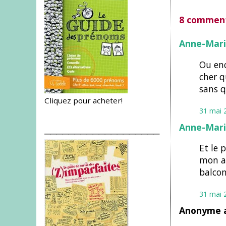
8 comment
Anne-Mari
Ou enc
cher q
sans q
Cliquez pour acheter!
31 mai 
Anne-Mari
___________________
Et le 
mon af
balcon
31 mai 
Anonyme a