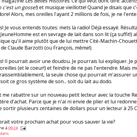
n magazine
Les Belles Histoires
. Ce qui veut donc dire: accent
c'est un gosse!
) et musique vieillotte! Quand je disais que c'
adore! Alors, mes oreilles l'ayant 2 millions de fois, je ne l'ent
ais! Je vous entends toutes: mets la radio! Déjà essayé. Résul
JeuneHomme est en sevrage de lait dans son lit (ça suffit!) a
que qu'il aime plutôt que de lui mettre Cité-Machin-Chouett
 de Claude Barzotti (ou François, même!).
ais! Il pourrait avoir une doudou. Je pourrais lui expliquer. Je
reilles (et le coeur!) et feindre de ne pas l'entendre. Mais mo
 vraissemblablement, la seule chose qui pourrait m'assurer 
 soit ce gros système de son... soit du lait au dodo.
ôt me rabattre sur un nouveau petit lecteur avec la touche R
ère d'achat. Parce que je n'ai ni envie de plier et lui redonner
de sortir plusieurs centaines de dollars pour un lecteur à 25 
erait votre prochain achat pour vous sauver la vie?
ne
à
09:24
plans