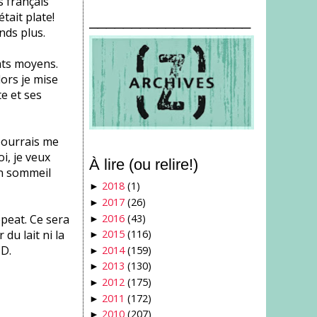
s français
était plate!
___________________
ends plus.
tats moyens.
lors je mise
e et ses
 pourrais me
i, je veux
À lire (ou relire!)
un sommeil
2018
(1)
►
2017
(26)
►
2016
(43)
epeat. Ce sera
►
 du lait ni la
2015
(116)
►
CD.
2014
(159)
►
2013
(130)
►
2012
(175)
►
2011
(172)
►
2010
(207)
►