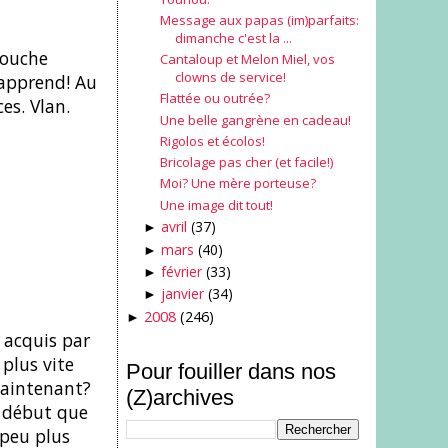
Message aux papas (im)parfaits:
dimanche c'est la ...
touche
Cantaloup et Melon Miel, vos
clowns de service!
 apprend! Au
Flattée ou outrée?
es. Vlan.
Une belle gangrène en cadeau!
Rigolos et écolos!
Bricolage pas cher (et facile!)
Moi? Une mère porteuse?
Une image dit tout!
avril
(37)
►
mars
(40)
►
février
(33)
►
janvier
(34)
►
2008
(246)
►
s acquis par
plus vite
Pour fouiller dans nos
maintenant?
(Z)archives
u début que
 peu plus