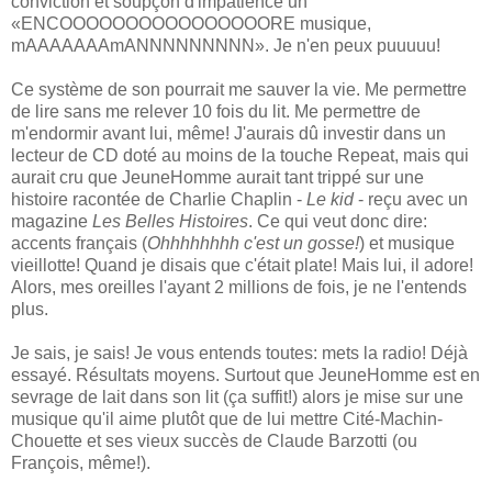
conviction et soupçon d'impatience un
«ENCOOOOOOOOOOOOOOOORE musique,
mAAAAAAAmANNNNNNNNN». Je n'en peux puuuuu!
Ce système de son pourrait me sauver la vie. Me permettre
de lire sans me relever 10 fois du lit. Me permettre de
m'endormir avant lui, même! J'aurais dû investir dans un
lecteur de CD doté au moins de la touche Repeat, mais qui
aurait cru que JeuneHomme aurait tant trippé sur une
histoire racontée de Charlie Chaplin -
Le kid
- reçu avec un
magazine
Les Belles Histoires
. Ce qui veut donc dire:
accents français (
Ohhhhhhhh c'est un gosse!
) et musique
vieillotte! Quand je disais que c'était plate! Mais lui, il adore!
Alors, mes oreilles l'ayant 2 millions de fois, je ne l'entends
plus.
Je sais, je sais! Je vous entends toutes: mets la radio! Déjà
essayé. Résultats moyens. Surtout que JeuneHomme est en
sevrage de lait dans son lit (ça suffit!) alors je mise sur une
musique qu'il aime plutôt que de lui mettre Cité-Machin-
Chouette et ses vieux succès de Claude Barzotti (ou
François, même!).