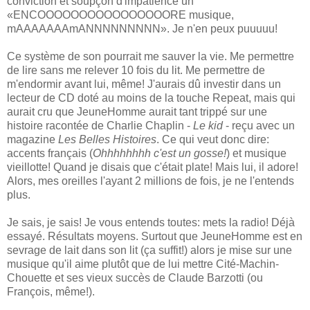
conviction et soupçon d'impatience un
«ENCOOOOOOOOOOOOOOOORE musique,
mAAAAAAAmANNNNNNNNN». Je n'en peux puuuuu!
Ce système de son pourrait me sauver la vie. Me permettre
de lire sans me relever 10 fois du lit. Me permettre de
m'endormir avant lui, même! J'aurais dû investir dans un
lecteur de CD doté au moins de la touche Repeat, mais qui
aurait cru que JeuneHomme aurait tant trippé sur une
histoire racontée de Charlie Chaplin -
Le kid
- reçu avec un
magazine
Les Belles Histoires
. Ce qui veut donc dire:
accents français (
Ohhhhhhhh c'est un gosse!
) et musique
vieillotte! Quand je disais que c'était plate! Mais lui, il adore!
Alors, mes oreilles l'ayant 2 millions de fois, je ne l'entends
plus.
Je sais, je sais! Je vous entends toutes: mets la radio! Déjà
essayé. Résultats moyens. Surtout que JeuneHomme est en
sevrage de lait dans son lit (ça suffit!) alors je mise sur une
musique qu'il aime plutôt que de lui mettre Cité-Machin-
Chouette et ses vieux succès de Claude Barzotti (ou
François, même!).