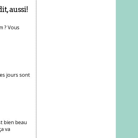
it, aussi!
om ? Vous
les jours sont
st bien beau
ça va