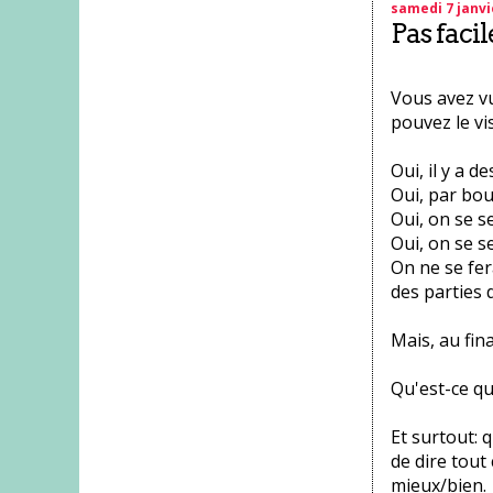
samedi 7 janvi
Pas facil
Vous avez vu
pouvez le vi
Oui, il y a d
Oui, par bou
Oui, on se se
Oui, on se s
On ne se fera
des parties 
Mais, au fina
Qu'est-ce qu
Et surtout: 
de dire tout 
mieux/bien.