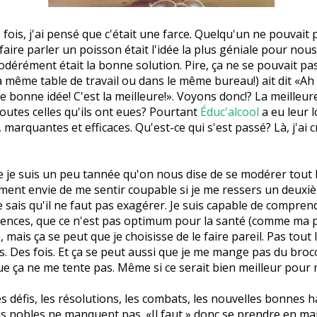
fois, j'ai pensé que c'était une farce. Quelqu'un ne pouvait
faire parler un poisson était l'idée la plus géniale pour nou
dérément était la bonne solution. Pire, ça ne se pouvait pa
a même table de travail ou dans le même bureau!) ait dit «Ah
 bonne idée! C'est la meilleure!». Voyons donc!? La meilleur
toutes celles qu'ils ont eues? Pourtant
Éduc'alcool
a eu leur 
 marquantes et efficaces. Qu'est-ce qui s'est passé? Là, j'ai c
e je suis un peu tannée qu'on nous dise de se modérer tout l
iment envie de me sentir coupable si je me ressers un deuxi
e sais qu'il ne faut pas exagérer. Je suis capable de comprend
ences, que ce n'est pas optimum pour la santé (comme ma 
), mais ça se peut que je choisisse de le faire pareil. Pas tout
rs. Des fois. Et ça se peut aussi que je me mange pas du broc
ue ça ne me tente pas. Même si ce serait bien meilleur pour 
les défis, les résolutions, les combats, les nouvelles bonnes 
ns nobles ne manquent pas. «Il faut » donc se prendre en main