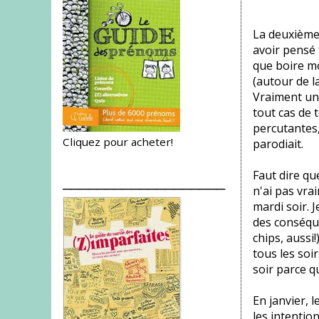
La deuxième 
avoir pensé 
que boire mo
(autour de l
Vraiment une
tout cas de 
percutantes,
Cliquez pour acheter!
parodiait.
Faut dire qu
___________________
n'ai pas vra
mardi soir. J
des conséqu
chips, aussi!
tous les soi
soir parce q
En janvier, 
les intentio