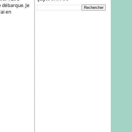
e débarque. Je
rai en