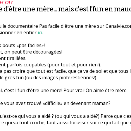
er 2017
e d'être une mère... mais c'est l'fun en maud
 le documentaire Pas facile d'être une mère sur Canalvie.c
sionner en entier
ici
.
es bouts «pas faciles»!
t, on peut être découragées!
nt tiraillées.
ent parfois coupables (pour tout et pour rien!).
 pas croire que tout est facile, que ça va de soi et que tous 
de gros fun (ou des images pinterestiennes!).
l, c'est l'fun d'être une mère! Pour vrai! On aime être mère.
e vous avez trouvé «difficile» en devenant maman?
qu'est-ce qui vous a aidé ? (ou qui vous a aidé?) Parce que c'e
ce qui va tout croche, faut aussi focusser sur ce qui fait que 