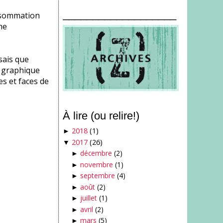
___________________
onsommation
ne
sais que
s graphique
s et faces de
À lire (ou relire!)
2018
(1)
►
2017
(26)
▼
décembre
(2)
►
novembre
(1)
►
septembre
(4)
►
août
(2)
►
juillet
(1)
►
avril
(2)
►
mars
(5)
►