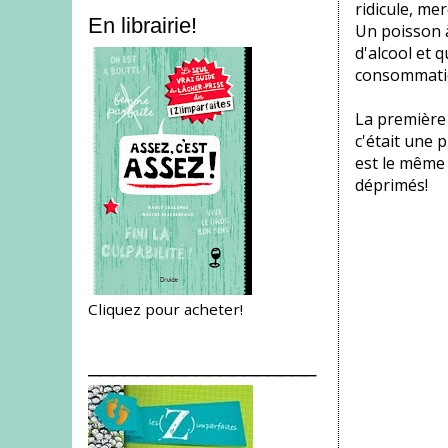
ridicule, merc
En librairie!
Un poisson 
d'alcool et q
consommati
La première 
c'était une 
est le même
déprimés!
Cliquez pour acheter!
___________________