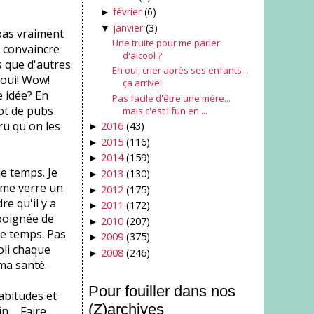
février
(6)
►
janvier
(3)
▼
 pas vraiment
Une truite pour me parler
s convaincre
d'alcool ?
s que d'autres
Eh oui, crier après ses enfants...
 oui! Wow!
ça arrive!
e idée? En
Pas facile d'être une mère...
lot de pubs
mais c'est l'fun en ...
ru qu'on les
2016
(43)
►
2015
(116)
►
2014
(159)
►
e temps. Je
2013
(130)
►
ème verre un
2012
(175)
►
re qu'il y a
2011
(172)
►
poignée de
2010
(207)
►
 le temps. Pas
2009
(375)
►
oli chaque
2008
(246)
►
ma santé.
Pour fouiller dans nos
habitudes et
(Z)archives
... Faire