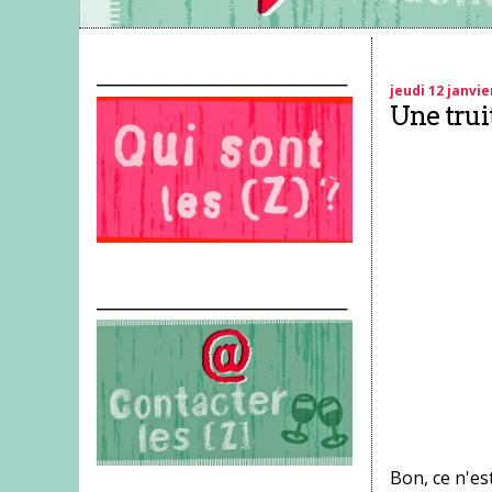
___________________
jeudi 12 janvie
Une trui
___________________
Bon, ce n'es