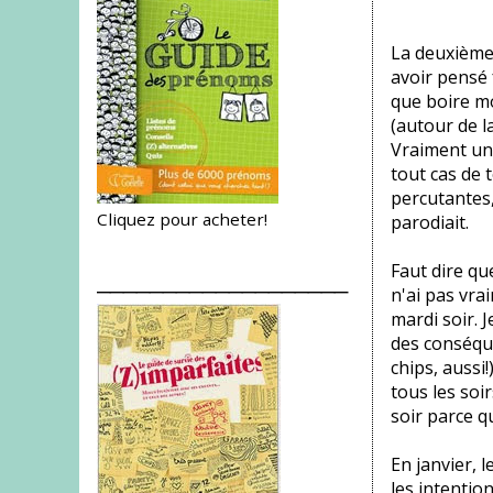
La deuxième 
avoir pensé 
que boire mo
(autour de l
Vraiment une
tout cas de 
percutantes,
Cliquez pour acheter!
parodiait.
Faut dire qu
___________________
n'ai pas vra
mardi soir. J
des conséqu
chips, aussi!
tous les soi
soir parce q
En janvier, 
les intentio