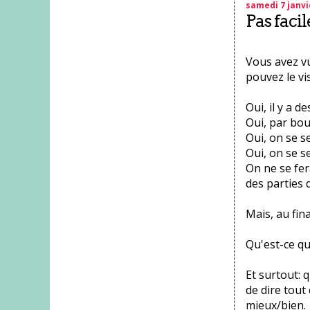
samedi 7 janvi
Pas facil
Vous avez vu
pouvez le vi
Oui, il y a d
Oui, par bou
Oui, on se se
Oui, on se s
On ne se fera
des parties 
Mais, au fina
Qu'est-ce qu
Et surtout: 
de dire tout 
mieux/bien.