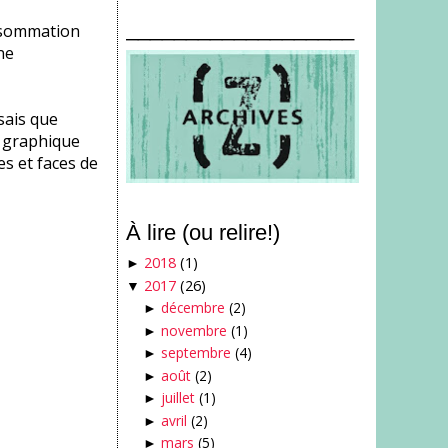
___________________
onsommation
ne
sais que
s graphique
s et faces de
À lire (ou relire!)
2018
(1)
►
2017
(26)
▼
décembre
(2)
►
novembre
(1)
►
septembre
(4)
►
août
(2)
►
juillet
(1)
►
avril
(2)
►
mars
(5)
►