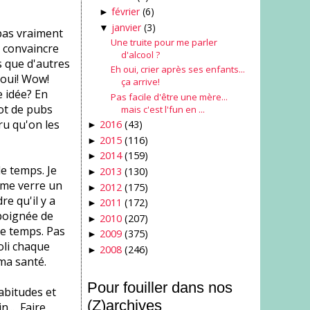
février
(6)
►
janvier
(3)
▼
 pas vraiment
Une truite pour me parler
s convaincre
d'alcool ?
s que d'autres
Eh oui, crier après ses enfants...
 oui! Wow!
ça arrive!
e idée? En
Pas facile d'être une mère...
lot de pubs
mais c'est l'fun en ...
ru qu'on les
2016
(43)
►
2015
(116)
►
2014
(159)
►
e temps. Je
2013
(130)
►
ème verre un
2012
(175)
►
re qu'il y a
2011
(172)
►
poignée de
2010
(207)
►
 le temps. Pas
2009
(375)
►
oli chaque
2008
(246)
►
ma santé.
Pour fouiller dans nos
habitudes et
(Z)archives
... Faire