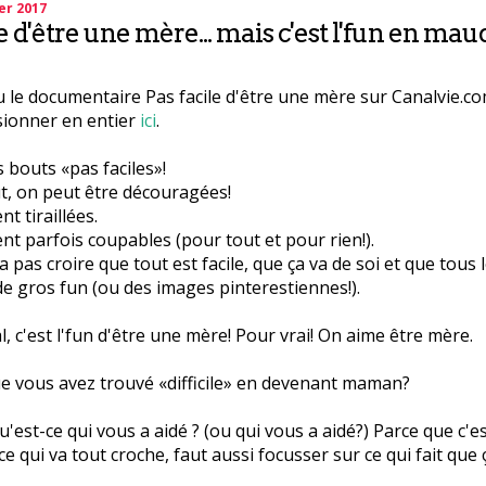
er 2017
e d'être une mère... mais c'est l'fun en maud
 le documentaire Pas facile d'être une mère sur Canalvie.c
sionner en entier
ici
.
es bouts «pas faciles»!
t, on peut être découragées!
nt tiraillées.
ent parfois coupables (pour tout et pour rien!).
 pas croire que tout est facile, que ça va de soi et que tous 
de gros fun (ou des images pinterestiennes!).
l, c'est l'fun d'être une mère! Pour vrai! On aime être mère.
e vous avez trouvé «difficile» en devenant maman?
qu'est-ce qui vous a aidé ? (ou qui vous a aidé?) Parce que c'e
ce qui va tout croche, faut aussi focusser sur ce qui fait que 