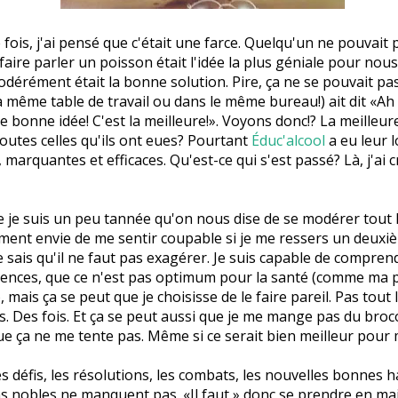
fois, j'ai pensé que c'était une farce. Quelqu'un ne pouvait
faire parler un poisson était l'idée la plus géniale pour nou
dérément était la bonne solution. Pire, ça ne se pouvait pa
a même table de travail ou dans le même bureau!) ait dit «Ah
 bonne idée! C'est la meilleure!». Voyons donc!? La meilleur
toutes celles qu'ils ont eues? Pourtant
Éduc'alcool
a eu leur 
 marquantes et efficaces. Qu'est-ce qui s'est passé? Là, j'ai c
e je suis un peu tannée qu'on nous dise de se modérer tout l
iment envie de me sentir coupable si je me ressers un deuxi
e sais qu'il ne faut pas exagérer. Je suis capable de comprend
ences, que ce n'est pas optimum pour la santé (comme ma 
), mais ça se peut que je choisisse de le faire pareil. Pas tout
rs. Des fois. Et ça se peut aussi que je me mange pas du broc
ue ça ne me tente pas. Même si ce serait bien meilleur pour 
les défis, les résolutions, les combats, les nouvelles bonnes 
ns nobles ne manquent pas. «Il faut » donc se prendre en main