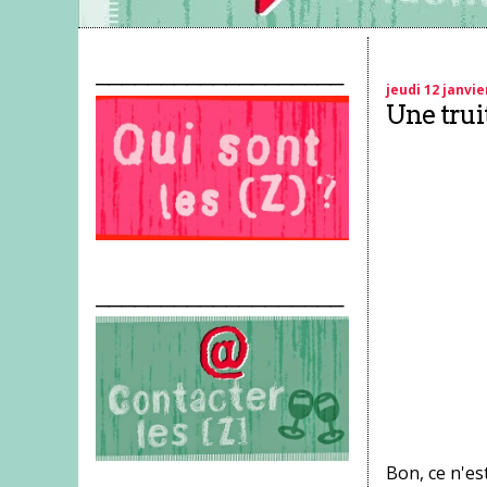
___________________
jeudi 12 janvie
Une trui
___________________
Bon, ce n'es