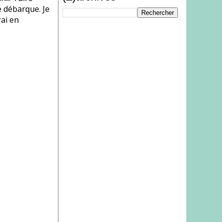
e débarque. Je
rai en