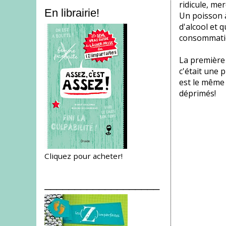
ridicule, merc
En librairie!
Un poisson 
d'alcool et q
consommati
La première 
c'était une 
est le même
déprimés!
Cliquez pour acheter!
___________________