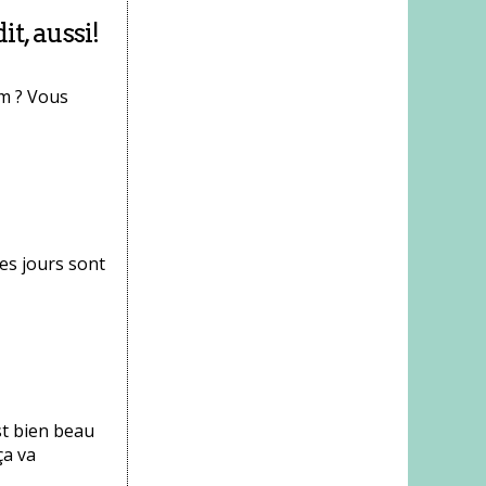
it, aussi!
om ? Vous
les jours sont
st bien beau
ça va