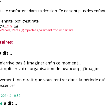
.
i te confortent dans ta décision. Ce ne sont plus des enfant
lennité, bof, c'est raté.
y
à
07:05
d'école
,
Petits (z)imparfaits
,
Vraiment trop imparfaite
aires:
 dit…
 n'arrive pas à imaginer enfin ce moment...
simplifier votre organisation de beaucoup, j'imagine.
ivement, on dirait que vous rentrer dans la période qu'
escence!
 2014 à 10:36
ne
a dit…