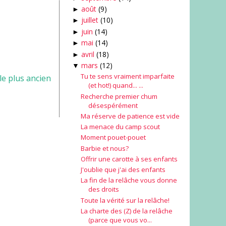
août
(9)
►
juillet
(10)
►
juin
(14)
►
mai
(14)
►
avril
(18)
►
mars
(12)
▼
Tu te sens vraiment imparfaite
cle plus ancien
(et hot!) quand... ...
Recherche premier chum
désespérément
Ma réserve de patience est vide
La menace du camp scout
Moment pouet-pouet
Barbie et nous?
Offrir une carotte à ses enfants
J'oublie que j'ai des enfants
La fin de la relâche vous donne
des droits
Toute la vérité sur la relâche!
La charte des (Z) de la relâche
(parce que vous vo...