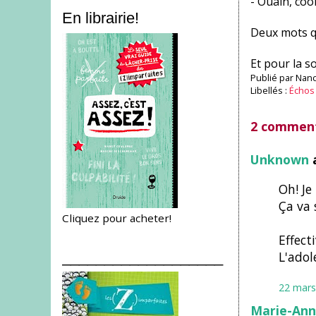
- Ouain, cool
En librairie!
Deux mots qu
Et pour la so
Publié par
Nanc
Libellés :
Échos 
2 comment
Unknown
a
Oh! Je
Ça va 
Cliquez pour acheter!
Effect
___________________
L'adol
22 mars
Marie-An