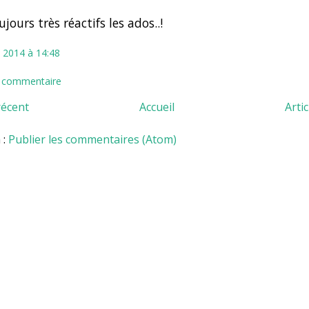
jours très réactifs les ados..!
 2014 à 14:48
n commentaire
récent
Accueil
Arti
 :
Publier les commentaires (Atom)