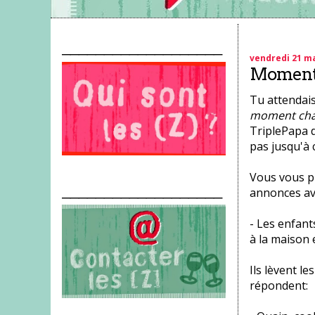
___________________
vendredi 21 m
Moment 
Tu attendais
moment cha
TriplePapa d
pas jusqu'à 
Vous vous pl
___________________
annonces ave
- Les enfants
à la maison e
Ils lèvent le
répondent: