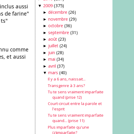
2009
(375)
inclus aussi
▼
décembre
(26)
as de farine"
►
novembre
(29)
►
its"
octobre
(36)
►
septembre
(31)
►
août
(23)
►
juillet
(24)
►
 connu comme
juin
(28)
►
s, et aussi
mai
(34)
►
avril
(37)
►
mars
(40)
▼
Il y a 6 ans, naissait...
Transgenre à 3 ans?
Tu te sens vraiment imparfaite
quand (prise 12)
Court-circuit entre la parole et
l'esprit
Tu te sens vraiment imparfaite
quand... (prise 11)
Plus imparfaite qu'une
(z)imparfaite?