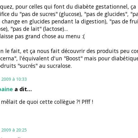
uez, pour celles qui font du diabète gestationnel, ça 
rifice du "pas de sucres" (glucose), "pas de glucides", "p
e change en glucides pendant la digestion), "pas de fru
se), "pas de lait" (lactose)...
laisse pas grand chose au menu :(
n le fait, et ça nous fait découvrir des produits peu
ucerna", l'équivalent d'un "Boost" mais pour diabétique
odruits "sucrés" au sucralose.
 2009 à 10:33
baine
a dit…
 mêlait de quoi cette collègue ?! Pfff !
 2009 à 20:25