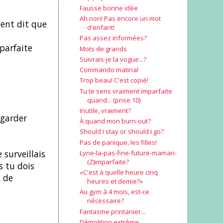
Fausse bonne idée
Ah non! Pas encore un mot
ment dit que
d'enfant!
Pas assez informées?
mparfaite
Mots de grands
Suivrais-je la vogue...?
Commando matinal
Trop beau! C'est copié!
Tu te sens vraiment imparfaite
quand... (prise 10)
Inutile, vraiment?
egarder
À quand mon burn-out?
Should I stay or should I go?
Pas de panique, les filles!
 surveillais
Lyne-la-pas-fine-future-maman-
(Z)imparfaite?
s tu dois
«C'est à quelle heure cinq
s de
heures et demie?»
Au gym à 4 mois, est-ce
nécessaire?
Fantasme printanier...
Démolition extrême