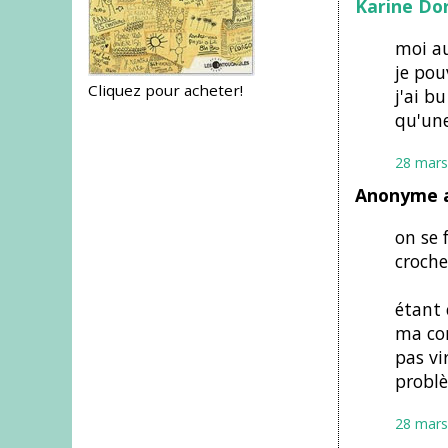
Karine Do
moi au
je pouv
Cliquez pour acheter!
j'ai b
qu'une
28 mars
Anonyme a
on se 
croche
étant 
ma con
pas vi
probl
28 mars