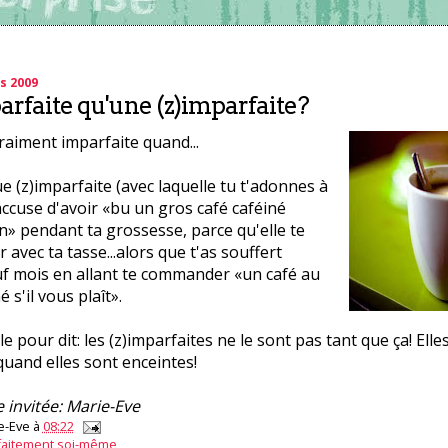
s 2009
arfaite qu'une (z)imparfaite?
raiment imparfaite quand...
ue (z)imparfaite (avec laquelle tu t'adonnes à
'accuse d'avoir «bu un gros café caféiné
» pendant ta grossesse, parce qu'elle te
r avec ta tasse...alors que t'as souffert
f mois en allant te commander «un café au
é s'il vous plaît».
e pour dit: les (z)imparfaites ne le sont pas tant que ça! Ell
 quand elles sont enceintes!
e invitée: Marie-Eve
e-Eve
à
08:22
faitement soi-même