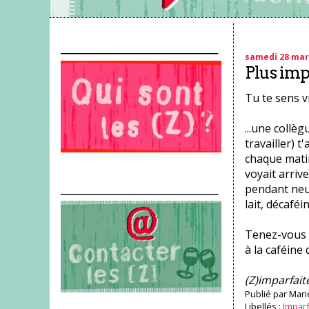
___________________
samedi 28 mar
Plus imp
Tu te sens v
...une collèg
travailler) t
chaque matin
voyait arrive
___________________
pendant neu
lait, décaféin
Tenez-vous l
à la caféine
(Z)imparfait
Publié par
Mari
Libellés :
Impar