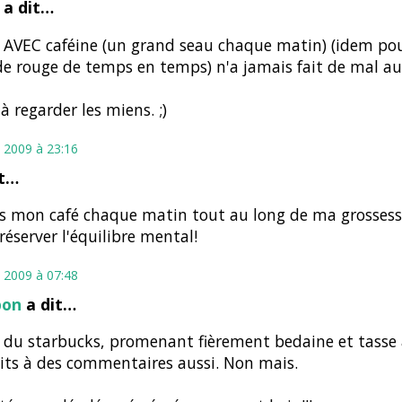
a dit…
é AVEC caféine (un grand seau chaque matin) (idem pou
de rouge de temps en temps) n'a jamais fait de mal au
'à regarder les miens. ;)
 2009 à 23:16
it…
ris mon café chaque matin tout au long de ma grossesse
réserver l'équilibre mental!
 2009 à 07:48
bon
a dit…
 du starbucks, promenant fièrement bedaine et tasse à 
its à des commentaires aussi. Non mais.