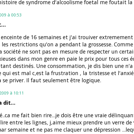
histoire de syndrome d'alcoolisme foetal me foutait la t
2009 à 00:53
t…
s enceinte de 16 semaines et j'ai trouiver extremement d
 les restrictions qu'on a pendant la grossesse. Comme
a société ne sont pas en mesure de respecter un certai
xieuses dans mon genre en paie le prix pour tous ces éc
étant destinés. Une consommation, je dis bien une n'a 
e qui est mal c,est la frustration , la tristesse et l'anxi
 se priver. Il faut seulement être logique.
 2009 à 10:11
 dit…
é..ca me fait bien rire...je dois être une vraie délinquant
 lire entre les lignes, j,aime mieux prendre un verre de
par semaine et ne pas me claquer une dépression ...lequ