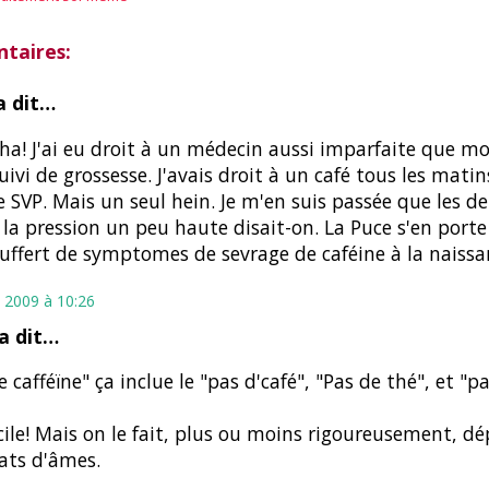
taires:
 dit…
a! J'ai eu droit à un médecin aussi imparfaite que m
ivi de grossesse. J'avais droit à un café tous les matin
e SVP. Mais un seul hein. Je m'en suis passée que les de
s la pression un peu haute disait-on. La Puce s'en porte
uffert de symptomes de sevrage de caféine à la naissa
 2009 à 10:26
a dit…
e cafféïne" ça inclue le "pas d'café", "Pas de thé", et "p
cile! Mais on le fait, plus ou moins rigoureusement, d
ats d'âmes.