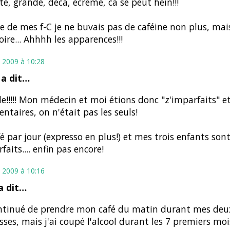
té, grandé, déca, écrémé, ca se peut hein!!!
e de mes f-C je ne buvais pas de caféine non plus, mais 
oire... Ahhhh les apparences!!!
 2009 à 10:28
a dit…
ole!!!!! Mon médecin et moi étions donc "z'imparfaits" et 
taires, on n'était pas les seuls!
é par jour (expresso en plus!) et mes trois enfants son
faits.... enfin pas encore!
 2009 à 10:16
a dit…
ontinué de prendre mon café du matin durant mes deu
sses, mais j'ai coupé l'alcool durant les 7 premiers mo