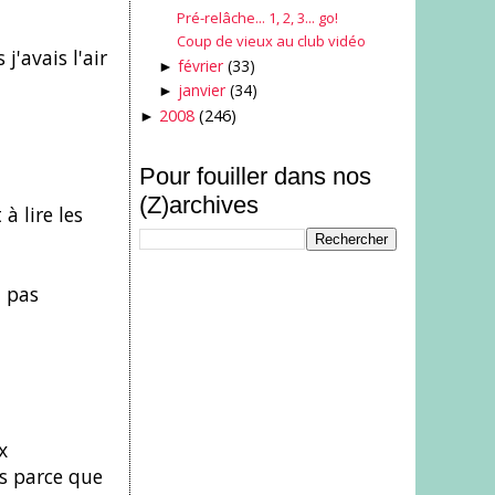
Pré-relâche... 1, 2, 3... go!
Coup de vieux au club vidéo
j'avais l'air
février
(33)
►
janvier
(34)
►
2008
(246)
►
Pour fouiller dans nos
(Z)archives
à lire les
t pas
x
is parce que