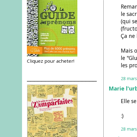
Remarq
le sac
(qui s
(fructo
Ça ne 
Mais o
le "Gl
Cliquez pour acheter!
les pr
___________________
28 mars
Marie l'ur
Elle se
:)
28 mars