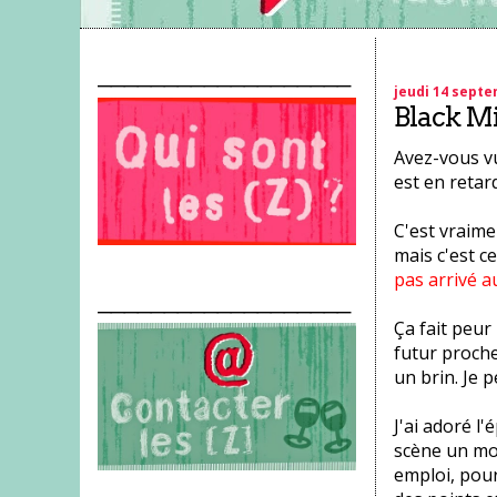
___________________
jeudi 14 sept
Black Mi
Avez-vous vu 
est en retar
C'est vraime
mais c'est c
pas arrivé 
___________________
Ça fait peur
futur proche
un brin. Je 
J'ai adoré l'
scène un mon
emploi, pour