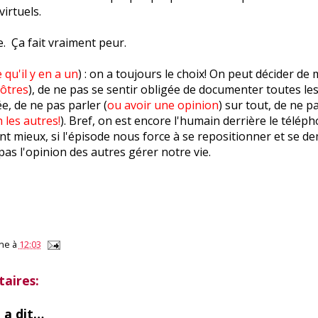
irtuels.
ne. Ça fait vraiment peur.
 qu'il y en a un
) : on a toujours le choix! On peut décider de
nôtres
), de ne pas se sentir obligée de documenter toutes les
e, de ne pas parler (
ou avoir une opinion
) sur tout, de ne p
 les autres!
). Bref, on est encore l'humain derrière le téléph
Tant mieux, si l'épisode nous force à se repositionner et se d
 pas l'opinion des autres gérer notre vie.
ne
à
12:03
aires:
e
a dit…