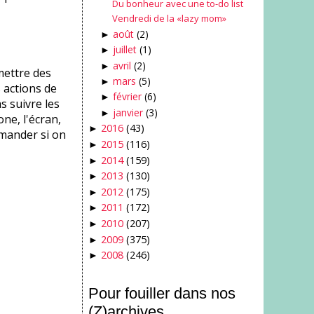
Du bonheur avec une to-do list
Vendredi de la «lazy mom»
août
(2)
►
juillet
(1)
►
avril
(2)
►
 mettre des
mars
(5)
►
 actions de
février
(6)
►
as suivre les
janvier
(3)
►
one, l'écran,
2016
(43)
►
emander si on
2015
(116)
►
2014
(159)
►
2013
(130)
►
2012
(175)
►
2011
(172)
►
2010
(207)
►
2009
(375)
►
2008
(246)
►
Pour fouiller dans nos
(Z)archives