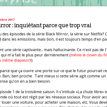
embre 2017
rror : inquiétant parce que trop vrai
des épisodes de la série Black Mirror, la série sur Netflix? O
d dans les émissions, mais bon, il est toujours temps d'en par
nt une série captivante... mais hallucinante. Ce n'est pas de l
e qui m'a fait le plus peur dernièrement (
même le clown du fi
au même diapason!
).
 parce que ça ouvre une porte sur ce que le futur pourrait r
. Ben, ben proche. Tant mieux si cette série agit comme un
pense qu'on en a bien besoin.
épisode 1 de la troisième saison. Il s'intitule «La chute libre» 
de où tout est régit par les réseaux sociaux. Pour avoir ac
 louer une voiture, pour acheter une maison, etc. Vous dev