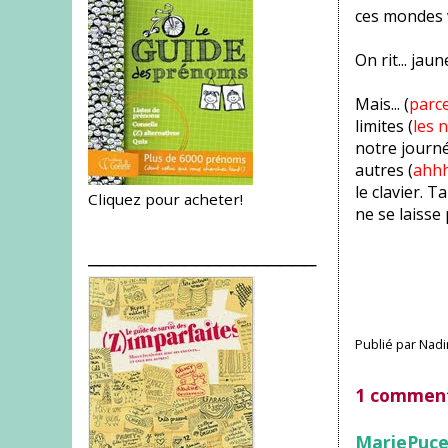
ces mondes v
On rit... jau
Mais... (
parce
limites (
les 
notre journé
autres (
ahhh
le clavier. 
Cliquez pour acheter!
ne se laisse
___________________
Publié par
Nadi
1 comment
MariePuc