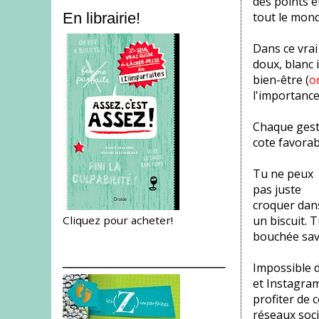
des points e
tout le mond
En librairie!
Dans ce vrai
doux, blanc 
bien-être (
o
l'importance
Chaque geste
cote favorab
Tu ne peux
pas juste
croquer dan
Cliquez pour acheter!
un biscuit. 
bouchée sava
___________________
Impossible d
et Instagram
profiter de 
réseaux soci