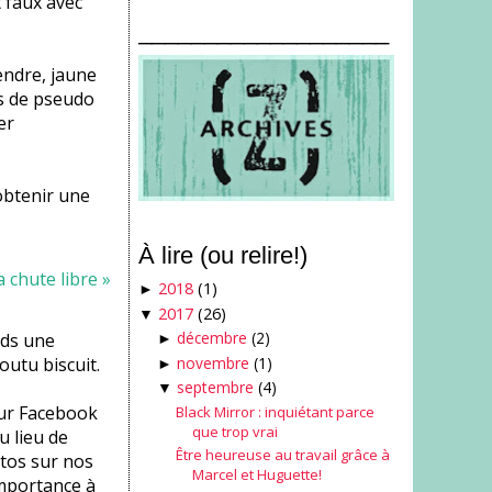
 faux avec
___________________
tendre, jaune
es de pseudo
er
obtenir une
À lire (ou relire!)
2018
(1)
►
2017
(26)
▼
décembre
(2)
nds une
►
novembre
(1)
utu biscuit.
►
septembre
(4)
▼
sur Facebook
Black Mirror : inquiétant parce
que trop vrai
u lieu de
Être heureuse au travail grâce à
otos sur nos
Marcel et Huguette!
importance à