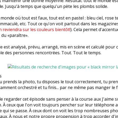
t maintenir une bonne moyenne. Résultat: tout le monde est
e. Jusqu'à temps que quelqu'un pète les plombs solide.
 monde où tout est faux, tout est en pastel : bleu ciel, rose 
immaculé, etc. Tout ce qu'on voit partout dans les magazin
n reviendra sur les couleurs bientôt!
). Cela permet d'accentu
 du «paraître».
 est analysé, prévu, arrangé, mis en scène et calculé pour 
le des personnes rencontrées. Tout. Tout le temps.
s
Tu prends la photo, tu disposes le tout correctement, tu pre
mment orchestré et tu finis... par ne même pas manger le fo
e regarder cet épisode sans penser à la course aux J'aime 
. À ceux que l'on voit toujours pencher sur leur téléphone a
ce qui se passe. À ceux dont on voit les trop nombreuses ph
aux. À nous et notre propre propension à trop accorder d'