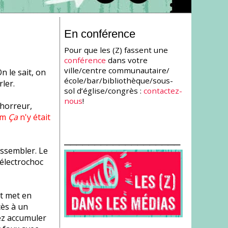
En conférence
Pour que les (Z) fassent une
conférence
dans votre
ville/centre communautaire/
n le sait, on
école/bar/bibliothèque/sous-
ler.
sol d’église/congrès :
contactez-
nous
!
'horreur,
lm
Ça
n'y était
___________________
essembler. Le
 électrochoc
et met en
cès à un
ez accumuler