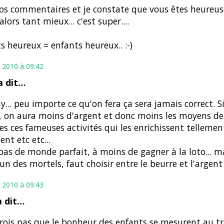
 vos commentaires et je constate que vous êtes heureu
alors tant mieux... c'est super....
s heureux = enfants heureux.. :-)
 2010 à 09:42
 dit…
... peu importe ce qu'on fera ça sera jamais correct. Si
 on aura moins d'argent et donc moins les moyens de l
es ces fameuses activités qui les enrichissent tellement
ent etc etc...
pas de monde parfait, à moins de gagner à la loto... m
 des mortels, faut choisir entre le beurre et l'argent
 2010 à 09:43
a dit…
crois pas que le bonheur des enfants se mesurent au tr