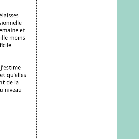
élaisses
sionnelle
 semaine et
ille moins
icile
 j'estime
t qu'elles
nt de la
au niveau