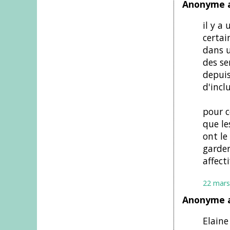
Anonyme a
il y a 
certai
dans u
des se
depuis
d'incl
pour c
que le
ont le
garder
affecti
22 mars
Anonyme a
Elaine 