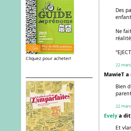
Des pa
enfant
Ne fai
réalité
"EJECT"
Cliquez pour acheter!
22 mars
MawieT a 
___________________
Bien d
parent
22 mars
Evely
a di
Et vla