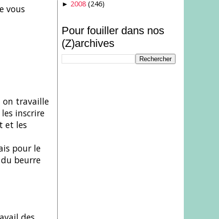
2008
(246)
►
se vous
Pour fouiller dans nos
(Z)archives
 on travaille
es inscrire
 et les
ais pour le
 du beurre
avail des