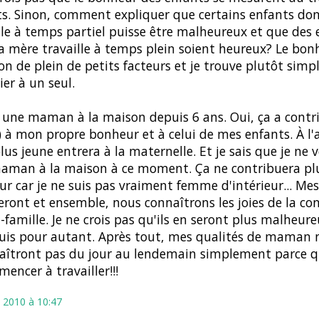
s. Sinon, comment expliquer que certains enfants don
lle à temps partiel puisse être malheureux et que des 
a mère travaille à temps plein soient heureux? Le bon
on de plein de petits facteurs et je trouve plutôt simpl
ier à un seul.
s une maman à la maison depuis 6 ans. Oui, ça a contr
) à mon propre bonheur et à celui de mes enfants. À l
us jeune entrera à la maternelle. Et je sais que je ne 
maman à la maison à ce moment. Ça ne contribuera pl
r car je ne suis pas vraiment femme d'intérieur... Mes
ront et ensemble, nous connaîtrons les joies de la con
l-famille. Je ne crois pas qu'ils en seront plus malheu
is pour autant. Après tout, mes qualités de maman 
aîtront pas du jour au lendemain simplement parce qu
encer à travailler!!!
 2010 à 10:47