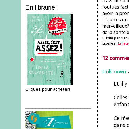
travailler à
foutues fact
En librairie!
avoir la pr
D'autres enc
merveilleux? 
de la santé d
Publié par
Nadi
Libellés :
Enjeu
12 commen
Unknown
a
Et il y
Cliquez pour acheter!
Celles
enfant
___________________
Ce n'e
dans c