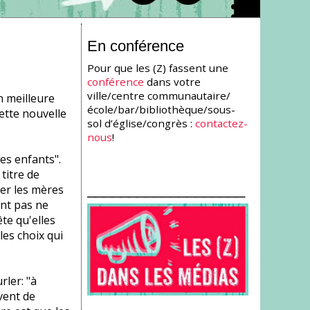
En conférence
Pour que les (Z) fassent une
conférence
dans votre
ville/centre communautaire/
n meilleure
école/bar/bibliothèque/sous-
ette nouvelle
sol d’église/congrès :
contactez-
nous
!
mes enfants".
titre de
___________________
ser les mères
lent pas ne
te qu'elles
les choix qui
rler: "à
vent de