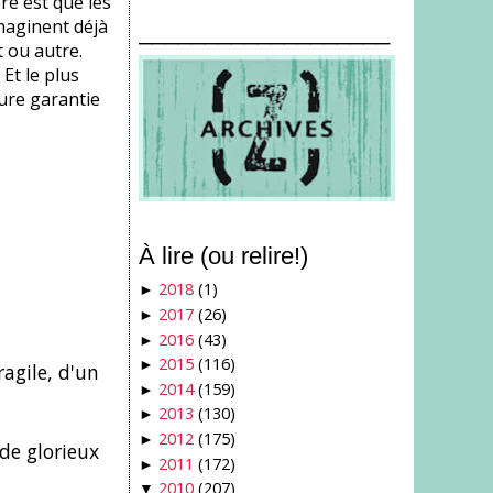
re est que les
imaginent déjà
___________________
 ou autre.
Et le plus
eure garantie
À lire (ou relire!)
2018
(1)
►
2017
(26)
►
2016
(43)
►
2015
(116)
►
ragile, d'un
2014
(159)
►
2013
(130)
►
2012
(175)
►
 de glorieux
2011
(172)
►
2010
(207)
▼