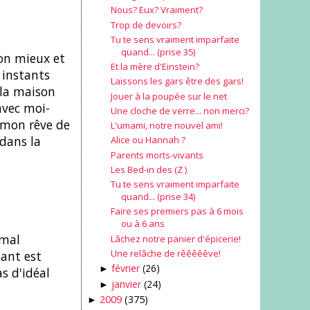
Nous? Eux? Vraiment?
Trop de devoirs?
Tu te sens vraiment imparfaite
quand... (prise 35)
mon mieux et
Et la mère d'Einstein?
 instants
Laissons les gars être des gars!
 la maison
Jouer à la poupée sur le net
avec moi-
Une cloche de verre... non merci?
 mon rêve de
L'umami, notre nouvel ami!
 dans la
Alice ou Hannah ?
Parents morts-vivants
Les Bed-in des (Z )
Tu te sens vraiment imparfaite
quand... (prise 34)
Faire ses premiers pas à 6 mois
ou à 6 ans
 mal
Lâchez notre panier d'épicerie!
Une relâche de rêêêêêve!
tant est
février
(26)
►
s d'idéal
janvier
(24)
►
2009
(375)
►