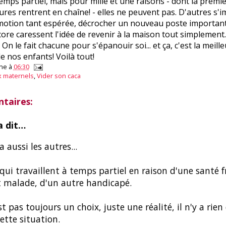
 temps partiel, mais pour mille et une raisons - dont la premiè
ures rentrent en chaîne! - elles ne peuvent pas. D'autres s'
omotion tant espérée, décrocher un nouveau poste important
ore caressent l'idée de revenir à la maison tout simplement. 
On le fait chacune pour s'épanouir soi... et ça, c'est la meill
e nos enfants! Voilà tout!
ne
à
06:30
x maternels
,
Vider son caca
taires:
 dit…
 a aussi les autres...
 qui travaillent à temps partiel en raison d'une santé f
 malade, d'un autre handicapé.
st pas toujours un choix, juste une réalité, il n'y a rien
ette situation.