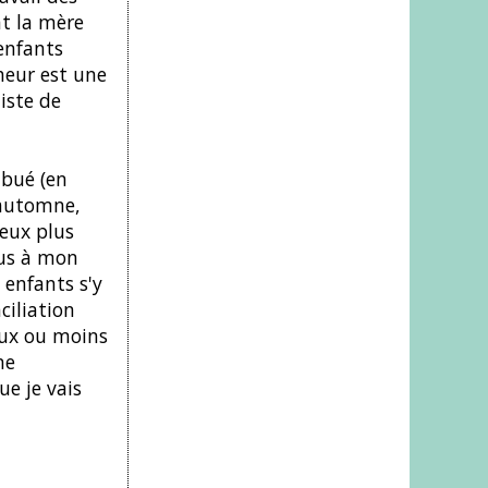
t la mère
enfants
heur est une
iste de
ibué (en
'automne,
veux plus
us à mon
 enfants s'y
ciliation
reux ou moins
ne
e je vais