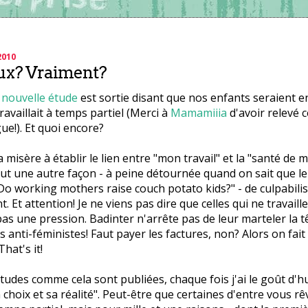
2010
ux? Vraiment?
e
nouvelle étude
est sortie disant que nos enfants seraient e
ravaillait à temps partiel (Merci à
Mamamiiia
d'avoir relevé c
ue!). Et quoi encore?
la misère à établir le lien entre "mon travail" et la "santé de 
out une autre façon - à peine détournée quand on sait que le 
"Do working mothers raise couch potato kids?" - de culpabili
nt. Et attention! Je ne viens pas dire que celles qui ne travail
as une pression. Badinter n'arrête pas de leur marteler la tê
s anti-féministes! Faut payer les factures, non? Alors on fait 
hat's it!
udes comme cela sont publiées, chaque fois j'ai le goût d'hu
choix et sa réalité". Peut-être que certaines d'entre vous rê