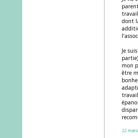
parent
travai
dont l
additi
l'assoc
Je sui
partie
mon pl
être 
bonheu
adapte
travai
épanou
dispar
recomm
22 mars