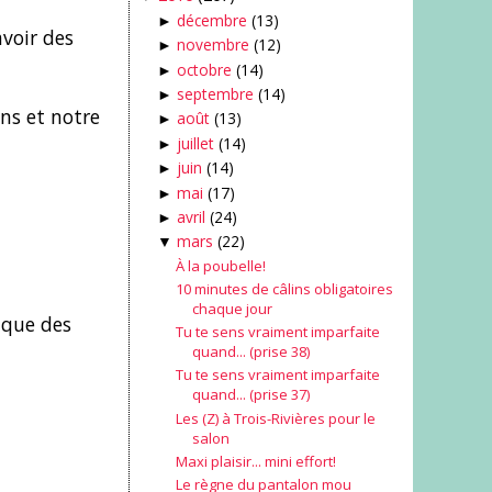
décembre
(13)
►
avoir des
novembre
(12)
►
octobre
(14)
►
septembre
(14)
►
ins et notre
août
(13)
►
juillet
(14)
►
juin
(14)
►
mai
(17)
►
avril
(24)
►
mars
(22)
▼
À la poubelle!
10 minutes de câlins obligatoires
chaque jour
s que des
Tu te sens vraiment imparfaite
quand... (prise 38)
Tu te sens vraiment imparfaite
quand... (prise 37)
Les (Z) à Trois-Rivières pour le
salon
Maxi plaisir... mini effort!
Le règne du pantalon mou