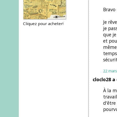
Bravo e
Je rêv
Cliquez pour acheter!
je pas
que je
et pou
même e
temps 
sécuri
22 mars
cloclo28 a
À la m
travai
d'être
pourvu