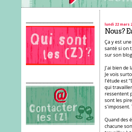
___________________
lundi 22 mars 
Nous? E
Ça y est un
santé si on t
sur son blog
J'ai bien de 
Je vois surt
___________________
l'étude est 
qui travaille
ressentent p
sont les pire
s'imposent. T
Quand des ét
chacune son 