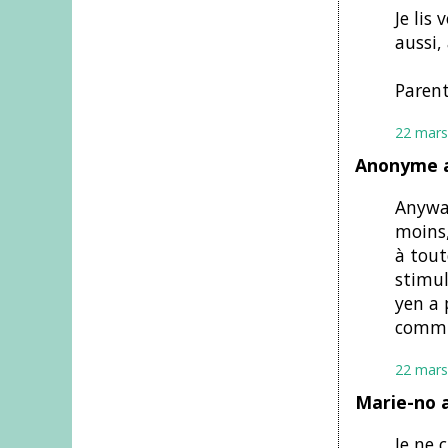
Je lis
aussi, 
Parent
22 mars
Anonyme a
Anyway
moins,
à tout
stimul
yen a 
commun
22 mars
Marie-no 
Je ne 