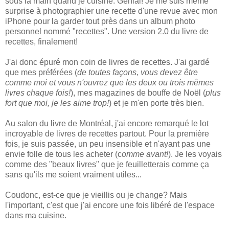
sous la main quand je cuisine. Génial! Je me suis même
surprise à photographier une recette d'une revue avec mon
iPhone pour la garder tout près dans un album photo
personnel nommé "recettes". Une version 2.0 du livre de
recettes, finalement!
J'ai donc épuré mon coin de livres de recettes. J'ai gardé
que mes préférées (
de toutes façons, vous devez être
comme moi et vous n'ouvrez que les deux ou trois mêmes
livres chaque fois!
), mes magazines de bouffe de Noël (
plus
fort que moi, je les aime trop!
) et je m'en porte très bien.
Au salon du livre de Montréal, j'ai encore remarqué le lot
incroyable de livres de recettes partout. Pour la première
fois, je suis passée, un peu insensible et n'ayant pas une
envie folle de tous les acheter (c
omme avant!
). Je les voyais
comme des "beaux livres" que je feuilletterais comme ça
sans qu'ils me soient vraiment utiles...
Coudonc, est-ce que je vieillis ou je change? Mais
l'important, c'est que j'ai encore une fois libéré de l'espace
dans ma cuisine.