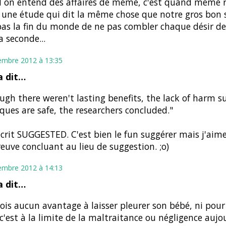
 on entend des affaires de même, c'est quand même 
e une étude qui dit la même chose que notre gros bon 
pas la fin du monde de ne pas combler chaque désir d
a seconde...
embre 2012 à 13:35
 dit…
ugh there weren't lasting benefits, the lack of harm 
ques are safe, the researchers concluded."
écrit SUGGESTED. C'est bien le fun suggérer mais j'aime
euve concluant au lieu de suggestion. ;o)
embre 2012 à 14:13
 dit…
vois aucun avantage à laisser pleurer son bébé, ni pour 
.c'est à la limite de la maltraitance ou négligence aujo