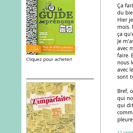
Ça fai
du bie
Hier j
mois. 
ça qu'
Je m'a
avec m
faire.
Cliquez pour acheter!
nous l
avec l
___________________
sont t
Bref, 
qui no
qui di
comme 
pleure
12 sept