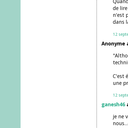
Quand
de lir
n'est 
dans l
12 sept
Anonyme a
"Altho
techni
C'est 
une pr
12 sept
ganesh46
a
je ne 
nous..