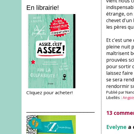
vient nous c
indispensabl
En librairie!
étrange, on 
chevet d'un 
les pères qu
Et c'est une
pleine nuit p
maîtrisent 
prouvées sci
pour sortir 
laissez fair
se sera rend
rendormir su
Cliquez pour acheter!
Publié par
Nanc
Libellés :
Angois
___________________
13 commen
Evelyne
a 