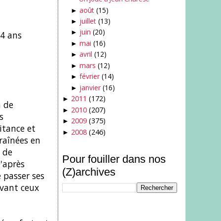
août
(15)
►
juillet
(13)
►
juin
(20)
►
 4 ans
mai
(16)
►
avril
(12)
►
mars
(12)
►
février
(14)
►
janvier
(16)
►
2011
(172)
►
m de
2010
(207)
►
s
2009
(375)
►
itance et
2008
(246)
►
raînées en
e de
Pour fouiller dans nos
'après
(Z)archives
e passer ses
avant ceux