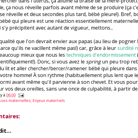
hercher dans l'utérus, ça allume la braise de la mère-protect
e, ça nous réveille parfois avant même de se produire (ça c'
se réveille et deux secondes plus tard, bébé pleure!). Bref, b
bébé qui pleure est une réaction essentiellement maternelle
i s'y précipitent avec autant de vigueur, mettons...
 qualité que l'on devrait envier aux papas (au lieu de pogner 
arce qu'ils ne vacillent même pas!) car, grâce à leur
surdité 
beaucoup mieux que nous les
techniques d'endormissement
entifiquement!). Donc, si vous avez le
spring
un peu trop re
du lit et aller chercher/bercer/ramener bébé qui pleure dans v
e votre homme! À son rythme (habituellement plus lent que le
ormi avant même qu'il parvienne à son chevet. Et vous pou
r vos deux oreilles, sans une once de culpabilité, à partir d
y
à
06:00
ses maternelles; Enjeux maternels
taires:
dit…