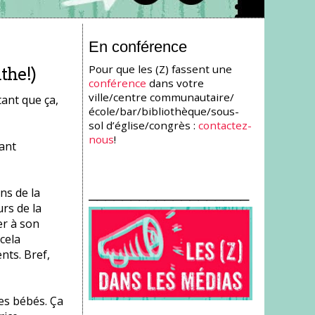
En conférence
Pour que les (Z) fassent une
the!)
conférence
dans votre
ville/centre communautaire/
tant que ça,
école/bar/bibliothèque/sous-
sol d’église/congrès :
contactez-
nous
!
ant
___________________
ns de la
urs de la
er à son
cela
nts. Bref,
es bébés. Ça