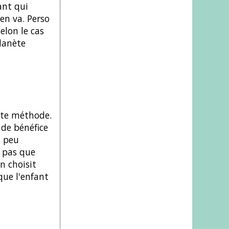
ant qui
'en va. Perso
selon le cas
lanète
ette méthode.
 de bénéfice
l peu
t pas que
n choisit
que l'enfant