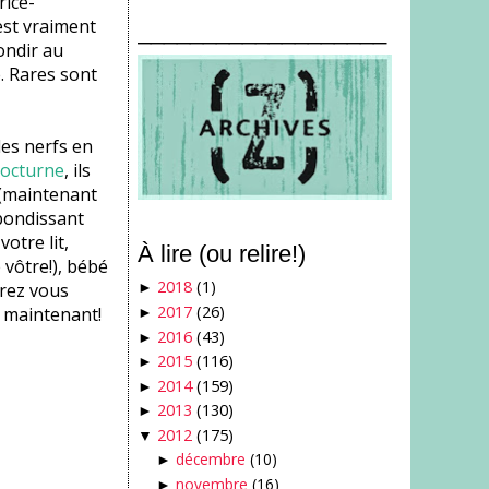
rice-
est vraiment
___________________
ondir au
. Rares sont
les nerfs en
nocturne
, ils
(maintenant
bondissant
otre lit,
À lire (ou relire!)
 vôtre!), bébé
2018
(1)
rrez vous
►
2017
(26)
e maintenant!
►
2016
(43)
►
2015
(116)
►
2014
(159)
►
2013
(130)
►
2012
(175)
▼
décembre
(10)
►
novembre
(16)
►