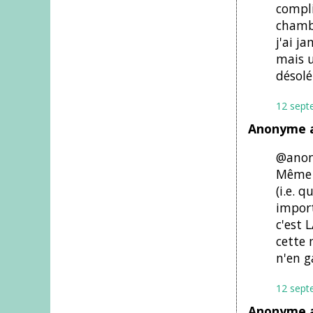
compli
chambo
j'ai j
mais u
désolé
12 sept
Anonyme a
@anony
Même q
(i.e. 
import
c'est 
cette 
n'en g
12 sept
Anonyme a