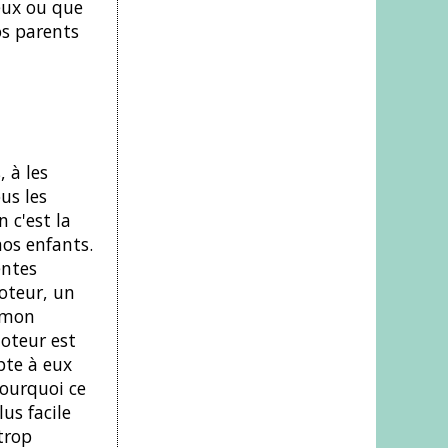
ieux ou que
os parents
 à les
us les
n c'est la
nos enfants.
entes
moteur, un
e mon
moteur est
pte à eux
pourquoi ce
lus facile
trop