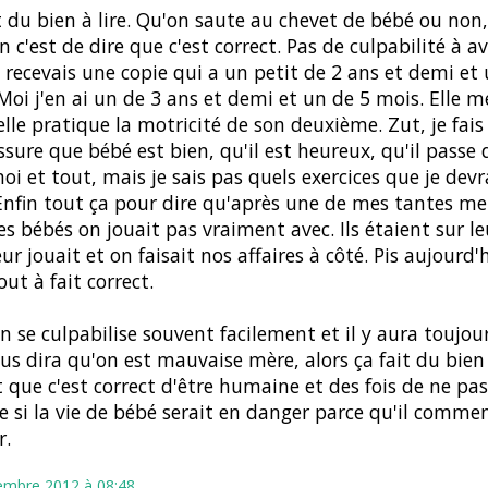
t du bien à lire. Qu'on saute au chevet de bébé ou non, 
n c'est de dire que c'est correct. Pas de culpabilité à av
e recevais une copie qui a un petit de 2 ans et demi et
Moi j'en ai un de 3 ans et demi et un de 5 mois. Elle
elle pratique la motricité de son deuxième. Zut, je fais
ssure que bébé est bien, qu'il est heureux, qu'il passe
oi et tout, mais je sais pas quels exercices que je devra
 Enfin tout ça pour dire qu'après une de mes tantes me 
es bébés on jouait pas vraiment avec. Ils étaient sur l
eur jouait et on faisait nos affaires à côté. Pis aujourd'h
out à fait correct.
on se culpabilise souvent facilement et il y aura toujo
us dira qu'on est mauvaise mère, alors ça fait du bie
t que c'est correct d'être humaine et des fois de ne pas
si la vie de bébé serait en danger parce qu'il comme
r.
embre 2012 à 08:48