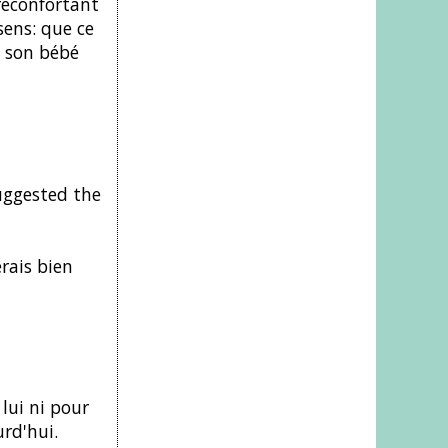
réconfortant
sens: que ce
e son bébé
suggested the
rais bien
lui ni pour
urd'hui.