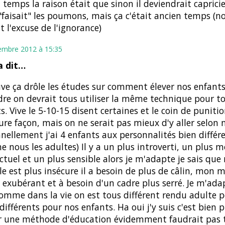
 temps la raison était que sinon il deviendrait capric
 "faisait" les poumons, mais ça c'était ancien temps (n
t l'excuse de l'ignorance)
embre 2012 à 15:35
 dit…
uve ça drôle les études sur comment élever nos enfants,
re on devrait tous utiliser la même technique pour to
s. Vive le 5-10-15 disent certaines et le coin de punitio
ure façon, mais on ne serait pas mieux d'y aller selon 
nellement j'ai 4 enfants aux personnalités bien différ
 nous les adultes) Il y a un plus introverti, un plus 
ectuel et un plus sensible alors je m'adapte je sais qu
le est plus insécure il a besoin de plus de câlin, mon 
 exubérant et à besoin d'un cadre plus serré. Je m'ada
comme dans la vie on est tous différent rendu adulte 
 différents pour nos enfants. Ha oui j'y suis c'est bien p
r une méthode d'éducation évidemment faudrait pas 