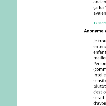
ancien
ça lui
avaien
12 sept
Anonyme a
Je tro
entend
enfant
meille
Person
(comme
intell
sensib
plutôt
c'est 
serait
d'avoi