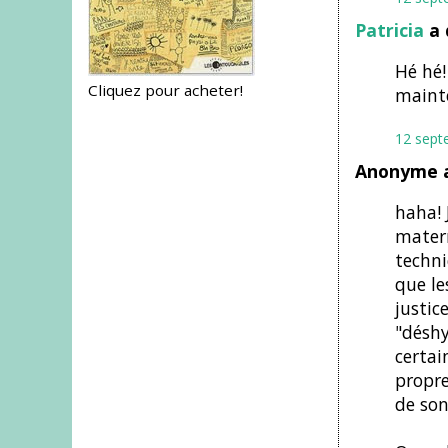
Patricia
a 
Hé hé!
Cliquez pour acheter!
mainte
12 sept
Anonyme a
haha! 
matern
techni
que le
justic
"déshy
certai
propre
de son