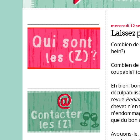
___________________
mercredi 12 s
Laissez 
Combien de f
hein?)
Combien de f
coupable? (o
___________________
Eh bien, bon
déculpabilis
revue
Pedia
chevet n'en 
n'endommager
que du bon à
Avouons-le,