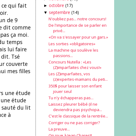
ce qui fait
octobre
(17)
►
oir.
septembre
(14)
▼
N'oubliez pas... notre concours!
 un de 9
De l'importance de se parler en
 me dit comme
privé...
 pas ça moi.
«On va s'essayer pour un gars.»
 du temps
Les sorties «obligatoires»
is lui faire
La machine qui soulève les
passions...
dit. Tsé
Concours Nutella : «Les
eur couverte
(Z)imparfaites chez vous!»
ui mes filles
Les (Z)imparfaites, vos
(z)expertes-mamans du peti...
350$ pour laisser son enfant
jouer seul
urs une étude
Tu n'y échapperas pas...
n une étude
Laissez pleurer bébé (il ne
 sauté du lit
deviendra pas psychopa...
nce à
C'est le classique de la rentrée...
Corriger ou ne pas corriger?
La preuve...
On joue à Jean Charest!