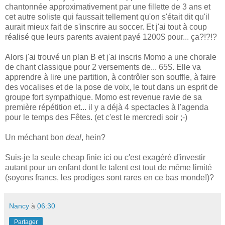
chantonnée approximativement par une fillette de 3 ans et
cet autre soliste qui faussait tellement qu'on s'était dit qu'il
aurait mieux fait de s'inscrire au soccer. Et j'ai tout à coup
réalisé que leurs parents avaient payé 1200$ pour... ça?!?!?
Alors j'ai trouvé un plan B et j'ai inscris Momo a une chorale
de chant classique pour 2 versements de... 65$. Elle va
apprendre à lire une partition, à contrôler son souffle, à faire
des vocalises et de la pose de voix, le tout dans un esprit de
groupe fort sympathique. Momo est revenue ravie de sa
première répétition et... il y a déjà 4 spectacles à l'agenda
pour le temps des Fêtes. (et c'est le mercredi soir ;-)
Un méchant bon
deal
, hein?
Suis-je la seule cheap finie
ici ou c'est exagéré d'investir
autant pour un enfant dont le talent est tout de même limité
(soyons francs, les prodiges sont rares en ce bas monde!)?
Nancy
à
06:30
Partager