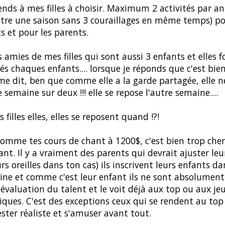
ends à mes filles à choisir. Maximum 2 activités par a
tre une saison sans 3 couraillages en même temps) po
s et pour les parents.
es amies de mes filles qui sont aussi 3 enfants et elles f
tés chaques enfants.... lorsque je réponds que c'est bien
e dit, ben que comme elle a la garde partagée, elle n
 semaine sur deux !!! elle se repose l'autre semaine....
 filles elles, elles se reposent quand !?!
comme tes cours de chant à 1200$, c'est bien trop che
nt. Il y a vraiment des parents qui devrait ajuster leu
urs oreilles dans ton cas) ils inscrivent leurs enfants d
line et comme c'est leur enfant ils ne sont absolument
'évaluation du talent et le voit déjà aux top ou aux je
ques. C'est des exceptions ceux qui se rendent au top
ester réaliste et s'amuser avant tout.