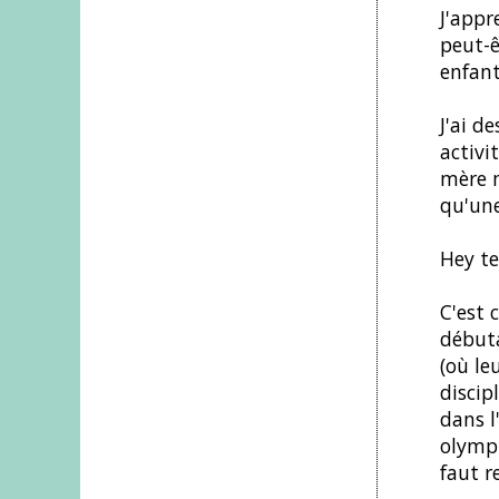
J'appr
peut-ê
enfant
J'ai d
activi
mère m
qu'une
Hey tes
C'est 
débuta
(où le
discip
dans l
olympi
faut r