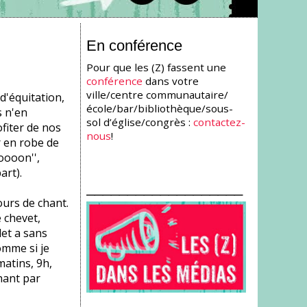
En conférence
Pour que les (Z) fassent une
conférence
dans votre
ville/centre communautaire/
d'équitation,
école/bar/bibliothèque/sous-
s n'en
sol d’église/congrès :
contactez-
fiter de nos
nous
!
r en robe de
oooon'',
art).
___________________
ours de chant.
 chevet,
let a sans
omme si je
matins, 9h,
hant par