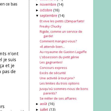
 en ce bas
novembre
(14)
►
octobre
(16)
►
septembre
(14)
▼
Et vive les petits (Z)imparfaits!
Freaky Chucky
Rigide, comme un service de
garde!
Comment mangez-vous?
«Il attend» bien...
Au royaume de Gaston Lagaffe
ants n'ont
L'obsession du petit génie
 je suis
Les gagnantes!
ça et je
Concours express
a pas de
Excès de sécurité
Une activité à tout prix?
Les limites du trois options
Jusqu'où sommes-nous de bons
parents?
Se mêler de ses affaires
août
(16)
►
urs
juillet
(13)
►