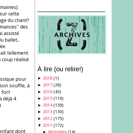
emaines).
___________________
sur cette
age du chant?
rmances'' des
i assisté
ballet...
née
ait tellement
 à coup réalisé
À lire (ou relire!)
2018
(1)
lassique pour
►
2017
(26)
son souffle, à
►
2016
(43)
 fort
►
a déjà 4
2015
(116)
►
)
2014
(159)
►
2013
(130)
►
2012
(175)
►
2011
(172)
▼
 enfant dont
décembre
(14)
►