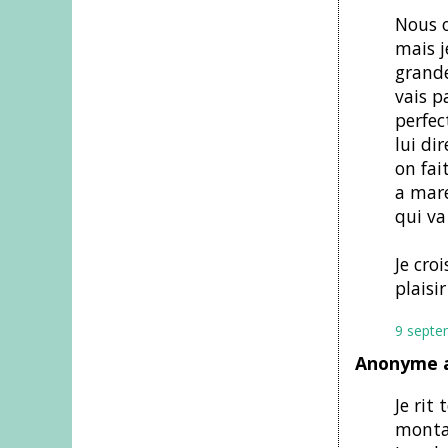
Nous o
mais j
grande
vais p
perfect
lui di
on fai
a mare
qui va 
Je cro
plaisi
9 septe
Anonyme a
Je rit
monta