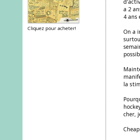
d'acti
a 2 an
4 ans 
Cliquez pour acheter!
On a i
surtou
semain
possib
Mainte
manife
la sti
Pourqu
hockey
cher, 
Cheap,