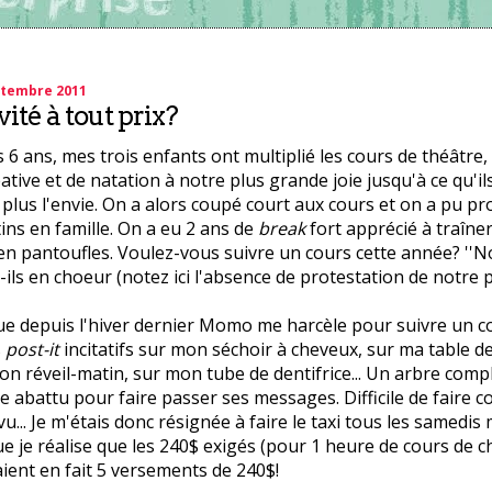
ptembre 2011
ité à tout prix?
s 6 ans, mes trois enfants ont multiplié les cours de théâtre, 
ative et de natation à notre plus grande joie jusqu'à ce qu'il
plus l'envie. On a alors coupé court aux cours et on a pu pro
ns en famille. On a eu 2 ans de
break
fort apprécié à traîne
n pantoufles. Voulez-vous suivre un cours cette année? ''N
ils en choeur (notez ici l'absence de protestation de notre p
ue depuis l'hiver dernier Momo me harcèle pour suivre un c
s
post-it
incitatifs sur mon séchoir à cheveux, sur ma table de
n réveil-matin, sur mon tube de dentifrice... Un arbre comp
e abattu pour faire passer ses messages. Difficile de faire c
vu... Je m'étais donc résignée à faire le taxi tous les samedis 
ue je réalise que les 240$ exigés (pour 1 heure de cours de c
ient en fait 5 versements de 240$!