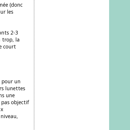
nnée (donc
ur les
onts 2-3
 trop, la
e court
r pour un
rs lunettes
ans une
 pas objectif
ux
 niveau,