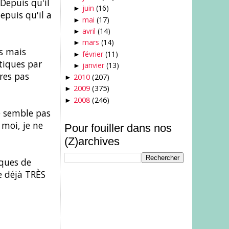
Depuis qu'il
juin
(16)
►
depuis qu'il a
mai
(17)
►
avril
(14)
►
mars
(14)
►
s mais
février
(11)
►
tiques par
janvier
(13)
►
res pas
2010
(207)
►
2009
(375)
►
2008
(246)
►
e semble pas
 moi, je ne
Pour fouiller dans nos
(Z)archives
iques de
e déjà TRÈS