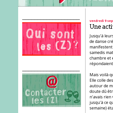
___________________
vendredi 9 se
Une activ
Jusqu'à leur
de danse cré
manifestent 
samedis mati
chambre et e
répondaient-
___________________
Mais voilà q
Elle colle de
autour de mo
doute dû êtr
n'avais rien 
jusqu'à ce q
semaine) éta