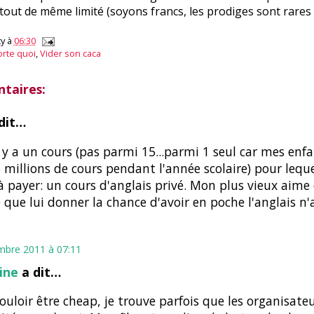
t tout de même limité (soyons francs, les prodiges sont rares
y
à
06:30
rte quoi
,
Vider son caca
taires:
dit…
l y a un cours (pas parmi 15...parmi 1 seul car mes enf
 millions de cours pendant l'année scolaire) pour lequel
à payer: un cours d'anglais privé. Mon plus vieux aime 
 que lui donner la chance d'avoir en poche l'anglais n'
mbre 2011 à 07:11
aine
a dit…
ouloir être cheap, je trouve parfois que les organisate