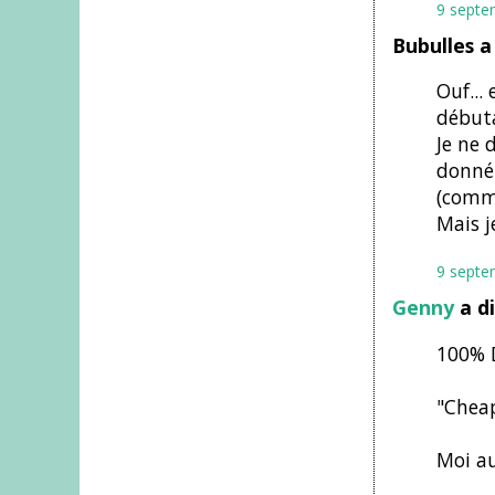
9 septe
Bubulles a
Ouf...
débuta
Je ne 
donné.
(comm
Mais j
9 septe
Genny
a d
100% D
"Cheap
Moi au