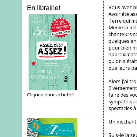
Vous avez bi
En librairie!
Avoir été as
Terre qui m
Même la mère
chanteurs so
quelques ann
pour bien mo
approximativ
qu'on s'était
que leurs pa
Alors j'ai t
2 versements 
Cliquez pour acheter!
faire des vo
sympathique.
spectacles à 
___________________
Un méchant
Suis-je la se