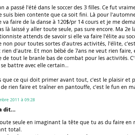
n a passé l'été dans le soccer des 3 filles. Ce fut vraim
e suis bien contente que ca soit fini. Là pour l'automne
 va faire de la danse à 120$/pr 14 cours et je me dema
as là laissé y aller toute seule, pas sure encore. Ma 2e l
ionniste attends de savoir si elle va faire l'élite au socc
re non pour toutes sortes d'autres activités, l'élite, c'es
t rien d'autre. Et mon bébé de 7ans ne veut rien faire, 
 de tout le branle bas de combat pour les activités. C
se battre avec elle certain...
is que ce qui doit primer avant tout, c'est le plaisir et p
r de rien faire et traîner en pantouffe, c'est le fun en m
mbre 2011 à 09:28
 dit…
 toute seule en imaginant la tête que tu as du faire en r
nt total.