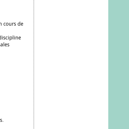
n cours de
discipline
ales
s.