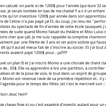
en calculé: on parle ici de 1200$ pour l'année (qui dure 32 s
sise, je serais tombée en bas de ma chaise! Y a-t-il un enfant 
érite qu'on investisse 1200$ par année dans son apprentiss
 de Céline n'a pas payé ça! Et, du coup, j'ai revu les ''perfo
listes du spectacle de fin d'année de cette école (auxquels j'a
ées de suite quand Momo faisait du théâtre et Miss Lulus du 
ins cher que ça!). Je me suis rappelée la comptine chanton
ement par une fillette de 3 ans et cet autre soliste qui fauss
 dit qu'il aurait mieux fait de s'inscrire au soccer. Et j'ai tout
rents avaient payé 1200$ pour... ça?!?!?
rouvé un plan B et j'ai inscris Momo a une chorale de chant c
de... 65$. Elle va apprendre à lire une partition, à contrôler 
calises et de la pose de voix, le tout dans un esprit de groupe
 Momo est revenue ravie de sa première répétition et... il y 
l'agenda pour le temps des Fêtes. (et c'est le mercredi soir ;-
 bon
deal
, hein?
ule cheap finie
ici ou c'est exagéré d'investir autant pour un