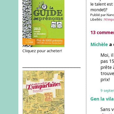
le talent es
monde!)?
Publié par
Nanc
Libellés :
N'impo
13 commen
Michèle
a 
Cliquez pour acheter!
Moi, i
pas 15
___________________
prête 
trouve
prix!
9 septe
Gen la vil
Sans v