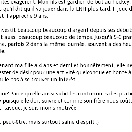
vités exagèrent. Mon fils est gardien de but au hockey. 
s qu'il dit qu'il va jouer dans la LNH plus tard. Il joue 
et il approche 9 ans.
nvestit beaucoup beaucoup d'argent depuis ses début
t aussi beaucoup beaucoup de temps. Jusqu'à 5-6 pra
e, parfois 2 dans la même journée, souvent à des heu
le.
nant ma fille a 4 ans et demi et honnêtement, elle n
ster de désir pour une activité quelconque et honte à
mule pas à se trouver un intérêt.
oi? Parce qu'elle aussi subit les contrecoups des prat
 puisqu'elle doit suivre et comme son frère nous coût
je l,avoue, je suis moins motivée.
 peut-être, mais surtout saine d'esprit :)