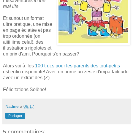
mésaventures
in the
real life
.
Et surtout un format
ultra pratique, une mise
en page éclatée et pas
trop ordonnée (on
aiiiiiiime cela!), des
illustrations rigolotes et
un prix d'ami. Pourquoi s'en passer?
Alors voilà, les
100 trucs pour les parents des tout-petits
est enfin disponible! Avec en prime un zeste d'imparfaititude
avec un extrait des (Z).
Félicitations Solène!
Nadine
à
06:17
Partager
5 commentaires: