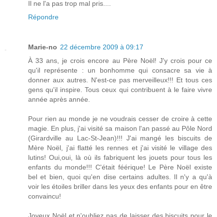
Il ne l'a pas trop mal pris....
Répondre
Marie-no
22 décembre 2009 à 09:17
À 33 ans, je crois encore au Père Noël! J'y crois pour ce
qu'il représente : un bonhomme qui consacre sa vie à
donner aux autres. N'est-ce pas merveilleux!!! Et tous ces
gens qu'il inspire. Tous ceux qui contribuent à le faire vivre
année après année.
Pour rien au monde je ne voudrais cesser de croire à cette
magie. En plus, j'ai visité sa maison l'an passé au Pôle Nord
(Girardville au Lac-St-Jean)!!! J'ai mangé les biscuits de
Mère Noël, j'ai flatté les rennes et j'ai visité le village des
lutins! Oui,oui, là où ils fabriquent les jouets pour tous les
enfants du monde!!! C'était féérique! Le Père Noël existe
bel et bien, quoi qu'en dise certains adultes. Il n'y a qu'à
voir les étoiles briller dans les yeux des enfants pour en être
convaincu!
Joyeux Noël et n'oubliez pas de laisser des biscuits pour le