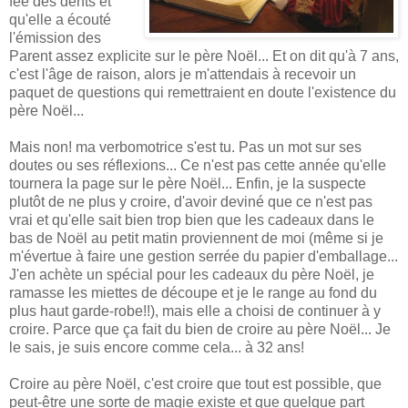
fée des dents et
qu'elle a écouté
l'émission des
Parent assez explicite sur le père Noël... Et on dit qu'à 7 ans,
c'est l'âge de raison, alors je m'attendais à recevoir un
paquet de questions qui remettraient en doute l'existence du
père Noël...
Mais non! ma verbomotrice s'est tu. Pas un mot sur ses
doutes ou ses réflexions... Ce n'est pas cette année qu'elle
tournera la page sur le père Noël... Enfin, je la suspecte
plutôt de ne plus y croire, d'avoir deviné que ce n'est pas
vrai et qu'elle sait bien trop bien que les cadeaux dans le
bas de Noël au petit matin proviennent de moi (même si je
m'évertue à faire une gestion serrée du papier d'emballage...
J'en achète un spécial pour les cadeaux du père Noël, je
ramasse les miettes de découpe et je le range au fond du
plus haut garde-robe!!), mais elle a choisi de continuer à y
croire. Parce que ça fait du bien de croire au père Noël... Je
le sais, je suis encore comme cela... à 32 ans!
Croire au père Noël, c'est croire que tout est possible, que
peut-être une sorte de magie existe et que quelque part