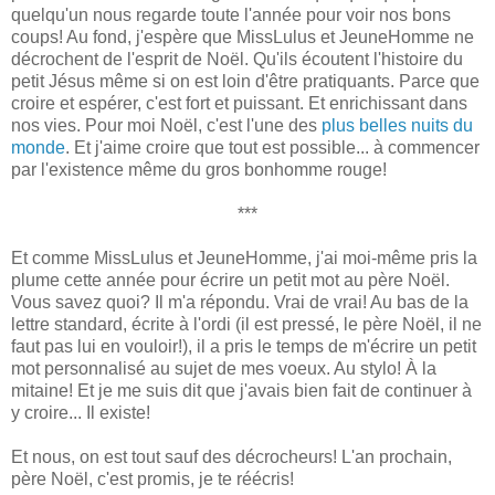
quelqu'un nous regarde toute l'année pour voir nos bons
coups! Au fond, j'espère que MissLulus et JeuneHomme ne
décrochent de l'esprit de Noël. Qu'ils écoutent l'histoire du
petit Jésus même si on est loin d'être pratiquants. Parce que
croire et espérer, c'est fort et puissant. Et enrichissant dans
nos vies. Pour moi Noël, c'est l'une des
plus belles nuits du
monde
. Et j'aime croire que tout est possible... à commencer
par l'existence même du gros bonhomme rouge!
***
Et comme MissLulus et JeuneHomme, j'ai moi-même pris la
plume cette année pour écrire un petit mot au père Noël.
Vous savez quoi? Il m'a répondu. Vrai de vrai! Au bas de la
lettre standard, écrite à l'ordi (il est pressé, le père Noël, il ne
faut pas lui en vouloir!), il a pris le temps de m'écrire un petit
mot personnalisé au sujet de mes voeux. Au stylo! À la
mitaine! Et je me suis dit que j'avais bien fait de continuer à
y croire... Il existe!
Et nous, on est tout sauf des décrocheurs! L'an prochain,
père Noël, c'est promis, je te réécris!