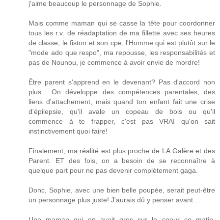
j'aime beaucoup le personnage de Sophie.
Mais comme maman qui se casse la tête pour coordonner
tous les r.v. de réadaptation de ma fillette avec ses heures
de classe, le fiston et son cpe, l'Homme qui est plutôt sur le
"mode ado que respo", ma repousse, les responsabilités et
pas de Nounou, je commence à avoir envie de mordre!
Être parent s'apprend en le devenant? Pas d'accord non
plus... On développe des compétences parentales, des
liens d'attachement, mais quand ton enfant fait une crise
d'épilepsie, qu'il avale un copeau de bois ou qu'il
commence à te frapper, c'est pas VRAI qu'on sait
instinctivement quoi faire!
Finalement, ma réalité est plus proche de LA Galère et des
Parent. ET des fois, on a besoin de se reconnaître à
quelque part pour ne pas devenir complètement gaga.
Donc, Sophie, avec une bien belle poupée, serait peut-être
un personnage plus juste! J'aurais dû y penser avant...
Une maman qui en avait gros sur le coeur ce matin.