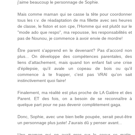
j'aime beaucoup le personnage de Sophie.
Mais comme maman qui se casse la tête pour coordonner
tous les r.v. de réadaptation de ma fillette avec ses heures
de classe, le fiston et son cpe, l'Homme qui est plutôt sur le
"mode ado que respo", ma repousse, les responsabilités et
pas de Nounou, je commence à avoir envie de mordre!
Être parent s'apprend en le devenant? Pas d'accord non
plus... On développe des compétences parentales, des
liens d'attachement, mais quand ton enfant fait une crise
d'épilepsie, qu'il avale un copeau de bois ou qu'il
commence à te frapper, c'est pas VRAI qu'on sait
instinctivement quoi faire!
Finalement, ma réalité est plus proche de LA Galère et des
Parent. ET des fois, on a besoin de se reconnaître à
quelque part pour ne pas devenir complètement gaga.
Donc, Sophie, avec une bien belle poupée, serait peut-être
un personnage plus juste! J'aurais dû y penser avant...
Une maman qui en avait gros sur le coeur ce matin.