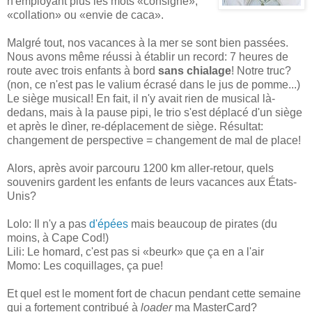
n'employant plus les mots «consigne»,
«collation» ou «envie de caca».
Malgré tout, nos vacances à la mer se sont bien passées.
Nous avons même réussi à établir un record: 7 heures de
route avec trois enfants à bord
sans chialage
! Notre truc?
(non, ce n'est pas le valium écrasé dans le jus de pomme...)
Le siège musical! En fait, il n'y avait rien de musical là-
dedans, mais à la pause pipi, le trio s'est déplacé d'un siège
et après le dìner, re-déplacement de siège. Résultat:
changement de perspective = changement de mal de place!
Alors, après avoir parcouru 1200 km aller-retour, quels
souvenirs gardent les enfants de leurs vacances aux États-
Unis?
Lolo: Il n'y a pas
d'épées
mais beaucoup de pirates (du
moins, à Cape Cod!)
Lili: Le homard, c'est pas si «beurk» que ça en a l'air
Momo: Les coquillages, ça pue!
Et quel est le moment fort de chacun pendant cette semaine
qui a fortement contribué à
loader
ma MasterCard?